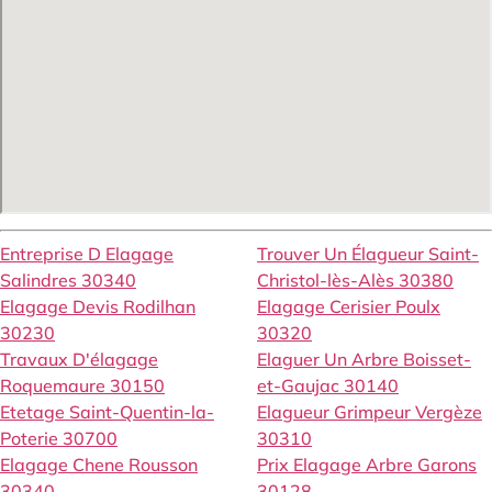
Entreprise D Elagage
Trouver Un Élagueur Saint-
Salindres 30340
Christol-lès-Alès 30380
Elagage Devis Rodilhan
Elagage Cerisier Poulx
30230
30320
Travaux D'élagage
Elaguer Un Arbre Boisset-
Roquemaure 30150
et-Gaujac 30140
Etetage Saint-Quentin-la-
Elagueur Grimpeur Vergèze
Poterie 30700
30310
Elagage Chene Rousson
Prix Elagage Arbre Garons
30340
30128