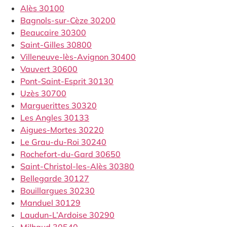
Alès 30100
Bagnols-sur-Cèze 30200
Beaucaire 30300
Saint-Gilles 30800
Villeneuve-lès-Avignon 30400
Vauvert 30600
Pont-Saint-Esprit 30130
Uzès 30700
Marguerittes 30320
Les Angles 30133
Aigues-Mortes 30220
Le Grau-du-Roi 30240
Rochefort-du-Gard 30650
Saint-Christol-les-Alès 30380
Bellegarde 30127
Bouillargues 30230
Manduel 30129
Laudun-L’Ardoise 30290