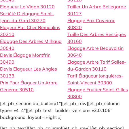
Elagueur Le Vigan 30120
Tailler Un Arbre Bellegarde
Société D'élagage Saint-
30127
Jean-du-Gard 30270
Élagage Prix Caveirac
Elageur Pas Cher Remoulins
30820
30210
Taille Des Arbres Bessèges
Élagage Des Arbres Milhaud
30160
30540
Elagage Arbre Beauvoisin
Devis Élagage Montfrin
30640
30490
Elagage Arbre Tarif Salles-
Devis Elagueur Les Angles
du-Gardon 30110
30133
Tarif Élagueur Jonquières-
Prix Pour Élaguer Un Arbre
Saint-Vincent 30300
Générac 30510
Elagage Fruitier Saint-Gilles
30800
[et_pb_section bb_built= »1″][et_pb_row][et_pb_column
type= »4_4″][et_pb_text _builder_version= »3.0.106″
background_layout= »light »]
[/et_pb_text][/et_pb_column][/et_pb_row][/et_pb_section]