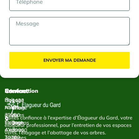
ENVOYER MA DEMANDE
Contact
Services
Intervention
Élagage
Élagage
1433
Abattage
Nîmes
Chem.
d’arbres
30000
du
Faites confiance à l’expertise d’Élagueur du Gard, votre
Taillage
Élagage
Bachas
élagueur professionnel, pour l’entretien de vos espaces
d’arbres
Alès
30000
verts, l’élagage et l’abattage de vos arbres.
Taille
30100
Nîmes