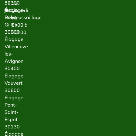
du
30300
au
jardin
Élagage
samedi
Débroussaillage
Saint-
de
Gilles
8h00 à
30800
20h00
Élagage
Villeneuve-
lès-
Avignon
30400
Élagage
Vauvert
30600
Élagage
Pont-
Saint-
Esprit
30130
Élagage