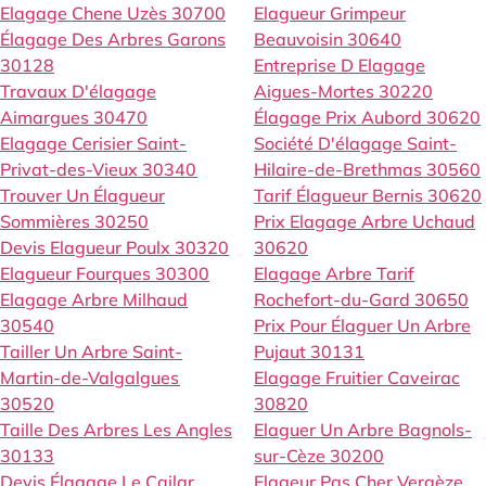
Elagage Chene Uzès 30700
Elagueur Grimpeur
Élagage Des Arbres Garons
Beauvoisin 30640
30128
Entreprise D Elagage
Travaux D'élagage
Aigues-Mortes 30220
Aimargues 30470
Élagage Prix Aubord 30620
Elagage Cerisier Saint-
Société D'élagage Saint-
Privat-des-Vieux 30340
Hilaire-de-Brethmas 30560
Trouver Un Élagueur
Tarif Élagueur Bernis 30620
Sommières 30250
Prix Elagage Arbre Uchaud
Devis Elagueur Poulx 30320
30620
Elagueur Fourques 30300
Elagage Arbre Tarif
Elagage Arbre Milhaud
Rochefort-du-Gard 30650
30540
Prix Pour Élaguer Un Arbre
Tailler Un Arbre Saint-
Pujaut 30131
Martin-de-Valgalgues
Elagage Fruitier Caveirac
30520
30820
Taille Des Arbres Les Angles
Elaguer Un Arbre Bagnols-
30133
sur-Cèze 30200
Devis Élagage Le Cailar
Elageur Pas Cher Vergèze