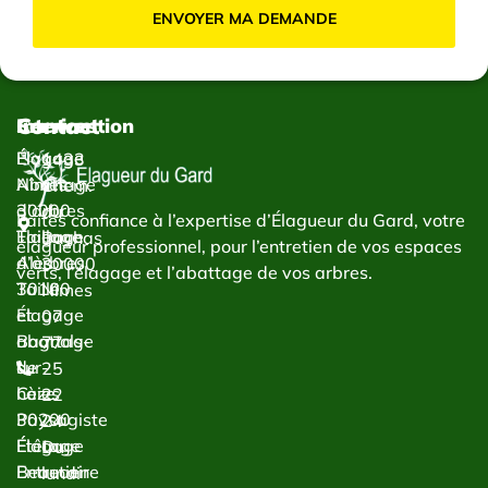
ENVOYER MA DEMANDE
Contact
Services
Intervention
Élagage
Élagage
1433
Abattage
Nîmes
Chem.
d’arbres
30000
du
Faites confiance à l’expertise d’Élagueur du Gard, votre
Taillage
Élagage
Bachas
élagueur professionnel, pour l’entretien de vos espaces
d’arbres
Alès
30000
verts, l’élagage et l’abattage de vos arbres.
Taille
30100
Nîmes
et
Élagage
07
abattage
Bagnols-
77
de
sur-
25
haies
Cèze
22
Paysagiste
30200
24
Étêtage
Élagage
Du
Entretien
Beaucaire
lundi