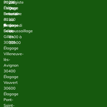
Paysagiste
30200
24
Étêtage
Élagage
Du
Entretien
Beaucaire
lundi
du
30300
au
jardin
Élagage
samedi
Débroussaillage
Saint-
de
Gilles
8h00 à
30800
20h00
Élagage
Villeneuve-
lès-
Avignon
30400
Élagage
Vauvert
30600
Élagage
Pont-
Saint-