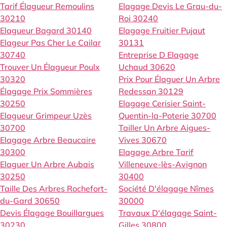
Tarif Élagueur Remoulins
Elagage Devis Le Grau-du-
30210
Roi 30240
Elagueur Bagard 30140
Elagage Fruitier Pujaut
Elageur Pas Cher Le Cailar
30131
30740
Entreprise D Elagage
Trouver Un Élagueur Poulx
Uchaud 30620
30320
Prix Pour Élaguer Un Arbre
Élagage Prix Sommières
Redessan 30129
30250
Elagage Cerisier Saint-
Elagueur Grimpeur Uzès
Quentin-la-Poterie 30700
30700
Tailler Un Arbre Aigues-
Elagage Arbre Beaucaire
Vives 30670
30300
Elagage Arbre Tarif
Elaguer Un Arbre Aubais
Villeneuve-lès-Avignon
30250
30400
Taille Des Arbres Rochefort-
Société D'élagage Nîmes
du-Gard 30650
30000
Devis Élagage Bouillargues
Travaux D'élagage Saint-
30230
Gilles 30800