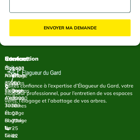
ENVOYER MA DEMANDE
Contact
Services
Intervention
Élagage
Élagage
1433
Abattage
Nîmes
Chem.
d’arbres
30000
du
Faites confiance à l’expertise d’Élagueur du Gard, votre
Taillage
Élagage
Bachas
élagueur professionnel, pour l’entretien de vos espaces
d’arbres
Alès
30000
verts, l’élagage et l’abattage de vos arbres.
Taille
30100
Nîmes
et
Élagage
07
abattage
Bagnols-
77
de
sur-
25
haies
Cèze
22