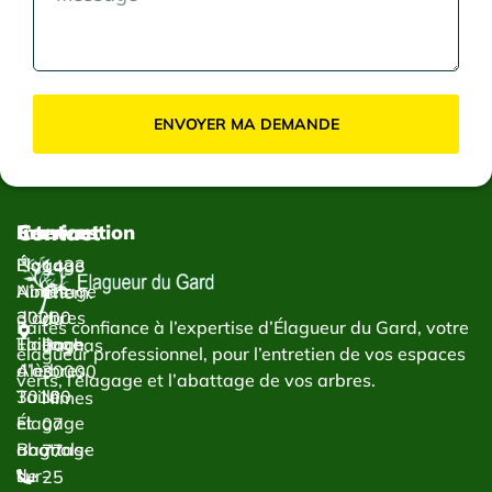
ENVOYER MA DEMANDE
Contact
Services
Intervention
Élagage
Élagage
1433
Abattage
Nîmes
Chem.
d’arbres
30000
du
Faites confiance à l’expertise d’Élagueur du Gard, votre
Taillage
Élagage
Bachas
élagueur professionnel, pour l’entretien de vos espaces
d’arbres
Alès
30000
verts, l’élagage et l’abattage de vos arbres.
Taille
30100
Nîmes
et
Élagage
07
abattage
Bagnols-
77
de
sur-
25