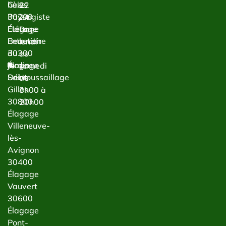
haies
Cèze
22
Paysagiste
30200
24
Étêtage
Élagage
Du
Entretien
Beaucaire
lundi
du
30300
au
jardin
Élagage
samedi
Débroussaillage
Saint-
de
Gilles
8h00 à
30800
20h00
Élagage
Villeneuve-
lès-
Avignon
30400
Élagage
Vauvert
30600
Élagage
Pont-