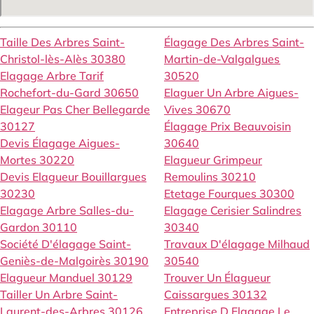
Taille Des Arbres Saint-
Élagage Des Arbres Saint-
Christol-lès-Alès 30380
Martin-de-Valgalgues
Elagage Arbre Tarif
30520
Rochefort-du-Gard 30650
Elaguer Un Arbre Aigues-
Elageur Pas Cher Bellegarde
Vives 30670
30127
Élagage Prix Beauvoisin
Devis Élagage Aigues-
30640
Mortes 30220
Elagueur Grimpeur
Devis Elagueur Bouillargues
Remoulins 30210
30230
Etetage Fourques 30300
Elagage Arbre Salles-du-
Elagage Cerisier Salindres
Gardon 30110
30340
Société D'élagage Saint-
Travaux D'élagage Milhaud
Geniès-de-Malgoirès 30190
30540
Elagueur Manduel 30129
Trouver Un Élagueur
Tailler Un Arbre Saint-
Caissargues 30132
Laurent-des-Arbres 30126
Entreprise D Elagage Le