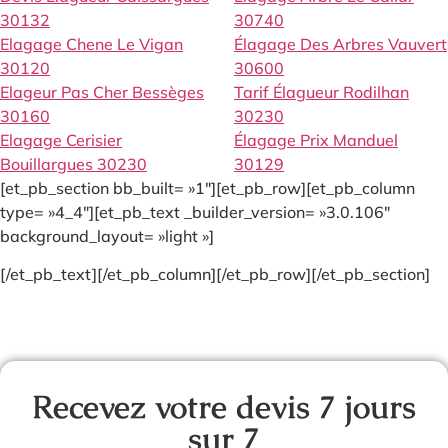
30132
30740
Elagage Chene Le Vigan
Élagage Des Arbres Vauvert
30120
30600
Elageur Pas Cher Bessèges
Tarif Élagueur Rodilhan
30160
30230
Elagage Cerisier
Élagage Prix Manduel
Bouillargues 30230
30129
[et_pb_section bb_built= »1″][et_pb_row][et_pb_column
type= »4_4″][et_pb_text _builder_version= »3.0.106″
background_layout= »light »]
[/et_pb_text][/et_pb_column][/et_pb_row][/et_pb_section]
Recevez votre devis 7 jours
sur 7