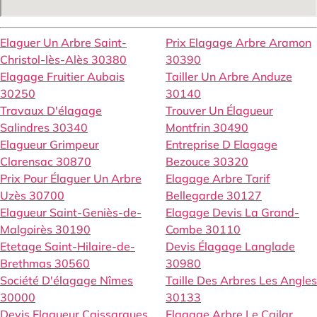
Elaguer Un Arbre Saint-
Prix Elagage Arbre Aramon
Christol-lès-Alès 30380
30390
Elagage Fruitier Aubais
Tailler Un Arbre Anduze
30250
30140
Travaux D'élagage
Trouver Un Élagueur
Salindres 30340
Montfrin 30490
Elagueur Grimpeur
Entreprise D Elagage
Clarensac 30870
Bezouce 30320
Prix Pour Élaguer Un Arbre
Elagage Arbre Tarif
Uzès 30700
Bellegarde 30127
Elagueur Saint-Geniès-de-
Elagage Devis La Grand-
Malgoirès 30190
Combe 30110
Etetage Saint-Hilaire-de-
Devis Élagage Langlade
Brethmas 30560
30980
Société D'élagage Nîmes
Taille Des Arbres Les Angles
30000
30133
Devis Elagueur Caissargues
Elagage Arbre Le Cailar