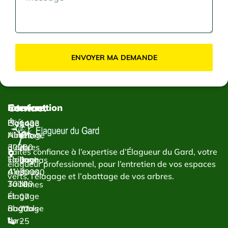
ENVOYER MA DEMANDE
Contact
Services
Intervention
Élagage
Élagage
1433
Abattage
Nîmes
Chem.
d’arbres
30000
du
Faites confiance à l’expertise d’Élagueur du Gard, votre
Taillage
Élagage
Bachas
élagueur professionnel, pour l’entretien de vos espaces
d’arbres
Alès
30000
verts, l’élagage et l’abattage de vos arbres.
Taille
30100
Nîmes
et
Élagage
07
abattage
Bagnols-
77
de
sur-
25