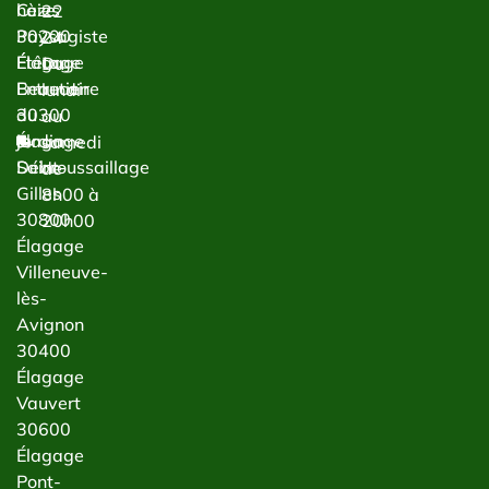
haies
Cèze
22
Paysagiste
30200
24
Étêtage
Élagage
Du
Entretien
Beaucaire
lundi
du
30300
au
jardin
Élagage
samedi
Débroussaillage
Saint-
de
Gilles
8h00 à
30800
20h00
Élagage
Villeneuve-
lès-
Avignon
30400
Élagage
Vauvert
30600
Élagage
Pont-