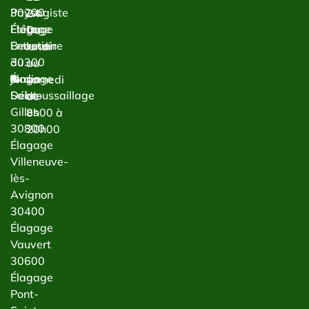
Paysagiste
30200
24
Étêtage
Élagage
Du
Entretien
Beaucaire
lundi
du
30300
au
jardin
Élagage
samedi
Débroussaillage
Saint-
de
Gilles
8h00 à
30800
20h00
Élagage
Villeneuve-
lès-
Avignon
30400
Élagage
Vauvert
30600
Élagage
Pont-