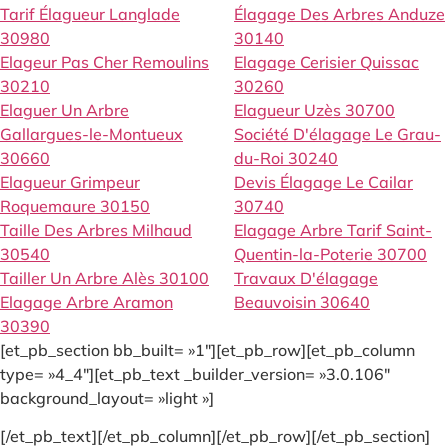
Tarif Élagueur Langlade
Élagage Des Arbres Anduze
30980
30140
Elageur Pas Cher Remoulins
Elagage Cerisier Quissac
30210
30260
Elaguer Un Arbre
Elagueur Uzès 30700
Gallargues-le-Montueux
Société D'élagage Le Grau-
30660
du-Roi 30240
Elagueur Grimpeur
Devis Élagage Le Cailar
Roquemaure 30150
30740
Taille Des Arbres Milhaud
Elagage Arbre Tarif Saint-
30540
Quentin-la-Poterie 30700
Tailler Un Arbre Alès 30100
Travaux D'élagage
Elagage Arbre Aramon
Beauvoisin 30640
30390
[et_pb_section bb_built= »1″][et_pb_row][et_pb_column
type= »4_4″][et_pb_text _builder_version= »3.0.106″
background_layout= »light »]
[/et_pb_text][/et_pb_column][/et_pb_row][/et_pb_section]