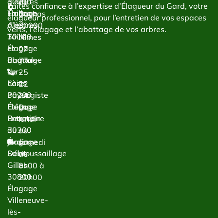
d’arbres
30000
du
Faites confiance à l’expertise d’Élagueur du Gard, votre
Taillage
Élagage
Bachas
élagueur professionnel, pour l’entretien de vos espaces
d’arbres
Alès
30000
verts, l’élagage et l’abattage de vos arbres.
Taille
30100
Nîmes
et
Élagage
07
abattage
Bagnols-
77
de
sur-
25
haies
Cèze
22
Paysagiste
30200
24
Étêtage
Élagage
Du
Entretien
Beaucaire
lundi
du
30300
au
jardin
Élagage
samedi
Débroussaillage
Saint-
de
Gilles
8h00 à
30800
20h00
Élagage
Villeneuve-
lès-