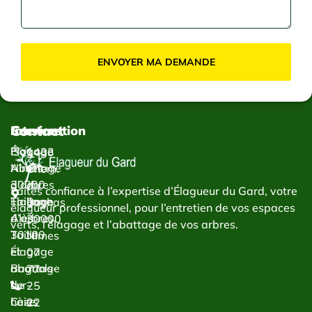
ENVOYER MA DEMANDE
Contact
Services
Intervention
Élagage
Élagage
1433
Abattage
Nîmes
Chem.
d’arbres
30000
du
Faites confiance à l’expertise d’Élagueur du Gard, votre
Taillage
Élagage
Bachas
élagueur professionnel, pour l’entretien de vos espaces
d’arbres
Alès
30000
verts, l’élagage et l’abattage de vos arbres.
Taille
30100
Nîmes
et
Élagage
07
abattage
Bagnols-
77
de
sur-
25
haies
Cèze
22