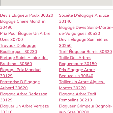
Devis Elagueur Poulx 30320
Société D'élagage Anduze
Elagage Chene Montfrin
30140
30490
Elagage Devis Saint-Martin-
Prix Pour Élaguer Un Arbre
de-Valgalgues 30520
Uzès 30700
Devis Élagage Sommières
Travaux D'élagage
30250
Bouillargues 30230
Tarif Élagueur Bernis 30620
Etetage Saint-Hilaire-de-
Taille Des Arbres
Brethmas 30560
Roquemaure 30150
Élagage Prix Manduel
Prix Elagage Arbre
30129
Beauvoisin 30640
Entreprise D Elagage
Tailler Un Arbre Aigues-
Aubord 30620
Mortes 30220
Elagage Arbre Redessan
Elagage Arbre Tarif
30129
Remoulins 30210
Elaguer Un Arbre Vergèze
Elagueur Grimpeur Bagnols-
30310
sur-Cèze 30200