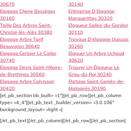
30670
30140
Elagage Chene Bessèges
Entreprise D Elagage
30160
Marguerittes 30320
Taille Des Arbres Saint-
Elagueur Salles-du-Gardon
Christol-lès-Alès 30380
30110
Elagage Arbre Tarif
Travaux D'élagage Quissac
Beauvoisin 30640
30260
Elagage Cerisier Le Cailar
Elaguer Un Arbre Uchaud
30740
30620
Elagage Devis Saint-Hilaire-
Trouver Un Élagueur Le
de-Brethmas 30560
Grau-du-Roi 30240
Elagage Arbre Calvisson
Etetage Saint-Geniès-de-
30420
Malgoirès 30190
[et_pb_section bb_built= »1″][et_pb_row][et_pb_column
type= »4_4″][et_pb_text _builder_version= »3.0.106″
background_layout= »light »]
[/et_pb_text][/et_pb_column][/et_pb_row][/et_pb_section]