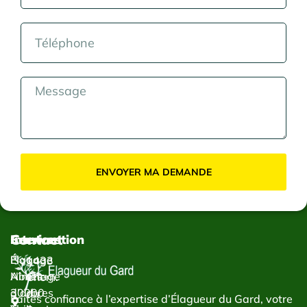
ENVOYER MA DEMANDE
Contact
Services
Intervention
Élagage
Élagage
1433
Abattage
Nîmes
Chem.
d’arbres
30000
du
Faites confiance à l’expertise d’Élagueur du Gard, votre