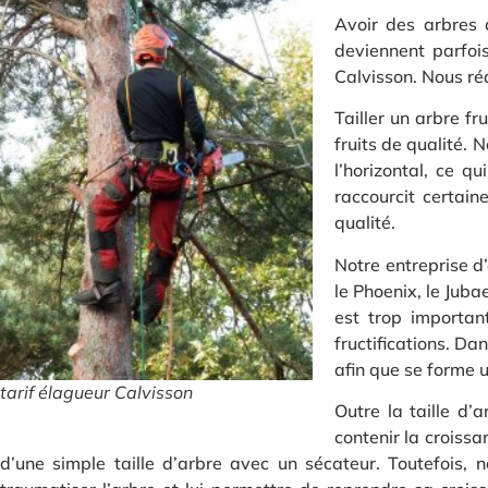
Avoir des arbres d
deviennent parfois
Calvisson. Nous réa
Tailler un arbre f
fruits de qualité. 
l’horizontal, ce q
raccourcit certain
qualité.
Notre entreprise d
le Phoenix, le Juba
est trop importan
fructifications. Da
afin que se forme u
tarif élagueur Calvisson
Outre la taille d’
contenir la croissa
d’une simple taille d’arbre avec un sécateur. Toutefois,