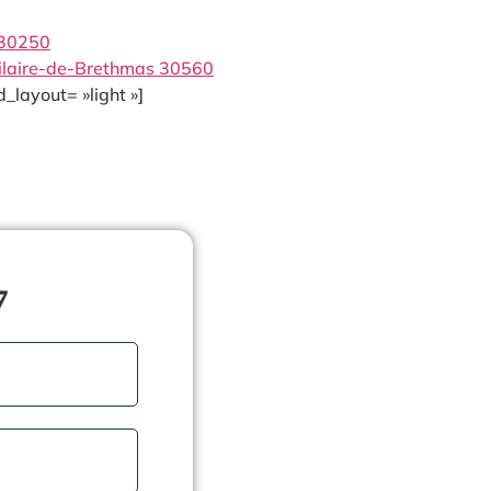
 30250
ilaire-de-Brethmas 30560
_layout= »light »]
7