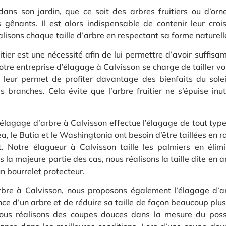
ans son jardin, que ce soit des arbres fruitiers ou d’orne
 gênants. Il est alors indispensable de contenir leur croi
lisons chaque taille d’arbre en respectant sa forme naturelle
ruitier est une nécessité afin de lui permettre d’avoir suff
Notre entreprise d’élagage à Calvisson se charge de tailler v
ui leur permet de profiter davantage des bienfaits du solei
es branches. Cela évite que l’arbre fruitier ne s’épuise inu
’élagage d’arbre à Calvisson effectue l’élagage de tout typ
ea, le Butia et le Washingtonia ont besoin d’être taillées en 
t. Notre élagueur à Calvisson taille les palmiers en élim
ns la majeure partie des cas, nous réalisons la taille dite en
n bourrelet protecteur.
arbre à Calvisson, nous proposons également l’élagage d’a
nce d’un arbre et de réduire sa taille de façon beaucoup plu
 nous réalisons des coupes douces dans la mesure du poss