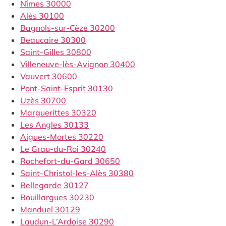
Nîmes 30000
Alès 30100
Bagnols-sur-Cèze 30200
Beaucaire 30300
Saint-Gilles 30800
Villeneuve-lès-Avignon 30400
Vauvert 30600
Pont-Saint-Esprit 30130
Uzès 30700
Marguerittes 30320
Les Angles 30133
Aigues-Mortes 30220
Le Grau-du-Roi 30240
Rochefort-du-Gard 30650
Saint-Christol-les-Alès 30380
Bellegarde 30127
Bouillargues 30230
Manduel 30129
Laudun-L’Ardoise 30290