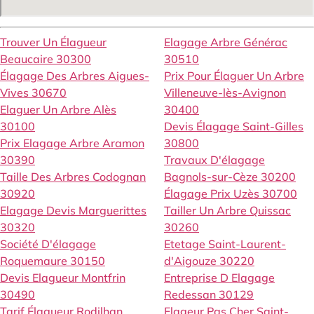
Trouver Un Élagueur
Elagage Arbre Générac
Beaucaire 30300
30510
Élagage Des Arbres Aigues-
Prix Pour Élaguer Un Arbre
Vives 30670
Villeneuve-lès-Avignon
Elaguer Un Arbre Alès
30400
30100
Devis Élagage Saint-Gilles
Prix Elagage Arbre Aramon
30800
30390
Travaux D'élagage
Taille Des Arbres Codognan
Bagnols-sur-Cèze 30200
30920
Élagage Prix Uzès 30700
Elagage Devis Marguerittes
Tailler Un Arbre Quissac
30320
30260
Société D'élagage
Etetage Saint-Laurent-
Roquemaure 30150
d'Aigouze 30220
Devis Elagueur Montfrin
Entreprise D Elagage
30490
Redessan 30129
Tarif Élagueur Rodilhan
Elageur Pas Cher Saint-