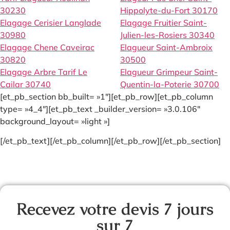
30230
Hippolyte-du-Fort 30170
Elagage Cerisier Langlade
Elagage Fruitier Saint-
30980
Julien-les-Rosiers 30340
Elagage Chene Caveirac
Elagueur Saint-Ambroix
30820
30500
Elagage Arbre Tarif Le
Elagueur Grimpeur Saint-
Cailar 30740
Quentin-la-Poterie 30700
[et_pb_section bb_built= »1″][et_pb_row][et_pb_column
type= »4_4″][et_pb_text _builder_version= »3.0.106″
background_layout= »light »]
[/et_pb_text][/et_pb_column][/et_pb_row][/et_pb_section]
Recevez votre devis 7 jours
sur 7