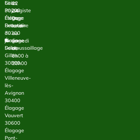
haies
Cèze
22
Paysagiste
30200
24
Étêtage
Élagage
Du
Entretien
Beaucaire
lundi
du
30300
au
jardin
Élagage
samedi
Débroussaillage
Saint-
de
Gilles
8h00 à
30800
20h00
Élagage
Villeneuve-
lès-
Avignon
30400
Élagage
Vauvert
30600
Élagage
Pont-