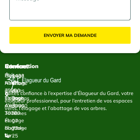
ENVOYER MA DEMANDE
Contact
Services
Intervention
Élagage
Élagage
1433
Abattage
Nîmes
Chem.
d’arbres
30000
du
Faites confiance à l’expertise d’Élagueur du Gard, votre
Taillage
Élagage
Bachas
élagueur professionnel, pour l’entretien de vos espaces
d’arbres
Alès
30000
verts, l’élagage et l’abattage de vos arbres.
Taille
30100
Nîmes
et
Élagage
07
abattage
Bagnols-
77
de
sur-
25