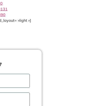
20
0131
390
_layout= »light »]
7