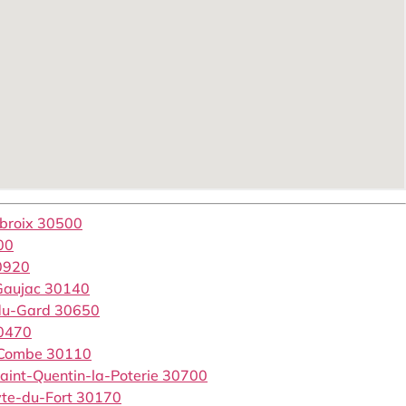
mbroix 30500
00
0920
-Gaujac 30140
-du-Gard 30650
30470
d-Combe 30110
Saint-Quentin-la-Poterie 30700
yte-du-Fort 30170