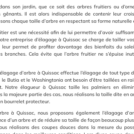
ans son jardin, que ce soit des arbres fruitiers ou d’orne
 gênants. Il est alors indispensable de contenir leur croi
sons chaque taille d’arbre en respectant sa forme naturelle e
ruitier est une nécessité afin de lui permettre d’avoir suff
Notre entreprise d’élagage à Quissac se charge de tailler vo
ui leur permet de profiter davantage des bienfaits du solei
es branches. Cela évite que l’arbre fruitier ne s’épuise inu
’élagage d’arbre à Quissac effectue l’élagage de tout type d
 le Butia et le Washingtonia ont besoin d’être taillées en r
t. Notre élagueur à Quissac taille les palmiers en élimi
ns la majeure partie des cas, nous réalisons la taille dite en
n bourrelet protecteur.
’arbre à Quissac, nous proposons également l’élagage d’ar
nce d’un arbre et de réduire sa taille de façon beaucoup plu
 nous réalisons des coupes douces dans la mesure du poss