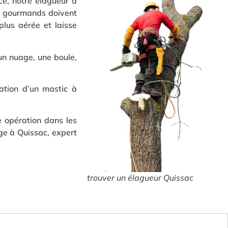
ce, notre élagueur à
les gourmands doivent
plus aérée et laisse
 un nuage, une boule,
cation d’un mastic à
e opération dans les
age à Quissac, expert
trouver un élagueur Quissac