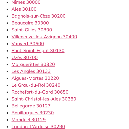
Nîmes 30000
Alès 30100
Bagnols-sur-Cèze 30200
Beaucaire 30300
Saint-Gilles 30800
Villeneuve-lès-Avignon 30400
Vauvert 30600
Pont-Saint-Esprit 30130
Uzès 30700
Marguerittes 30320
Les Angles 30133
Aigues-Mortes 30220
Le Grau-du-Roi 30240
Rochefort-du-Gard 30650
Saint-Christol-les-Alès 30380
Bellegarde 30127
Bouillargues 30230
Manduel 30129
Laudun-L’Ardoise 30290