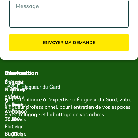
ENVOYER MA DEMANDE
Contact
Services
Intervention
Élagage
Élagage
1433
Abattage
Nîmes
Chem.
d’arbres
30000
du
Faites confiance à l’expertise d’Élagueur du Gard, votre
Taillage
Élagage
Bachas
élagueur professionnel, pour l’entretien de vos espaces
d’arbres
Alès
30000
verts, l’élagage et l’abattage de vos arbres.
Taille
30100
Nîmes
et
Élagage
07
abattage
Bagnols-
77