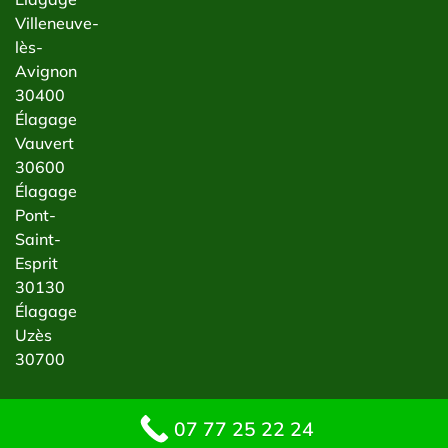
Villeneuve-
lès-
Avignon
30400
Élagage
Vauvert
30600
Élagage
Pont-
Saint-
Esprit
30130
Élagage
Uzès
30700
07 77 25 22 24
Mentions Légales
SIREN : 877884494