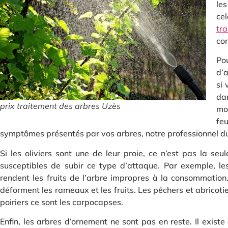
les
cel
tr
con
Po
d’a
si 
dan
prix traitement des arbres Uzès
mou
fe
symptômes présentés par vos arbres, notre professionnel du t
Si les oliviers sont une de leur proie, ce n’est pas la seu
susceptibles de subir ce type d’attaque. Par exemple, le
rendent les fruits de l’arbre impropres à la consommation
déforment les rameaux et les fruits. Les pêchers et abricot
poiriers ce sont les carpocapses.
Enfin, les arbres d’ornement ne sont pas en reste. Il existe