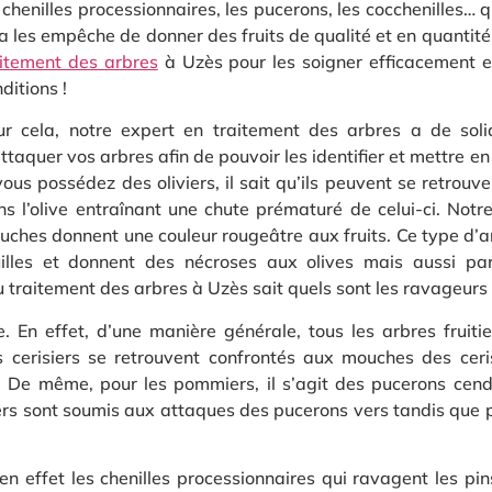
 chenilles processionnaires, les pucerons, les cocchenilles… qu
a les empêche de donner des fruits de qualité et en quantité.
aitement des arbres
à Uzès pour les soigner efficacement e
ditions !
ur cela, notre expert en traitement des arbres a de sol
ttaquer vos arbres afin de pouvoir les identifier et mettre en
vous possédez des oliviers, il sait qu’ils peuvent se retrou
s l’olive entraînant une chute prématuré de celui-ci. Notr
ches donnent une couleur rougeâtre aux fruits. Ce type d’ar
uilles et donnent des nécroses aux olives mais aussi par 
raitement des arbres à Uzès sait quels sont les ravageurs pré
le. En effet, d’une manière générale, tous les arbres fruiti
s cerisiers se retrouvent confrontés aux mouches des ceri
. De même, pour les pommiers, il s’agit des pucerons cend
iers sont soumis aux attaques des pucerons vers tandis que 
 en effet les chenilles processionnaires qui ravagent les pin