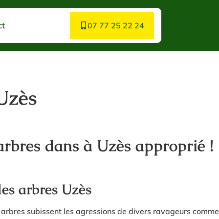
ct
07 77 25 22 24
 Uzès
 arbres dans à Uzès approprié !
des arbres Uzès
 arbres subissent les agressions de divers ravageurs comme