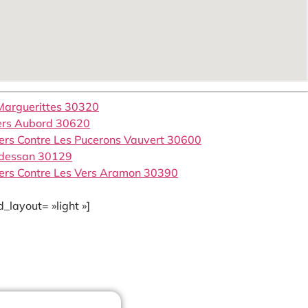
 Marguerittes 30320
iers Aubord 30620
iers Contre Les Pucerons Vauvert 30600
edessan 30129
iers Contre Les Vers Aramon 30390
_layout= »light »]