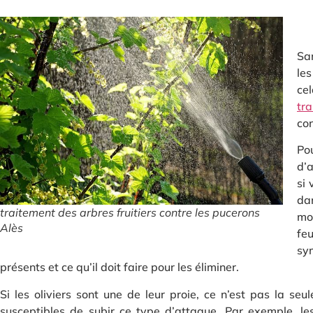
Sa
les
cel
tr
con
Po
d’a
si 
dan
traitement des arbres fruitiers contre les pucerons
mou
Alès
fe
sy
présents et ce qu’il doit faire pour les éliminer.
Si les oliviers sont une de leur proie, ce n’est pas la seu
susceptibles de subir ce type d’attaque. Par exemple, le