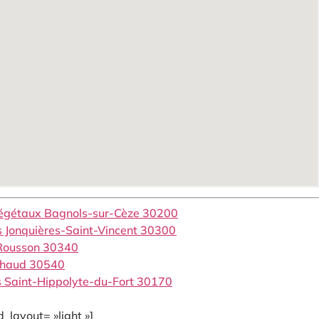
Végétaux Bagnols-sur-Cèze 30200
s Jonquières-Saint-Vincent 30300
 Rousson 30340
ilhaud 30540
s Saint-Hippolyte-du-Fort 30170
_layout= »light »]