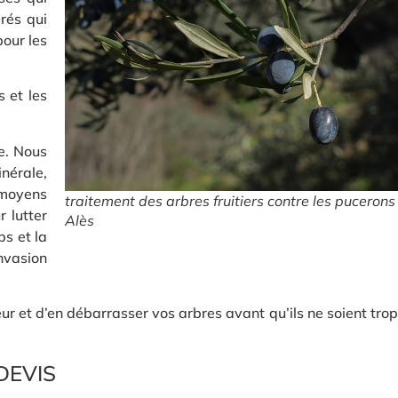
rés qui
pour les
s et les
e. Nous
inérale,
 moyens
traitement des arbres fruitiers contre les pucerons
 lutter
Alès
ps et la
nvasion
r et d’en débarrasser vos arbres avant qu’ils ne soient trop
DEVIS