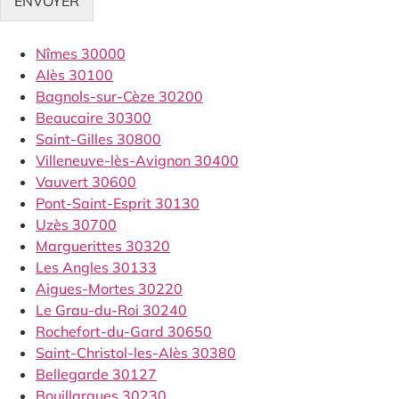
ENVOYER
Nîmes 30000
Alès 30100
Bagnols-sur-Cèze 30200
Beaucaire 30300
Saint-Gilles 30800
Villeneuve-lès-Avignon 30400
Vauvert 30600
Pont-Saint-Esprit 30130
Uzès 30700
Marguerittes 30320
Les Angles 30133
Aigues-Mortes 30220
Le Grau-du-Roi 30240
Rochefort-du-Gard 30650
Saint-Christol-les-Alès 30380
Bellegarde 30127
Bouillargues 30230