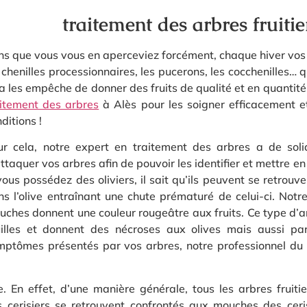
traitement des arbres fruiti
ns que vous vous en aperceviez forcément, chaque hiver vos
 chenilles processionnaires, les pucerons, les cocchenilles… qu
a les empêche de donner des fruits de qualité et en quantité.
aitement des arbres
à Alès pour les soigner efficacement e
ditions !
ur cela, notre expert en traitement des arbres a de sol
ttaquer vos arbres afin de pouvoir les identifier et mettre en
vous possédez des oliviers, il sait qu’ils peuvent se retrou
s l’olive entraînant une chute prématuré de celui-ci. Notr
ches donnent une couleur rougeâtre aux fruits. Ce type d’ar
uilles et donnent des nécroses aux olives mais aussi par 
mptômes présentés par vos arbres, notre professionnel du 
le. En effet, d’une manière générale, tous les arbres fruiti
s cerisiers se retrouvent confrontés aux mouches des ceri