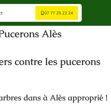
ct
07 77 25 22 24
 Pucerons Alès
ers contre les pucerons
arbres dans à Alès approprié !