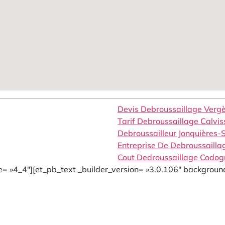
Devis Debroussaillage Verg
Tarif Debroussaillage Calvi
Debroussailleur Jonquières-
Entreprise De Debroussail
Cout Dedroussaillage Codo
= »4_4″][et_pb_text _builder_version= »3.0.106″ background