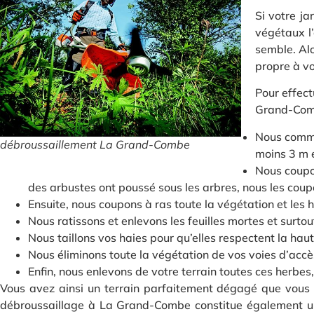
Si votre j
végétaux l
semble. Alo
propre à vo
Pour effect
Grand-Comb
Nous commen
débroussaillement La Grand-Combe
moins 3 m e
Nous coupon
des arbustes ont poussé sous les arbres, nous les cou
Ensuite, nous coupons à ras toute la végétation et les 
Nous ratissons et enlevons les feuilles mortes et surto
Nous taillons vos haies pour qu’elles respectent la ha
Nous éliminons toute la végétation de vos voies d’accè
Enfin, nous enlevons de votre terrain toutes ces herbe
Vous avez ainsi un terrain parfaitement dégagé que vous 
débroussaillage à La Grand-Combe constitue également une 