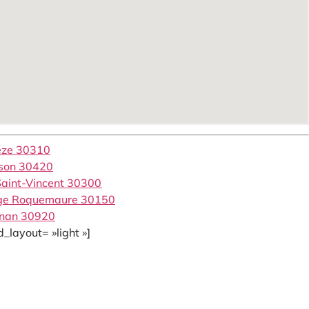
èze 30310
sson 30420
Saint-Vincent 30300
lage Roquemaure 30150
gnan 30920
_layout= »light »]