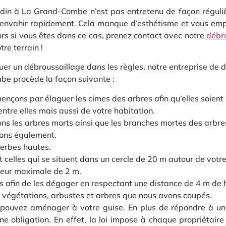
ardin à La Grand-Combe n’est pas entretenu de façon réguliè
’envahir rapidement. Cela manque d’esthétisme et vous emp
rs si vous êtes dans ce cas, prenez contact avec notre
débro
tre terrain !
uer un débroussaillage dans les règles, notre entreprise de 
e procède la façon suivante :
çons par élaguer les cimes des arbres afin qu’elles soient
ntre elles mais aussi de votre habitation.
s les arbres morts ainsi que les branches mortes des arbres 
pons également.
herbes hautes.
ut celles qui se situent dans un cercle de 20 m autour de votr
uteur maximale de 2 m.
s afin de les dégager en respectant une distance de 4 m de 
s, végétations, arbustes et arbres que nous avons coupés.
pouvez aménager à votre guise. En plus de répondre à un 
obligation. En effet, la loi impose à chaque propriétaire