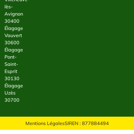
lès-
Avignon
30400
Élagage
Vauvert
30600
Élagage
Pont-
Saint-
Esprit
30130
Élagage
Uzès
30700
Mentions Légales
SIREN : 877884494