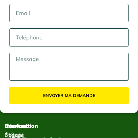
ENVOYER MA DEMANDE
Contact
Services
Intervention
Élagage
Élagage
1433