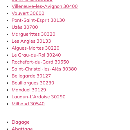
Villeneuve-lès-Avignon 30400
Vauvert 30600
Pont-Saint-Esprit 30130
Uzès 30700
Marguerittes 30320
Les Angles 30133
Aigues-Mortes 30220
Le Grau-du-Roi 30240
Rochefort-du-Gard 30650
Saint-Christol-les-Alès 30380
Bellegarde 30127
Bouillargues 30230
Manduel 30129
Laudun-L’Ardoise 30290
Milhaud 30540
Elagage
Abattage