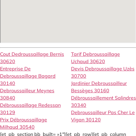
Cout Dedroussaillage Bernis
Tarif Debroussaillage
30620
Uchaud 30620
Entreprise De
Devis Debroussaillage Uzès
Debroussaillage Bagard
30700
30140
Jardinier Debroussailleur
Debroussailleur Meynes
Bessèges 30160
30840
Débroussaillement Salindres
Débroussaillage Redessan
30340
30129
Debroussailleur Pas Cher Le
Prix Débroussaillage
Vigan 30120
Milhaud 30540
[et_pb_section bb_built= »1″][et_pb_row][et_pb_column