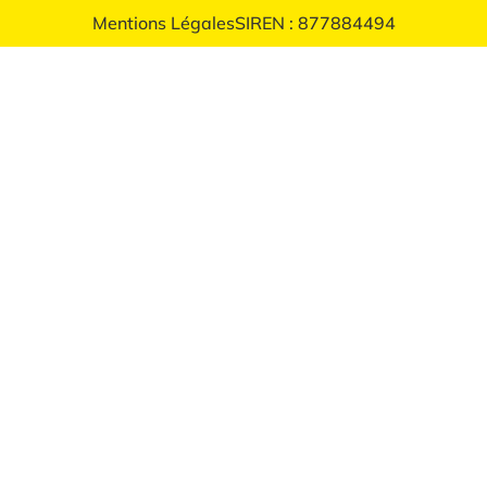
Mentions Légales
SIREN : 877884494