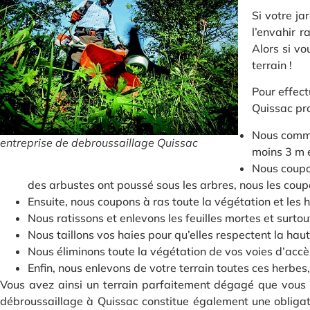
Si votre ja
l’envahir 
Alors si v
terrain !
Pour effect
Quissac pro
Nous commen
entreprise de debroussaillage Quissac
moins 3 m e
Nous coupon
des arbustes ont poussé sous les arbres, nous les cou
Ensuite, nous coupons à ras toute la végétation et les 
Nous ratissons et enlevons les feuilles mortes et surto
Nous taillons vos haies pour qu’elles respectent la ha
Nous éliminons toute la végétation de vos voies d’accè
Enfin, nous enlevons de votre terrain toutes ces herbe
Vous avez ainsi un terrain parfaitement dégagé que vous 
débroussaillage à Quissac constitue également une obligati