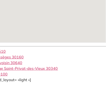
510
essèges 30160
voisin 30640
ge Saint-Privat-des-Vieux 30340
30100
_layout= »light »]