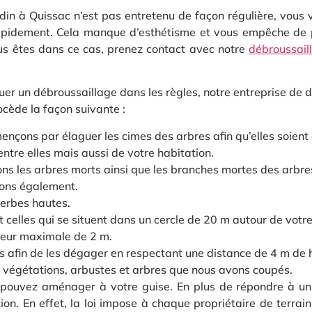
rdin à Quissac n’est pas entretenu de façon régulière, vous
rapidement. Cela manque d’esthétisme et vous empêche de 
ous êtes dans ce cas, prenez contact avec notre
débroussail
uer un débroussaillage dans les règles, notre entreprise de 
cède la façon suivante :
çons par élaguer les cimes des arbres afin qu’elles soient
ntre elles mais aussi de votre habitation.
s les arbres morts ainsi que les branches mortes des arbres 
pons également.
herbes hautes.
ut celles qui se situent dans un cercle de 20 m autour de votr
uteur maximale de 2 m.
s afin de les dégager en respectant une distance de 4 m de 
s, végétations, arbustes et arbres que nous avons coupés.
pouvez aménager à votre guise. En plus de répondre à un 
on. En effet, la loi impose à chaque propriétaire de terrai