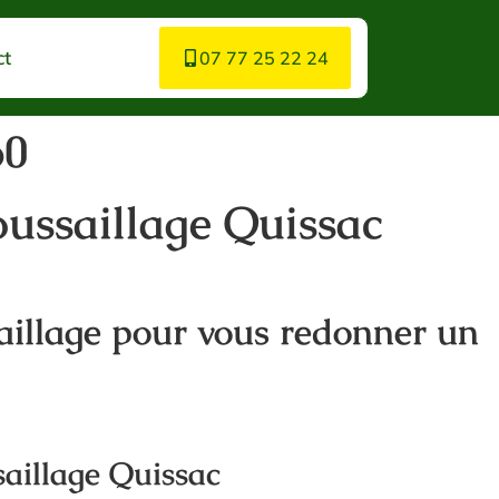
ct
07 77 25 22 24
60
oussaillage Quissac
aillage pour vous redonner un
saillage Quissac