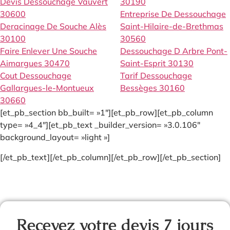
Devis Dessouchage Vauvert
30190
30600
Entreprise De Dessouchage
Deracinage De Souche Alès
Saint-Hilaire-de-Brethmas
30100
30560
Faire Enlever Une Souche
Dessouchage D Arbre Pont-
Aimargues 30470
Saint-Esprit 30130
Cout Dessouchage
Tarif Dessouchage
Gallargues-le-Montueux
Bessèges 30160
30660
[et_pb_section bb_built= »1″][et_pb_row][et_pb_column
type= »4_4″][et_pb_text _builder_version= »3.0.106″
background_layout= »light »]
[/et_pb_text][/et_pb_column][/et_pb_row][/et_pb_section]
Recevez votre devis 7 jours