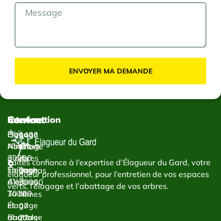
ENVOYER MA DEMANDE
Contact
Services
Intervention
Élagage
Élagage
1433
Abattage
Nîmes
Chem.
d’arbres
30000
du
Faites confiance à l’expertise d’Élagueur du Gard, votre
Taillage
Élagage
Bachas
élagueur professionnel, pour l’entretien de vos espaces
d’arbres
Alès
30000
verts, l’élagage et l’abattage de vos arbres.
Taille
30100
Nîmes
et
Élagage
07
abattage
Bagnols-
77