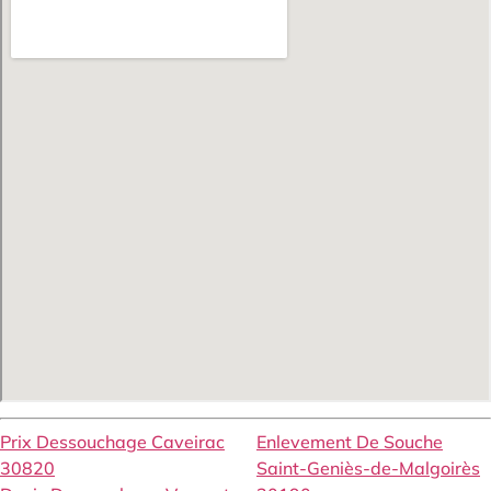
Prix Dessouchage Caveirac
Enlevement De Souche
30820
Saint-Geniès-de-Malgoirès