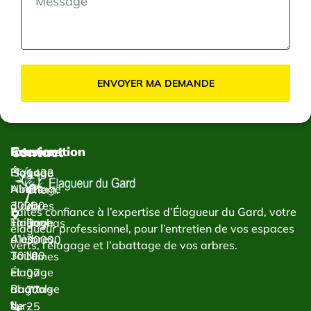
ENVOYER MA DEMANDE
Contact
Services
Intervention
Élagage
Élagage
1433
Abattage
Nîmes
Chem.
d’arbres
30000
du
Faites confiance à l’expertise d’Élagueur du Gard, votre
Taillage
Élagage
Bachas
élagueur professionnel, pour l’entretien de vos espaces
d’arbres
Alès
30000
verts, l’élagage et l’abattage de vos arbres.
Taille
30100
Nîmes
et
Élagage
07
abattage
Bagnols-
77
de
sur-
25