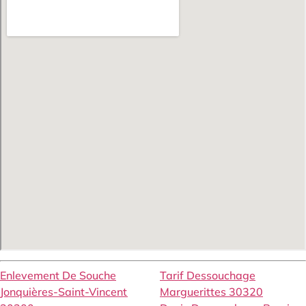
Enlevement De Souche
Tarif Dessouchage
Jonquières-Saint-Vincent
Marguerittes 30320