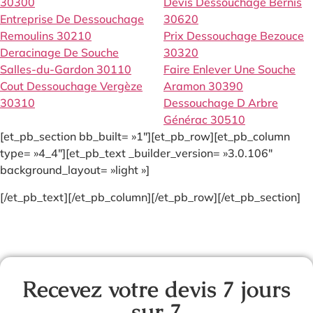
30300
Devis Dessouchage Bernis
Entreprise De Dessouchage
30620
Remoulins 30210
Prix Dessouchage Bezouce
Deracinage De Souche
30320
Salles-du-Gardon 30110
Faire Enlever Une Souche
Cout Dessouchage Vergèze
Aramon 30390
30310
Dessouchage D Arbre
Générac 30510
[et_pb_section bb_built= »1″][et_pb_row][et_pb_column
type= »4_4″][et_pb_text _builder_version= »3.0.106″
background_layout= »light »]
[/et_pb_text][/et_pb_column][/et_pb_row][/et_pb_section]
Recevez votre devis 7 jours
sur 7