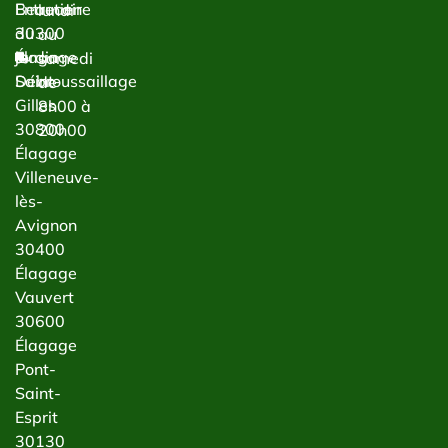
Entretien
Beaucaire
lundi
du
30300
au
jardin
Élagage
samedi
Débroussaillage
Saint-
de
Gilles
8h00 à
30800
20h00
Élagage
Villeneuve-
lès-
Avignon
30400
Élagage
Vauvert
30600
Élagage
Pont-
Saint-
Esprit
30130