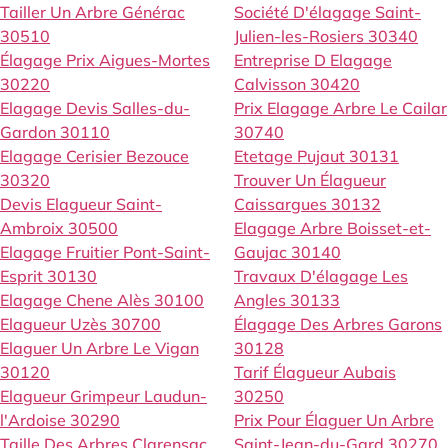
Tailler Un Arbre Générac
Société D'élagage Saint-
30510
Julien-les-Rosiers 30340
Élagage Prix Aigues-Mortes
Entreprise D Elagage
30220
Calvisson 30420
Elagage Devis Salles-du-
Prix Elagage Arbre Le Cailar
Gardon 30110
30740
Elagage Cerisier Bezouce
Etetage Pujaut 30131
30320
Trouver Un Élagueur
Devis Elagueur Saint-
Caissargues 30132
Ambroix 30500
Elagage Arbre Boisset-et-
Elagage Fruitier Pont-Saint-
Gaujac 30140
Esprit 30130
Travaux D'élagage Les
Elagage Chene Alès 30100
Angles 30133
Elagueur Uzès 30700
Élagage Des Arbres Garons
Elaguer Un Arbre Le Vigan
30128
30120
Tarif Élagueur Aubais
Elagueur Grimpeur Laudun-
30250
l'Ardoise 30290
Prix Pour Élaguer Un Arbre
Taille Des Arbres Clarensac
Saint-Jean-du-Gard 30270