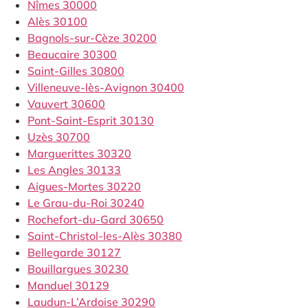
Nîmes 30000
Alès 30100
Bagnols-sur-Cèze 30200
Beaucaire 30300
Saint-Gilles 30800
Villeneuve-lès-Avignon 30400
Vauvert 30600
Pont-Saint-Esprit 30130
Uzès 30700
Marguerittes 30320
Les Angles 30133
Aigues-Mortes 30220
Le Grau-du-Roi 30240
Rochefort-du-Gard 30650
Saint-Christol-les-Alès 30380
Bellegarde 30127
Bouillargues 30230
Manduel 30129
Laudun-L’Ardoise 30290