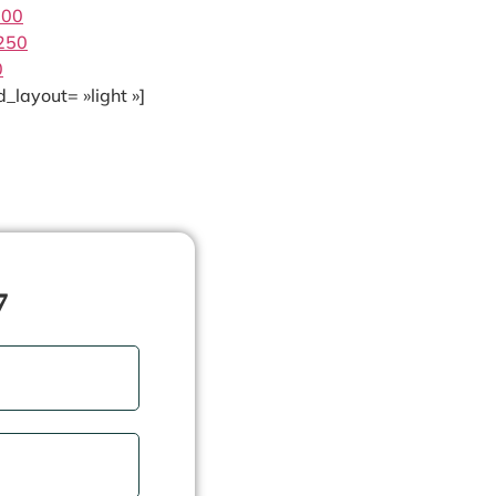
300
0250
0
_layout= »light »]
7