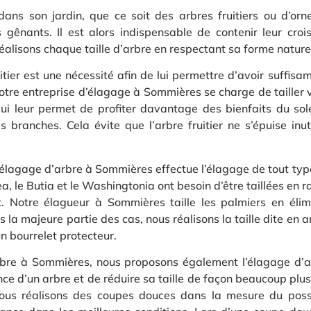
ans son jardin, que ce soit des arbres fruitiers ou d’orne
 gênants. Il est alors indispensable de contenir leur croi
alisons chaque taille d’arbre en respectant sa forme naturell
ruitier est une nécessité afin de lui permettre d’avoir suff
Notre entreprise d’élagage à Sommières se charge de tailler 
 qui leur permet de profiter davantage des bienfaits du sole
es branches. Cela évite que l’arbre fruitier ne s’épuise inu
’élagage d’arbre à Sommières effectue l’élagage de tout typ
ea, le Butia et le Washingtonia ont besoin d’être taillées en 
t. Notre élagueur à Sommières taille les palmiers en élim
ns la majeure partie des cas, nous réalisons la taille dite en
n bourrelet protecteur.
arbre à Sommières, nous proposons également l’élagage d’a
nce d’un arbre et de réduire sa taille de façon beaucoup plu
 nous réalisons des coupes douces dans la mesure du poss