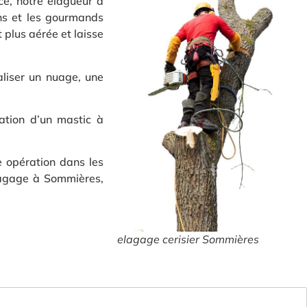
ce, notre élagueur à
ons et les gourmands
 plus aérée et laisse
aliser un nuage, une
cation d’un mastic à
e opération dans les
élagage à Sommières,
elagage cerisier Sommières