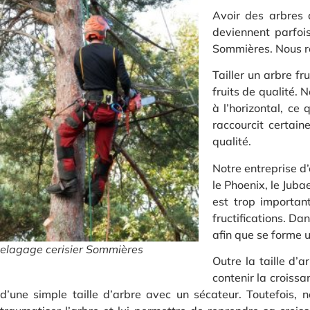
Avoir des arbres d
deviennent parfois
Sommières. Nous ré
Tailler un arbre f
fruits de qualité. 
à l’horizontal, ce
raccourcit certain
qualité.
Notre entreprise d
le Phoenix, le Juba
est trop importan
fructifications. Da
afin que se forme u
elagage cerisier Sommières
Outre la taille d’
contenir la croissa
d’une simple taille d’arbre avec un sécateur. Toutefois,