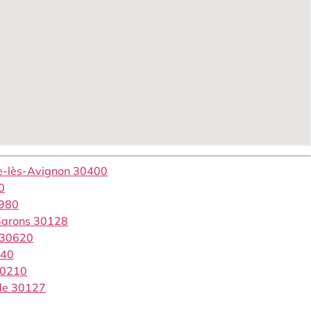
ve-lès-Avignon 30400
0
0980
 Garons 30128
 30620
340
30210
rde 30127