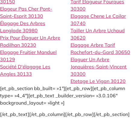
30150
Tarif Élagueur Fourques
Elageur Pas Cher Pont-
30300
Saint-Esprit 30130
Elagage Chene Le Cailar
Élagage Des Arbres
30740
Langlade 30980
Tailler Un Arbre Uchaud
Prix Pour Élaguer Un Arbre
30620
Rodilhan 30230
Elagage Arbre Tarif
Elagage Fruitier Manduel
Rochefort-du-Gard 30650
30129
Elaguer Un Arbre
Société D'élagage Les
Jonquières-Saint-Vincent
Angles 30133
30300
Etetage Le Vigan 30120
[et_pb_section bb_built= »1″][et_pb_row][et_pb_column
type= »4_4″][et_pb_text _builder_version= »3.0.106″
background_layout= »light »]
[/et_pb_text][/et_pb_column][/et_pb_row][/et_pb_section]