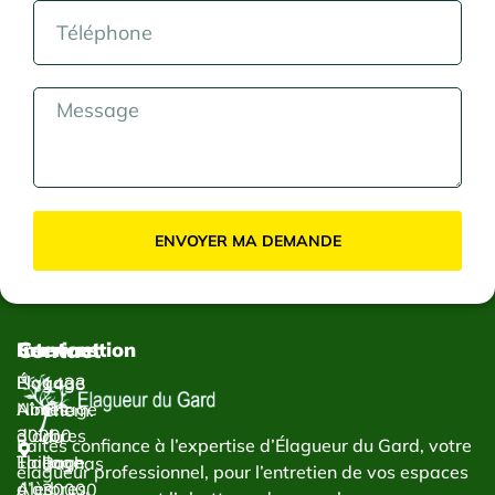
ENVOYER MA DEMANDE
Contact
Services
Intervention
Élagage
Élagage
1433
Abattage
Nîmes
Chem.
d’arbres
30000
du
Faites confiance à l’expertise d’Élagueur du Gard, votre
Taillage
Élagage
Bachas
élagueur professionnel, pour l’entretien de vos espaces
d’arbres
Alès
30000