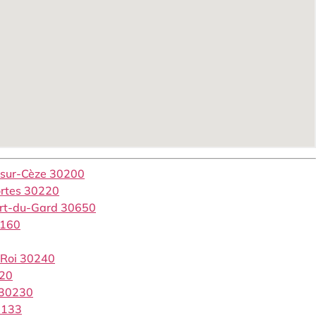
-sur-Cèze 30200
ortes 30220
ort-du-Gard 30650
0160
-Roi 30240
120
 30230
0133