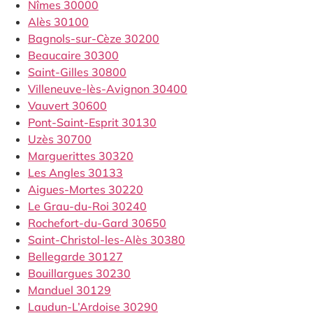
Nîmes 30000
Alès 30100
Bagnols-sur-Cèze 30200
Beaucaire 30300
Saint-Gilles 30800
Villeneuve-lès-Avignon 30400
Vauvert 30600
Pont-Saint-Esprit 30130
Uzès 30700
Marguerittes 30320
Les Angles 30133
Aigues-Mortes 30220
Le Grau-du-Roi 30240
Rochefort-du-Gard 30650
Saint-Christol-les-Alès 30380
Bellegarde 30127
Bouillargues 30230
Manduel 30129
Laudun-L’Ardoise 30290