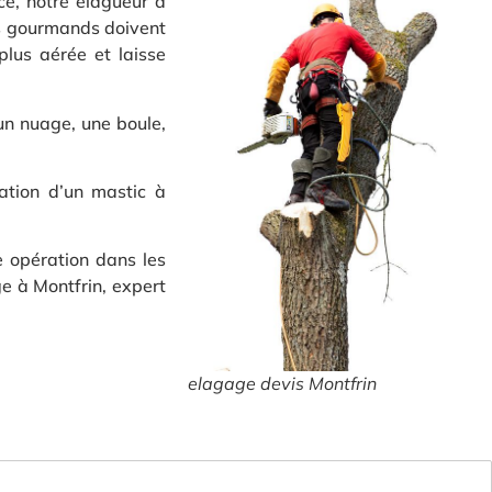
ce, notre élagueur à
les gourmands doivent
plus aérée et laisse
 un nuage, une boule,
cation d’un mastic à
e opération dans les
ge à Montfrin, expert
elagage devis Montfrin