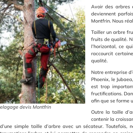
Avoir des arbres d
deviennent parfois
Montfrin. Nous réal
Tailler un arbre f
fruits de qualité. 
l’horizontal, ce q
raccourcit certain
qualité.
Notre entreprise d
Phoenix, le Jubaea,
est trop importan
fructifications. Da
afin que se forme u
elagage devis Montfrin
Outre la taille d
contenir la croissa
d’une simple taille d’arbre avec un sécateur. Toutefois,