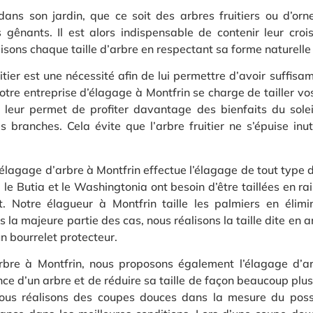
ans son jardin, que ce soit des arbres fruitiers ou d’orne
 gênants. Il est alors indispensable de contenir leur croi
isons chaque taille d’arbre en respectant sa forme naturelle 
ruitier est une nécessité afin de lui permettre d’avoir suff
Notre entreprise d’élagage à Montfrin se charge de tailler vo
ui leur permet de profiter davantage des bienfaits du solei
es branches. Cela évite que l’arbre fruitier ne s’épuise inu
’élagage d’arbre à Montfrin effectue l’élagage de tout type 
 le Butia et le Washingtonia ont besoin d’être taillées en r
t. Notre élagueur à Montfrin taille les palmiers en élimi
ns la majeure partie des cas, nous réalisons la taille dite en
n bourrelet protecteur.
’arbre à Montfrin, nous proposons également l’élagage d’a
nce d’un arbre et de réduire sa taille de façon beaucoup plu
 nous réalisons des coupes douces dans la mesure du poss