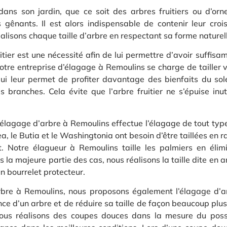
ans son jardin, que ce soit des arbres fruitiers ou d’orne
 gênants. Il est alors indispensable de contenir leur croi
lisons chaque taille d’arbre en respectant sa forme naturelle
ruitier est une nécessité afin de lui permettre d’avoir suff
Notre entreprise d’élagage à Remoulins se charge de tailler 
 qui leur permet de profiter davantage des bienfaits du sole
es branches. Cela évite que l’arbre fruitier ne s’épuise inu
’élagage d’arbre à Remoulins effectue l’élagage de tout typ
ea, le Butia et le Washingtonia ont besoin d’être taillées en 
t. Notre élagueur à Remoulins taille les palmiers en élim
ns la majeure partie des cas, nous réalisons la taille dite en
n bourrelet protecteur.
arbre à Remoulins, nous proposons également l’élagage d’a
nce d’un arbre et de réduire sa taille de façon beaucoup plu
 nous réalisons des coupes douces dans la mesure du poss