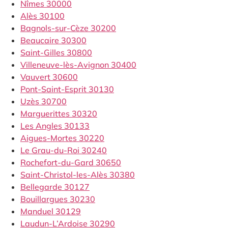
Nîmes 30000
Alès 30100
Bagnols-sur-Cèze 30200
Beaucaire 30300
Saint-Gilles 30800
Villeneuve-lès-Avignon 30400
Vauvert 30600
Pont-Saint-Esprit 30130
Uzès 30700
Marguerittes 30320
Les Angles 30133
Aigues-Mortes 30220
Le Grau-du-Roi 30240
Rochefort-du-Gard 30650
Saint-Christol-les-Alès 30380
Bellegarde 30127
Bouillargues 30230
Manduel 30129
Laudun-L’Ardoise 30290