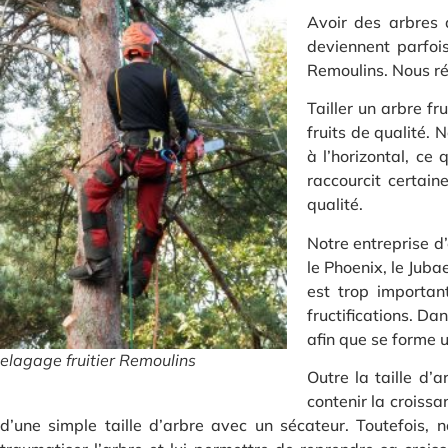
Avoir des arbres d
deviennent parfois
Remoulins. Nous réa
Tailler un arbre f
fruits de qualité. 
à l’horizontal, ce
raccourcit certain
qualité.
Notre entreprise d
le Phoenix, le Juba
est trop importan
fructifications. Da
afin que se forme u
elagage fruitier Remoulins
Outre la taille d’
contenir la croissa
d’une simple taille d’arbre avec un sécateur. Toutefois,