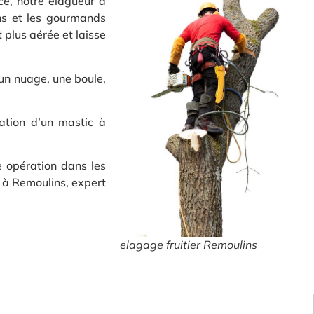
ce, notre élagueur à
ons et les gourmands
 plus aérée et laisse
 un nuage, une boule,
cation d’un mastic à
e opération dans les
e à Remoulins, expert
elagage fruitier Remoulins