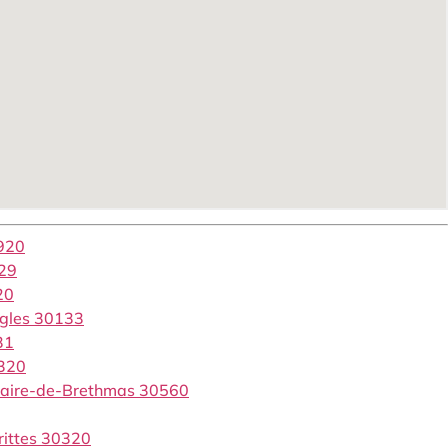
0920
29
20
ngles 30133
31
0320
laire-de-Brethmas 30560
rittes 30320