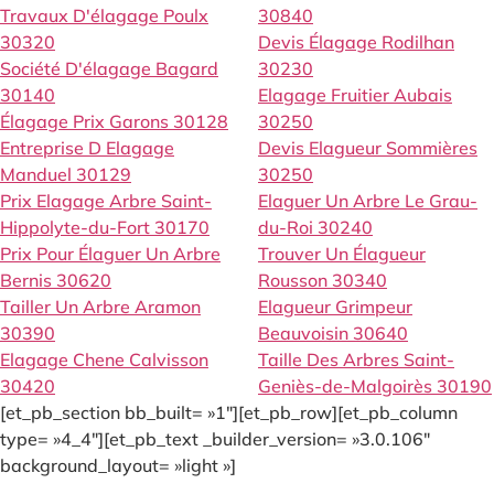
Travaux D'élagage Poulx
30840
30320
Devis Élagage Rodilhan
Société D'élagage Bagard
30230
30140
Elagage Fruitier Aubais
Élagage Prix Garons 30128
30250
Entreprise D Elagage
Devis Elagueur Sommières
Manduel 30129
30250
Prix Elagage Arbre Saint-
Elaguer Un Arbre Le Grau-
Hippolyte-du-Fort 30170
du-Roi 30240
Prix Pour Élaguer Un Arbre
Trouver Un Élagueur
Bernis 30620
Rousson 30340
Tailler Un Arbre Aramon
Elagueur Grimpeur
30390
Beauvoisin 30640
Elagage Chene Calvisson
Taille Des Arbres Saint-
30420
Geniès-de-Malgoirès 30190
[et_pb_section bb_built= »1″][et_pb_row][et_pb_column
type= »4_4″][et_pb_text _builder_version= »3.0.106″
background_layout= »light »]