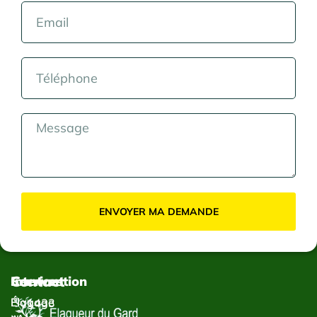
ENVOYER MA DEMANDE
Contact
Services
Intervention
Élagage
Élagage
1433