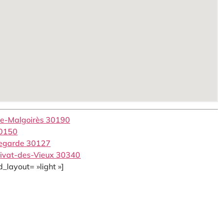
-de-Malgoirès 30190
30150
llegarde 30127
Privat-des-Vieux 30340
_layout= »light »]