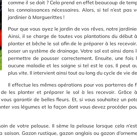
comme il se doit ? Cela prend en effet beaucoup de temps
les connaissances nécessaires. Alors, si tel n’est pas 
jardinier à Marguerittes !
Pour que vous ayez le jardin de vos rêves, notre jardini
Ainsi, il se charge de toutes vos plantations du début à
planter et bêche le sol afin de le préparer à les recevoir.
poser un système de drainage. Votre sol est ainsi dans le
permettre de pousser correctement. Ensuite, une fois le
aucune maladie et les soigne si tel est le cas. Il peut 
plus vite. Il intervient ainsi tout au long du cycle de vi
Il effectue les mêmes opérations pour vos parterres de f
 de les planter et préparer le sol à les recevoir. Grâce 
vous garantir de belles fleurs. Et, si vous souhaitez un pot
anter vos légumes et la façon dont vous devez procéder pou
in de votre pelouse. Il sème la pelouse lorsque cela n’es
 la saison. Gazon rustique, gazon anglais ou gazon d’ornemen