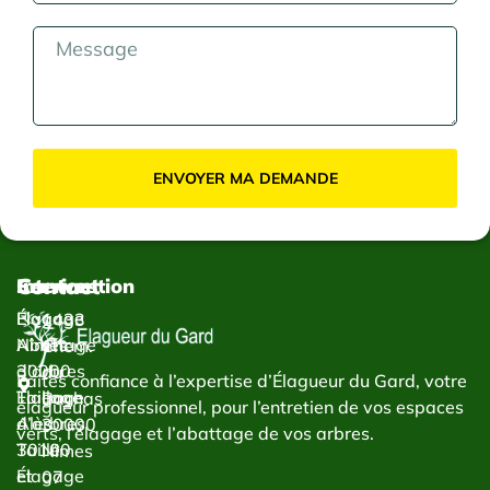
ENVOYER MA DEMANDE
Contact
Services
Intervention
Élagage
Élagage
1433
Abattage
Nîmes
Chem.
d’arbres
30000
du
Faites confiance à l’expertise d’Élagueur du Gard, votre
Taillage
Élagage
Bachas
élagueur professionnel, pour l’entretien de vos espaces
d’arbres
Alès
30000
verts, l’élagage et l’abattage de vos arbres.
Taille
30100
Nîmes
et
Élagage
07