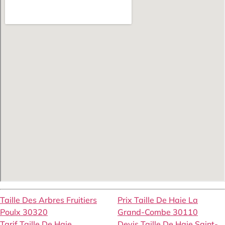
Taille Des Arbres Fruitiers
Prix Taille De Haie La
Poulx 30320
Grand-Combe 30110
Tarif Taille De Haie
Devis Taille De Haie Saint-