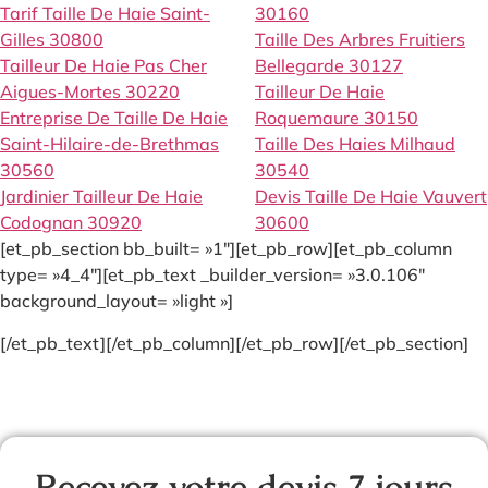
Tarif Taille De Haie Saint-
30160
Gilles 30800
Taille Des Arbres Fruitiers
Tailleur De Haie Pas Cher
Bellegarde 30127
Aigues-Mortes 30220
Tailleur De Haie
Entreprise De Taille De Haie
Roquemaure 30150
Saint-Hilaire-de-Brethmas
Taille Des Haies Milhaud
30560
30540
Jardinier Tailleur De Haie
Devis Taille De Haie Vauvert
Codognan 30920
30600
[et_pb_section bb_built= »1″][et_pb_row][et_pb_column
type= »4_4″][et_pb_text _builder_version= »3.0.106″
background_layout= »light »]
[/et_pb_text][/et_pb_column][/et_pb_row][/et_pb_section]
Recevez votre devis 7 jours