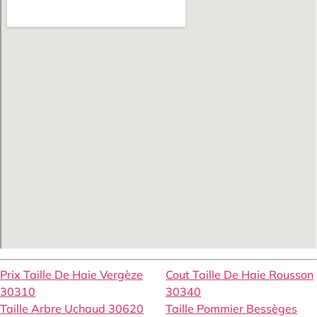
Prix Taille De Haie Vergèze
Cout Taille De Haie Rousson
30310
30340
Taille Arbre Uchaud 30620
Taille Pommier Bessèges