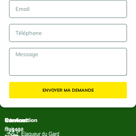
ENVOYER MA DEMANDE
Contact
Services
Intervention
Élagage
Élagage
1433