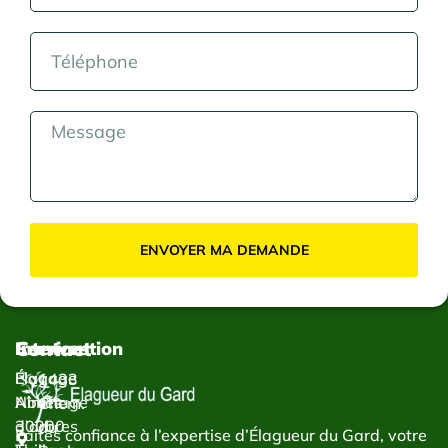
ENVOYER MA DEMANDE
Contact
Services
Intervention
Élagage
Élagage
1433
Abattage
Nîmes
Chem.
d’arbres
30000
du
Faites confiance à l’expertise d’Élagueur du Gard, votre