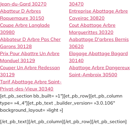
Jean-du-Gard 30270
30470
Abatteur D Arbres
Entreprise Abattage Arbre
Roquemaure 30150
Caveirac 30820
Coupe Arbre Langlade
Cout Abattage Arbre
30980
Marguerittes 30320
Abbateur D Arbre Pas Cher
Aabattage D'arbres Bernis
Garons 30128
30620
Prix Pour Abattre Un Arbre
Elagage Abattage Bagard
Manduel 30129
30140
Couper Un Arbre Redessan
Abattage Arbre Dangereux
30129
Saint-Ambroix 30500
Tarif Abattage Arbre Saint-
Privat-des-Vieux 30340
[et_pb_section bb_built= »1″][et_pb_row][et_pb_column
type= »4_4″][et_pb_text _builder_version= »3.0.106″
background_layout= »light »]
[/et_pb_text][/et_pb_column][/et_pb_row][/et_pb_section]