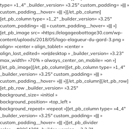
type= »1_4″ _builder_version= »3.25″ custom_padding= »||| »
custom_padding__hover= »||| »][/et_pb_column]
[et_pb_column type= »1_2″ _builder_version= »3.25″
custom_padding= »||| » custom_padding__hover= »||| »]
[et_pb_image src= »https://elagageabattage30.com/wp-
content/uploads/2018/05/logo-elagueur-du-gard-3.png »
align= »center » align_tablet= »center »
align_last_edited= »on|desktop » _builder_version= »3.23″
max_width= »70% » always_center_on_mobile= »on »]
[/et_pb_image][/et_pb_column][et_pb_column type= »1_4″
_builder_version= »3.25″ custom_padding= »||| »
custom_padding__hover= »||| »][/et_pb_column][/et_pb_row]
[et_pb_row _builder_version= »3.25″
background_size= »initial »
background_position= »top_left »
background_repeat= »repeat »][et_pb_column type= »4_4″
_builder_version= »3.25″ custom_padding= »||| »
custom_padding__hover= »||| »][et_pb_divider