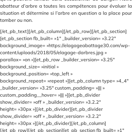
abatteur d’arbre a toutes les compétences pour évaluer la
situation et détermine si l’arbre en question a la place pour
tomber ou non.
[/et_pb_text][/et_pb_column][/et_pb_row][/et_pb_section]
[et_pb_section fb_built= »1″ _builder_version= »3.22″
background_image= »https://elagageabattage30.com/wp-
content/uploads/2018/05/elagage-darbres.jpg »
parallax= »on »][et_pb_row _builder_version= »3.25″
background_size= »initial »
background_position= »top_left »
background_repeat= »repeat »][et_pb_column type= »4_4″
_builder_version= »3.25″ custom_padding= »||| »
custom_padding__hover= »||| »][et_pb_divider
show_divider= »off » _builder_version= »3.2.2″
height= »30px »][/et_pb_divider][et_pb_divider
show_divider= »off » _builder_version= »3.2.2″
height= »30px »][/et_pb_divider][/et_pb_column]
[/et_pb_row][/et_pb_section][et_pb_section fb_built= »1″