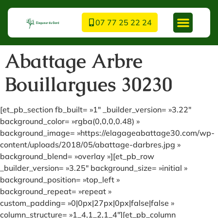
07 77 25 22 24
Abattage Arbre
Bouillargues 30230
[et_pb_section fb_built= »1″ _builder_version= »3.22″
background_color= »rgba(0,0,0,0.48) »
background_image= »https://elagageabattage30.com/wp-
content/uploads/2018/05/abattage-darbres.jpg »
background_blend= »overlay »][et_pb_row
_builder_version= »3.25″ background_size= »initial »
background_position= »top_left »
background_repeat= »repeat »
custom_padding= »0|0px|27px|0px|false|false »
column_structure= »1_4,1_2,1_4″][et_pb_column