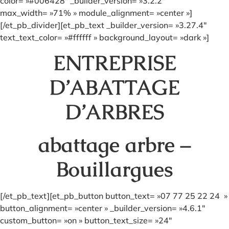
color= »#006428″ _builder_version= »3.2.2″
max_width= »71% » module_alignment= »center »]
[/et_pb_divider][et_pb_text _builder_version= »3.27.4″
text_text_color= »#ffffff » background_layout= »dark »]
ENTREPRISE
D’ABATTAGE
D’ARBRES
abattage arbre –
Bouillargues
[/et_pb_text][et_pb_button button_text= »07 77 25 22 24 »
button_alignment= »center » _builder_version= »4.6.1″
custom_button= »on » button_text_size= »24″