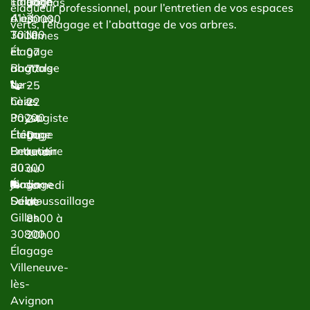
Taillage
Élagage
Bachas
élagueur professionnel, pour l’entretien de vos espaces
d’arbres
Alès
30000
verts, l’élagage et l’abattage de vos arbres.
Taille
30100
Nîmes
et
Élagage
07
abattage
Bagnols-
77
de
sur-
25
haies
Cèze
22
Paysagiste
30200
24
Étêtage
Élagage
Du
Entretien
Beaucaire
lundi
du
30300
au
jardin
Élagage
samedi
Débroussaillage
Saint-
de
Gilles
8h00 à
30800
20h00
Élagage
Villeneuve-
lès-
Avignon