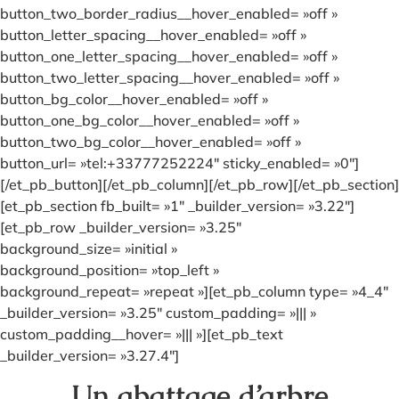
button_two_border_radius__hover_enabled= »off »
button_letter_spacing__hover_enabled= »off »
button_one_letter_spacing__hover_enabled= »off »
button_two_letter_spacing__hover_enabled= »off »
button_bg_color__hover_enabled= »off »
button_one_bg_color__hover_enabled= »off »
button_two_bg_color__hover_enabled= »off »
button_url= »tel:+33777252224″ sticky_enabled= »0″]
[/et_pb_button][/et_pb_column][/et_pb_row][/et_pb_section]
[et_pb_section fb_built= »1″ _builder_version= »3.22″]
[et_pb_row _builder_version= »3.25″
background_size= »initial »
background_position= »top_left »
background_repeat= »repeat »][et_pb_column type= »4_4″
_builder_version= »3.25″ custom_padding= »||| »
custom_padding__hover= »||| »][et_pb_text
_builder_version= »3.27.4″]
Un abattage d’arbre