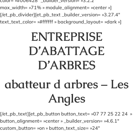
color= »#006428″ _builder_version= »3.2.2″
max_width= »71% » module_alignment= »center »]
[/et_pb_divider][et_pb_text _builder_version= »3.27.4″
text_text_color= »#ffffff » background_layout= »dark »]
ENTREPRISE
D’ABATTAGE
D’ARBRES
abatteur d arbres – Les
Angles
[/et_pb_text][et_pb_button button_text= »07 77 25 22 24 »
button_alignment= »center » _builder_version= »4.6.1″
custom_button= »on » button_text_size= »24″