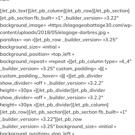
[/et_pb_text][/et_pb_column][/et_pb_row][/et_pb_section]
[et_pb_section fb_built= »1″ _builder_version= »3.22″
background_image= »https://elagageabattage30.com/wp-
content/uploads/2018/05/elagage-darbres.jpg »
parallax= »on »][et_pb_row _builder_version= »3.25″
background_size= »initial »
background_position= »top_left »
background_repeat= »repeat »][et_pb_column type= »4_4″
_builder_version= »3.25″ custom_padding= »||| »
custom_padding__hover= »||| »][et_pb_divider
show_divider= »off » _builder_version= »3.2.2″
height= »30px »][/et_pb_divider][et_pb_divider
show_divider= »off » _builder_version= »3.2.2″
height= »30px »][/et_pb_divider][/et_pb_column]
[/et_pb_row][/et_pb_section][et_pb_section fb_built= »1″
_builder_version= »3.22″][et_pb_row
_builder_version= »3.25″ background_size= »initial »
background_position= »top_left »