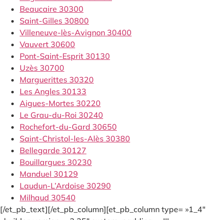
Beaucaire 30300
Saint-Gilles 30800
Villeneuve-lès-Avignon 30400
Vauvert 30600
Pont-Saint-Esprit 30130
Uzès 30700
Marguerittes 30320
Les Angles 30133
Aigues-Mortes 30220
Le Grau-du-Roi 30240
Rochefort-du-Gard 30650
Saint-Christol-les-Alès 30380
Bellegarde 30127
Bouillargues 30230
Manduel 30129
Laudun-L’Ardoise 30290
Milhaud 30540
[/et_pb_text][/et_pb_column][et_pb_column type= »1_4″