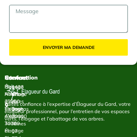
ENVOYER MA DEMANDE
Contact
Services
Intervention
Élagage
Élagage
1433
Abattage
Nîmes
Chem.
d’arbres
30000
du
Faites confiance à l’expertise d’Élagueur du Gard, votre
Taillage
Élagage
Bachas
élagueur professionnel, pour l’entretien de vos espaces
d’arbres
Alès
30000
verts, l’élagage et l’abattage de vos arbres.
Taille
30100
Nîmes
et
Élagage
07