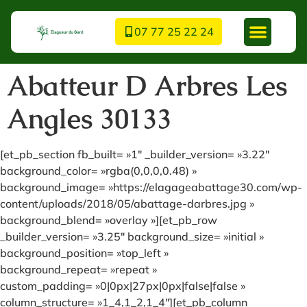
07 77 25 22 24
Abatteur D Arbres Les
Angles 30133
[et_pb_section fb_built= »1″ _builder_version= »3.22″
background_color= »rgba(0,0,0,0.48) »
background_image= »https://elagageabattage30.com/wp-
content/uploads/2018/05/abattage-darbres.jpg »
background_blend= »overlay »][et_pb_row
_builder_version= »3.25″ background_size= »initial »
background_position= »top_left »
background_repeat= »repeat »
custom_padding= »0|0px|27px|0px|false|false »
column_structure= »1_4,1_2,1_4″][et_pb_column