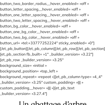
button_two_border_radius__hover_enabled= »off »
button_letter_spacing__hover_enabled= »off »
button_one_letter_spacing__hover_enabled= »off »
button_two_letter_spacing__hover_enabled= »off »
button_bg_color__hover_enabled= »off »
button_one_bg_color__hover_enabled= »off »
button_two_bg_color__hover_enabled= »off »
button_url= »tel:+33777252224″ sticky_enabled= »0″]
[/et_pb_button][/et_pb_column][/et_pb_row][/et_pb_section]
[et_pb_section fb_built= »1″ _builder_version= »3.22″]
[et_pb_row _builder_version= »3.25″
background_size= »initial »
background_position= »top_left »
background_repeat= »repeat »][et_pb_column type= »4_4″
_builder_version= »3.25″ custom_padding= »||| »
custom_padding__hover= »||| »][et_pb_text
_builder_version= »3.27.4″]
Un abattage d’arbre