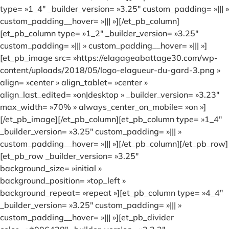
type= »1_4″ _builder_version= »3.25″ custom_padding= »||| »
custom_padding__hover= »||| »][/et_pb_column]
[et_pb_column type= »1_2″ _builder_version= »3.25″
custom_padding= »||| » custom_padding__hover= »||| »]
[et_pb_image src= »https://elagageabattage30.com/wp-
content/uploads/2018/05/logo-elagueur-du-gard-3.png »
align= »center » align_tablet= »center »
align_last_edited= »on|desktop » _builder_version= »3.23″
max_width= »70% » always_center_on_mobile= »on »]
[/et_pb_image][/et_pb_column][et_pb_column type= »1_4″
_builder_version= »3.25″ custom_padding= »||| »
custom_padding__hover= »||| »][/et_pb_column][/et_pb_row]
[et_pb_row _builder_version= »3.25″
background_size= »initial »
background_position= »top_left »
background_repeat= »repeat »][et_pb_column type= »4_4″
_builder_version= »3.25″ custom_padding= »||| »
custom_padding__hover= »||| »][et_pb_divider