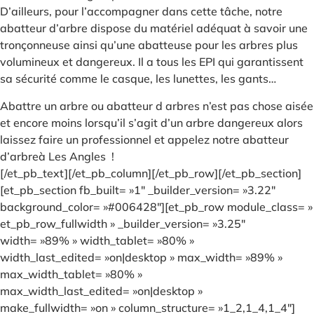
D’ailleurs, pour l’accompagner dans cette tâche, notre
abatteur d’arbre dispose du matériel adéquat à savoir une
tronçonneuse ainsi qu’une abatteuse pour les arbres plus
volumineux et dangereux. Il a tous les EPI qui garantissent
sa sécurité comme le casque, les lunettes, les gants…
Abattre un arbre ou abatteur d arbres n’est pas chose aisée
et encore moins lorsqu’il s’agit d’un arbre dangereux alors
laissez faire un professionnel et appelez notre abatteur
d’arbreà Les Angles !
[/et_pb_text][/et_pb_column][/et_pb_row][/et_pb_section]
[et_pb_section fb_built= »1″ _builder_version= »3.22″
background_color= »#006428″][et_pb_row module_class= »
et_pb_row_fullwidth » _builder_version= »3.25″
width= »89% » width_tablet= »80% »
width_last_edited= »on|desktop » max_width= »89% »
max_width_tablet= »80% »
max_width_last_edited= »on|desktop »
make_fullwidth= »on » column_structure= »1_2,1_4,1_4″]