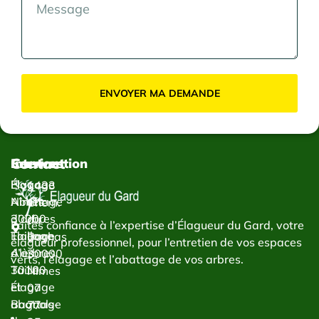
ENVOYER MA DEMANDE
Contact
Services
Intervention
Élagage
Élagage
1433
Abattage
Nîmes
Chem.
d’arbres
30000
du
Faites confiance à l’expertise d’Élagueur du Gard, votre
Taillage
Élagage
Bachas
élagueur professionnel, pour l’entretien de vos espaces
d’arbres
Alès
30000
verts, l’élagage et l’abattage de vos arbres.
Taille
30100
Nîmes
et
Élagage
07
abattage
Bagnols-
77