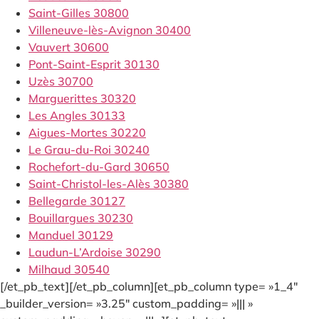
Saint-Gilles 30800
Villeneuve-lès-Avignon 30400
Vauvert 30600
Pont-Saint-Esprit 30130
Uzès 30700
Marguerittes 30320
Les Angles 30133
Aigues-Mortes 30220
Le Grau-du-Roi 30240
Rochefort-du-Gard 30650
Saint-Christol-les-Alès 30380
Bellegarde 30127
Bouillargues 30230
Manduel 30129
Laudun-L’Ardoise 30290
Milhaud 30540
[/et_pb_text][/et_pb_column][et_pb_column type= »1_4″
_builder_version= »3.25″ custom_padding= »||| »