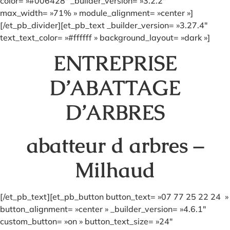
color= »#006428″ _builder_version= »3.2.2″
max_width= »71% » module_alignment= »center »]
[/et_pb_divider][et_pb_text _builder_version= »3.27.4″
text_text_color= »#ffffff » background_layout= »dark »]
ENTREPRISE
D’ABATTAGE
D’ARBRES
abatteur d arbres –
Milhaud
[/et_pb_text][et_pb_button button_text= »07 77 25 22 24 »
button_alignment= »center » _builder_version= »4.6.1″
custom_button= »on » button_text_size= »24″