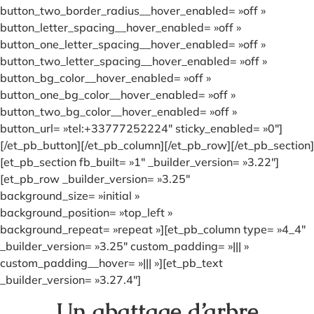
button_two_border_radius__hover_enabled= »off »
button_letter_spacing__hover_enabled= »off »
button_one_letter_spacing__hover_enabled= »off »
button_two_letter_spacing__hover_enabled= »off »
button_bg_color__hover_enabled= »off »
button_one_bg_color__hover_enabled= »off »
button_two_bg_color__hover_enabled= »off »
button_url= »tel:+33777252224″ sticky_enabled= »0″]
[/et_pb_button][/et_pb_column][/et_pb_row][/et_pb_section]
[et_pb_section fb_built= »1″ _builder_version= »3.22″]
[et_pb_row _builder_version= »3.25″
background_size= »initial »
background_position= »top_left »
background_repeat= »repeat »][et_pb_column type= »4_4″
_builder_version= »3.25″ custom_padding= »||| »
custom_padding__hover= »||| »][et_pb_text
_builder_version= »3.27.4″]
Un abattage d’arbre