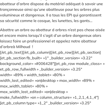
abatteur d’arbre dispose du matériel adéquat à savoir une
tronçonneuse ainsi qu’une abatteuse pour les arbres plus
volumineux et dangereux. Il a tous les EPI qui garantissent
sa sécurité comme le casque, les lunettes, les gants…
Abattre un arbre ou abatteur d arbres n’est pas chose aisée
et encore moins lorsqu’il s’agit d’un arbre dangereux alors
laissez faire un professionnel et appelez notre abatteur
d’arbreà Milhaud !
[/et_pb_text][/et_pb_column][/et_pb_row][/et_pb_section]
[et_pb_section fb_built= »1″ _builder_version= »3.22″
background_color= »#006428″][et_pb_row module_class= »
et_pb_row_fullwidth » _builder_version= »3.25″
width= »89% » width_tablet= »80% »
width_last_edited= »on|desktop » max_width= »89% »
max_width_tablet= »80% »
max_width_last_edited= »on|desktop »
make_fullwidth= »on » column_structure= »1_2,1_4,1_4″]
[et_pb_column type= »1_2″ _builder_version= »3.25″