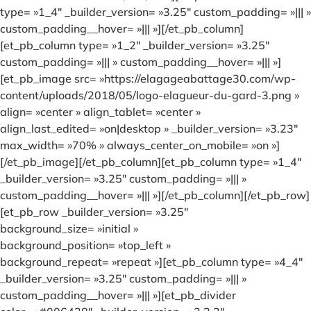
type= »1_4″ _builder_version= »3.25″ custom_padding= »||| »
custom_padding__hover= »||| »][/et_pb_column]
[et_pb_column type= »1_2″ _builder_version= »3.25″
custom_padding= »||| » custom_padding__hover= »||| »]
[et_pb_image src= »https://elagageabattage30.com/wp-
content/uploads/2018/05/logo-elagueur-du-gard-3.png »
align= »center » align_tablet= »center »
align_last_edited= »on|desktop » _builder_version= »3.23″
max_width= »70% » always_center_on_mobile= »on »]
[/et_pb_image][/et_pb_column][et_pb_column type= »1_4″
_builder_version= »3.25″ custom_padding= »||| »
custom_padding__hover= »||| »][/et_pb_column][/et_pb_row]
[et_pb_row _builder_version= »3.25″
background_size= »initial »
background_position= »top_left »
background_repeat= »repeat »][et_pb_column type= »4_4″
_builder_version= »3.25″ custom_padding= »||| »
custom_padding__hover= »||| »][et_pb_divider