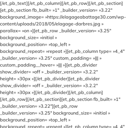
[/et_pb_text][/et_pb_column][/et_pb_row][/et_pb_section]
[et_pb_section fb_built= »1″ _builder_version= »3.22″
background_image= »https://elagageabattage30.com/wp-
content/uploads/2018/05/elagage-darbres.jpg »
parallax= »on »][et_pb_row _builder_version= »3.25″
background_size= »initial »
background_position= »top_left »
background_repeat= »repeat »][et_pb_column type= »4_4″
_builder_version= »3.25″ custom_padding= »||| »
custom_padding__hover= »||| »][et_pb_divider
show_divider= »off » _builder_version= »3.2.2″
height= »30px »][/et_pb_divider][et_pb_divider
show_divider= »off » _builder_version= »3.2.2″
height= »30px »][/et_pb_divider][/et_pb_column]
[/et_pb_row][/et_pb_section][et_pb_section fb_built= »1″
_builder_version= »3.22″][et_pb_row
_builder_version= »3.25″ background_size= »initial »
background_position= »top_left »
background_repeat= »repeat »][et_pb_column type= »4_4″