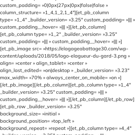
custom_padding= »0|0px|27px|0px|false|false »
column_structure= »1_4,1_2,1_4″][et_pb_column
type= »1_4″ _builder_version= »3.25″ custom_padding= »||| »
custom_padding__hover= »||| »][/et_pb_column]
[et_pb_column type= »1_2″ _builder_version= »3.25″
custom_padding= »||| » custom_padding__hover= »||| »]
[et_pb_image src= »https://elagageabattage30.com/wp-
content/uploads/2018/05/logo-elagueur-du-gard-3.png »
align= »center » align_tablet= »center »
align_last_edited= »on|desktop » _builder_version= »3.23″
max_width= »70% » always_center_on_mobile= »on »]
[/et_pb_image][/et_pb_column][et_pb_column type= »1_4″
_builder_version= »3.25″ custom_padding= »||| »
custom_padding__hover= »||| »][/et_pb_column][/et_pb_row]
[et_pb_row _builder_version= »3.25″
background_size= »initial »
background_position= »top_left »
background_repeat= »repeat »][et_pb_column type= »4_4″