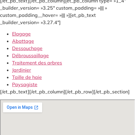
[/et_pb_text][/et_pb_column][et_pb_column type= »1_4″
_builder_version= »3.25″ custom_padding= »||| »
custom_padding__hover= »||| »][et_pb_text
_builder_version= »3.27.4″]
Elagage
Abattage
Dessouchage
Débroussaillage
Traitement des arbres
Jardinier
Taille de haie
Paysagiste
[/et_pb_text][/et_pb_column][/et_pb_row][/et_pb_section]