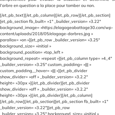
l’arbre en question a la place pour tomber ou non.
[/et_pb_text][/et_pb_column][/et_pb_row][/et_pb_section]
[et_pb_section fb_built= »1″ _builder_version= »3.22″
background_image= »https://elagageabattage30.com/wp-
content/uploads/2018/05/elagage-darbres.jpg »
parallax= »on »][et_pb_row _builder_version= »3.25″
background_size= »initial »
background_position= »top_left »
background_repeat= »repeat »][et_pb_column type= »4_4″
_builder_version= »3.25″ custom_padding= »||| »
custom_padding__hover= »||| »][et_pb_divider
show_divider= »off » _builder_version= »3.2.2″
height= »30px »][/et_pb_divider][et_pb_divider
show_divider= »off » _builder_version= »3.2.2″
height= »30px »][/et_pb_divider][/et_pb_column]
[/et_pb_row][/et_pb_section][et_pb_section fb_built= »1″
_builder_version= »3.22″][et_pb_row
_builder_version= »3.25″ background_size= »initial »