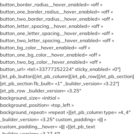
button_border_radius__hover_enabled= »off »
button_one_border_radius__hover_enabled= »off »
button_two_border_radius__hover_enabled= »off »
button_letter_spacing__hover_enabled= »off »
button_one_letter_spacing__hover_enabled= »off »
button_two_letter_spacing__hover_enabled= »off »
button_bg_color__hover_enabled= »off »
button_one_bg_color__hover_enabled= »off »
button_two_bg_color__hover_enabled= »off »
button_url= »tel:+33777252224″ sticky_enabled= »0″]
[/et_pb_button][/et_pb_column][/et_pb_row][/et_pb_section]
[et_pb_section fb_built= »1″ _builder_version= »3.22″]
[et_pb_row _builder_version= »3.25″
background_size= »initial »
background_position= »top_left »
background_repeat= »repeat »][et_pb_column type= »4_4″
_builder_version= »3.25″ custom_padding= »||| »
custom_padding__hover= »||| »][et_pb_text
_builder_version= »3.27.4″]