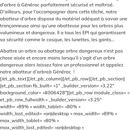
d’arbre à Générac parfaitement sécurisé et maîtrisé.
D’ailleurs, pour l’accompagner dans cette tâche, notre
abatteur d’arbre dispose du matériel adéquat à savoir une
tronçonneuse ainsi qu’une abatteuse pour les arbres plus
volumineux et dangereux. Il a tous les EPI qui garantissent
sa sécurité comme le casque, les lunettes, les gants…
Abattre un arbre ou abattage arbre dangereux n’est pas
chose aisée et encore moins lorsqu’il s’agit d’un arbre
dangereux alors laissez faire un professionnel et appelez
notre abatteur d’arbreà Générac !
[/et_pb_text][/et_pb_column][/et_pb_row][/et_pb_section]
[et_pb_section fb_built= »1″ _builder_version= »3.22″
background_color= »#006428″][et_pb_row module_class= »
et_pb_row_fullwidth » _builder_version= »3.25″
width= »89% » width_tablet= »80% »
width_last_edited= »on|desktop » max_width= »89% »
max_width_tablet= »80% »
max_width_last_edited= »on|desktop »