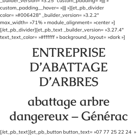
_builder_version= »3.25″ custom_padding= »||| »
custom_padding__hover= »||| »][et_pb_divider
color= »#006428″ _builder_version= »3.2.2″
max_width= »71% » module_alignment= »center »]
[/et_pb_divider][et_pb_text _builder_version= »3.27.4″
text_text_color= »#ffffff » background_layout= »dark »]
ENTREPRISE
D’ABATTAGE
D’ARBRES
abattage arbre
dangereux – Générac
[/et_pb_text][et_pb_button button_text= »07 77 25 22 24 »