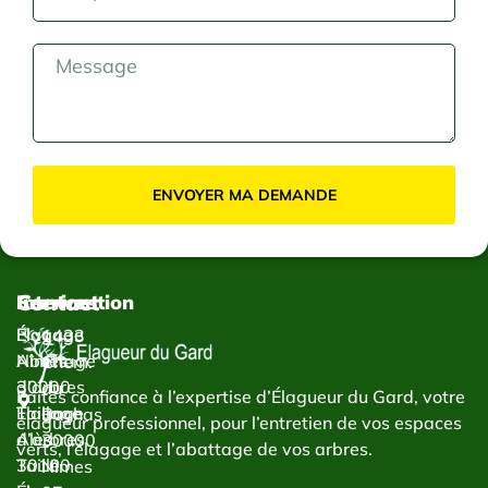
ENVOYER MA DEMANDE
Contact
Services
Intervention
Élagage
Élagage
1433
Abattage
Nîmes
Chem.
d’arbres
30000
du
Faites confiance à l’expertise d’Élagueur du Gard, votre
Taillage
Élagage
Bachas
élagueur professionnel, pour l’entretien de vos espaces
d’arbres
Alès
30000
verts, l’élagage et l’abattage de vos arbres.
Taille
30100
Nîmes