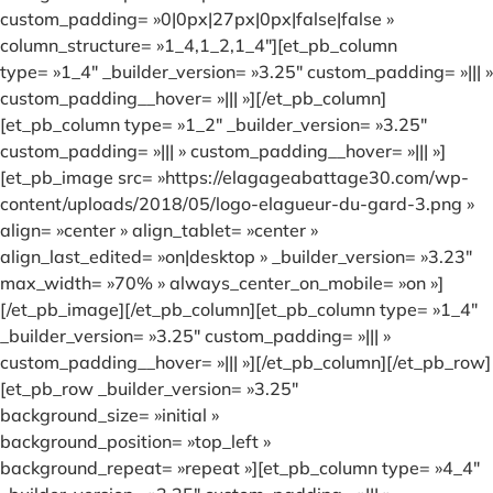
custom_padding= »0|0px|27px|0px|false|false »
column_structure= »1_4,1_2,1_4″][et_pb_column
type= »1_4″ _builder_version= »3.25″ custom_padding= »||| »
custom_padding__hover= »||| »][/et_pb_column]
[et_pb_column type= »1_2″ _builder_version= »3.25″
custom_padding= »||| » custom_padding__hover= »||| »]
[et_pb_image src= »https://elagageabattage30.com/wp-
content/uploads/2018/05/logo-elagueur-du-gard-3.png »
align= »center » align_tablet= »center »
align_last_edited= »on|desktop » _builder_version= »3.23″
max_width= »70% » always_center_on_mobile= »on »]
[/et_pb_image][/et_pb_column][et_pb_column type= »1_4″
_builder_version= »3.25″ custom_padding= »||| »
custom_padding__hover= »||| »][/et_pb_column][/et_pb_row]
[et_pb_row _builder_version= »3.25″
background_size= »initial »
background_position= »top_left »
background_repeat= »repeat »][et_pb_column type= »4_4″