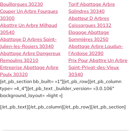
Bouillargues 30230
Tarif Abattage Arbre
Couper Un Arbre Fourques
Salindres 30340
30300
Abatteur D Arbres
Abattre Un Arbre Milhaud
Caissargues 30132
30540
Elagage Abattage
Abattage D Arbres Saint-
Sommières 30250
Julien-les-Rosiers 30340
Abattage Arbre Laudun-
Abattage Arbre Dangereux
l'Ardoise 30290
Remoulins 30210
Prix Pour Abattre Un Arbre
Entreprise Abattage Arbre
Saint-Privat-des-Vieux
Poulx 30320
30340
[et_pb_section bb_built= »1″][et_pb_row][et_pb_column
type= »4_4″][et_pb_text _builder_version= »3.0.106″
background_layout= »light »]
[/et_pb_text][/et_pb_column][/et_pb_row][/et_pb_section]