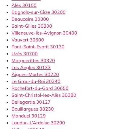
Alès 30100
Bagnols-sur-Cèze 30200
Beaucaire 30300
Saint-Gilles 30800
Villeneuve-lès-Avignon 30400
Vauvert 30600
Pont-Saint-Esprit 30130
Uzès 30700
Marguerittes 30320
Les Angles 30133
Aigues-Mortes 30220
Le Grau-du-Roi 30240
Rochefort-du-Gard 30650
Saint-Christol-les-Alès 30380
Bellegarde 30127
Bouillargues 30230
Manduel 30129
Laudun-L’Ardoise 30290