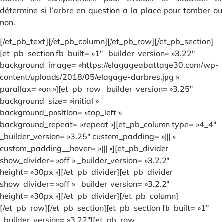
détermine si l’arbre en question a la place pour tomber ou
non.
[/et_pb_text][/et_pb_column][/et_pb_row][/et_pb_section]
[et_pb_section fb_built= »1″ _builder_version= »3.22″
background_image= »https://elagageabattage30.com/wp-
content/uploads/2018/05/elagage-darbres.jpg »
parallax= »on »][et_pb_row _builder_version= »3.25″
background_size= »initial »
background_position= »top_left »
background_repeat= »repeat »][et_pb_column type= »4_4″
_builder_version= »3.25″ custom_padding= »||| »
custom_padding__hover= »||| »][et_pb_divider
show_divider= »off » _builder_version= »3.2.2″
height= »30px »][/et_pb_divider][et_pb_divider
show_divider= »off » _builder_version= »3.2.2″
height= »30px »][/et_pb_divider][/et_pb_column]
[/et_pb_row][/et_pb_section][et_pb_section fb_built= »1″
_builder_version= »3.22″][et_pb_row