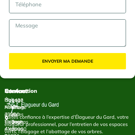
ENVOYER MA DEMANDE
Contact
Services
Intervention
Élagage
Élagage
1433
Abattage
Nîmes
Chem.
d’arbres
30000
du
Faites confiance à l’expertise d’Élagueur du Gard, votre
Taillage
Élagage
Bachas
élagueur professionnel, pour l’entretien de vos espaces
d’arbres
Alès
30000
verts, l’élagage et l’abattage de vos arbres.