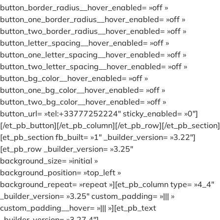
button_border_radius__hover_enabled= »off »
button_one_border_radius__hover_enabled= »off »
button_two_border_radius__hover_enabled= »off »
button_letter_spacing__hover_enabled= »off »
button_one_letter_spacing__hover_enabled= »off »
button_two_letter_spacing__hover_enabled= »off »
button_bg_color__hover_enabled= »off »
button_one_bg_color__hover_enabled= »off »
button_two_bg_color__hover_enabled= »off »
button_url= »tel:+33777252224″ sticky_enabled= »0″]
[/et_pb_button][/et_pb_column][/et_pb_row][/et_pb_section]
[et_pb_section fb_built= »1″ _builder_version= »3.22″]
[et_pb_row _builder_version= »3.25″
background_size= »initial »
background_position= »top_left »
background_repeat= »repeat »][et_pb_column type= »4_4″
_builder_version= »3.25″ custom_padding= »||| »
custom_padding__hover= »||| »][et_pb_text
_builder_version= »3.27.4″]