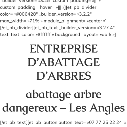
_builder_version= »3.25″ custom_padding= »||| »
custom_padding__hover= »||| »][et_pb_divider
color= »#006428″ _builder_version= »3.2.2″
max_width= »71% » module_alignment= »center »]
[/et_pb_divider][et_pb_text _builder_version= »3.27.4″
text_text_color= »#ffffff » background_layout= »dark »]
ENTREPRISE
D’ABATTAGE
D’ARBRES
abattage arbre
dangereux – Les Angles
[/et_pb_text][et_pb_button button_text= »07 77 25 22 24 »