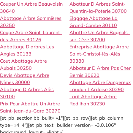
Couper Un Arbre Beauvoisin
Abatteur D Arbres Saint-
30640
Quentin-la-Poterie 30700
Abattage Arbre Sommières
Elagage Abattage La
30250
Grand-Combe 30110
Coupe Arbre Saint-Laurent-
Abattre Un Arbre Bagnols-
des-Arbres 30126
sur-Cèze 30200
Aabattage D'arbres Les
Entreprise Abattage Arbre
Angles 30133
Saint-Christol-lès-Alès
Cout Abattage Arbre
30380
Aubais 30250
Abbateur D Arbre Pas Cher
Devis Abattage Arbre
Bernis 30620
Nîmes 30000
Abattage Arbre Dangereux
Abattage D Arbres Alès
Laudun-l'Ardoise 30290
30100
Tarif Abattage Arbre
Prix Pour Abattre Un Arbre
Rodilhan 30230
Saint-Jean-du-Gard 30270
[et_pb_section bb_built= »1″][et_pb_row][et_pb_column
type= »4_4″][et_pb_text _builder_version= »3.0.106″
background_layout= »light »]