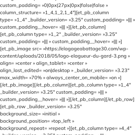
custom_padding= »0|0px|27px|0px|false|false »
column_structure= »1_4,1_2,1_4″][et_pb_column
type= »1_4″ _builder_version= »3.25″ custom_padding= »||| »
custom_padding__hover= »||| »][/et_pb_column]
[et_pb_column type= »1_2″ _builder_version= »3.25″
custom_padding= »||| » custom_padding__hover= »||| »]
[et_pb_image src= »https://elagageabattage30.com/wp-
content/uploads/2018/05/logo-elagueur-du-gard-3.png »
align= »center » align_tablet= »center »
align_last_edited= »on|desktop » _builder_version= »3.23″
max_width= »70% » always_center_on_mobile= »on »]
[/et_pb_image][/et_pb_column][et_pb_column type= »1_4″
_builder_version= »3.25″ custom_padding= »||| »
custom_padding__hover= »||| »][/et_pb_column][/et_pb_row]
[et_pb_row _builder_version= »3.25″
background_size= »initial »
background_position= »top_left »
background_repeat= »repeat »][et_pb_column type= »4_4″