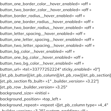
button_one_border_color__hover_enabled= »off »
button_two_border_color__hover_enabled= »off »
button_border_radius__hover_enabled= »off »
button_one_border_radius__hover_enabled= »off »
button_two_border_radius__hover_enabled= »off »
button_letter_spacing__hover_enabled= »off »
button_one_letter_spacing__hover_enabled= »off »
button_two_letter_spacing__hover_enabled= »off »
button_bg_color__hover_enabled= »off »
button_one_bg_color__hover_enabled= »off »
button_two_bg_color__hover_enabled= »off »
button_url= »tel:+33777252224″ sticky_enabled= »0″]
[/et_pb_button][/et_pb_column][/et_pb_row][/et_pb_section]
[et_pb_section fb_built= »1″ _builder_version= »3.22″]
[et_pb_row _builder_version= »3.25″
background_size= »initial »
background_position= »top_left »
background_repeat= »repeat »][et_pb_column type= »4_4″
_builder_version= »3.25″ custom_padding= »||| »