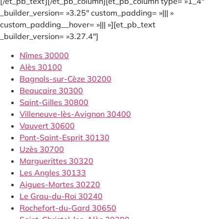
[/et_pb_text][/et_pb_column][et_pb_column type= »1_4″
_builder_version= »3.25″ custom_padding= »||| »
custom_padding__hover= »||| »][et_pb_text
_builder_version= »3.27.4″]
Nîmes 30000
Alès 30100
Bagnols-sur-Cèze 30200
Beaucaire 30300
Saint-Gilles 30800
Villeneuve-lès-Avignon 30400
Vauvert 30600
Pont-Saint-Esprit 30130
Uzès 30700
Marguerittes 30320
Les Angles 30133
Aigues-Mortes 30220
Le Grau-du-Roi 30240
Rochefort-du-Gard 30650