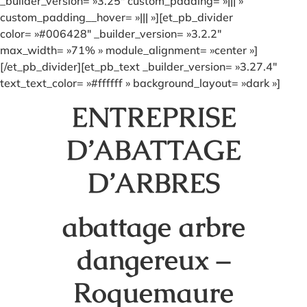
_builder_version= »3.25″ custom_padding= »||| »
custom_padding__hover= »||| »][et_pb_divider
color= »#006428″ _builder_version= »3.2.2″
max_width= »71% » module_alignment= »center »]
[/et_pb_divider][et_pb_text _builder_version= »3.27.4″
text_text_color= »#ffffff » background_layout= »dark »]
ENTREPRISE
D’ABATTAGE
D’ARBRES
abattage arbre
dangereux –
Roquemaure