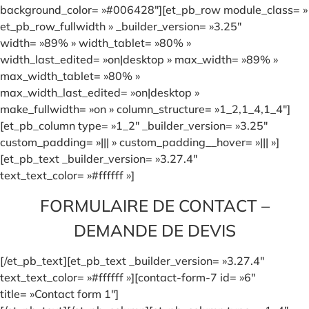
background_color= »#006428″][et_pb_row module_class= »
et_pb_row_fullwidth » _builder_version= »3.25″
width= »89% » width_tablet= »80% »
width_last_edited= »on|desktop » max_width= »89% »
max_width_tablet= »80% »
max_width_last_edited= »on|desktop »
make_fullwidth= »on » column_structure= »1_2,1_4,1_4″]
[et_pb_column type= »1_2″ _builder_version= »3.25″
custom_padding= »||| » custom_padding__hover= »||| »]
[et_pb_text _builder_version= »3.27.4″
text_text_color= »#ffffff »]
FORMULAIRE DE CONTACT –
DEMANDE DE DEVIS
[/et_pb_text][et_pb_text _builder_version= »3.27.4″
text_text_color= »#ffffff »][contact-form-7 id= »6″
title= »Contact form 1″]