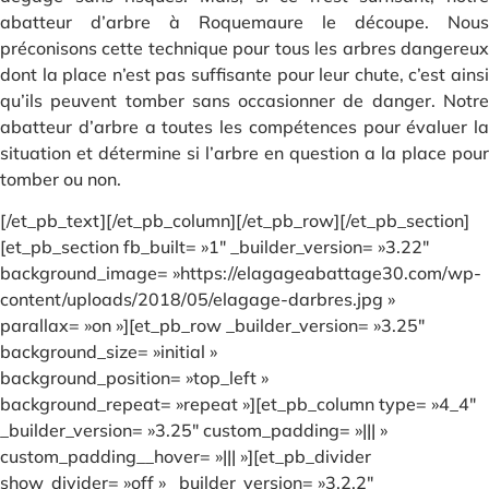
abatteur d’arbre à Roquemaure le découpe. Nous
préconisons cette technique pour tous les arbres dangereux
dont la place n’est pas suffisante pour leur chute, c’est ainsi
qu’ils peuvent tomber sans occasionner de danger. Notre
abatteur d’arbre a toutes les compétences pour évaluer la
situation et détermine si l’arbre en question a la place pour
tomber ou non.
[/et_pb_text][/et_pb_column][/et_pb_row][/et_pb_section]
[et_pb_section fb_built= »1″ _builder_version= »3.22″
background_image= »https://elagageabattage30.com/wp-
content/uploads/2018/05/elagage-darbres.jpg »
parallax= »on »][et_pb_row _builder_version= »3.25″
background_size= »initial »
background_position= »top_left »
background_repeat= »repeat »][et_pb_column type= »4_4″
_builder_version= »3.25″ custom_padding= »||| »
custom_padding__hover= »||| »][et_pb_divider
show_divider= »off » _builder_version= »3.2.2″