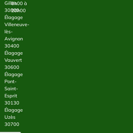
Gilles
8h00 à
30800
20h00
Élagage
Villeneuve-
lès-
Avignon
30400
Élagage
Vauvert
30600
Élagage
Pont-
Saint-
Esprit
30130
Élagage
Uzès
30700