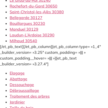
Le Grau-du-Roi 30240
Rochefort-du-Gard 30650
Saint-Christol-les-Alès 30380
Bellegarde 30127
Bouillargues 30230
Manduel 30129
Laudun-L’Ardoise 30290
Milhaud 30540
[/et_pb_text][/et_pb_column][et_pb_column type= »1_4″
_builder_version= »3.25″ custom_padding= »||| »
custom_padding__hover= »||| »][et_pb_text
_builder_version= »3.27.4″]
Elagage
Abattage
Dessouchage
Débroussaillage
Traitement des arbres
Jardinier
Taille de haie