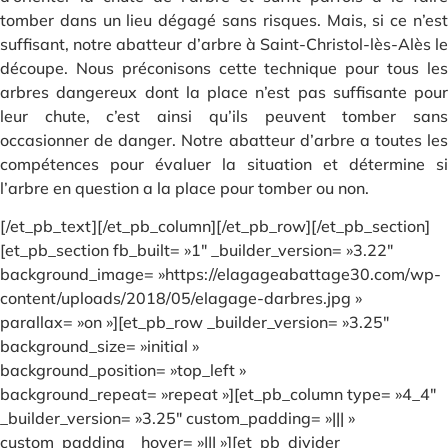
tomber dans un lieu dégagé sans risques. Mais, si ce n’est
suffisant, notre abatteur d’arbre à Saint-Christol-lès-Alès le
découpe. Nous préconisons cette technique pour tous les
arbres dangereux dont la place n’est pas suffisante pour
leur chute, c’est ainsi qu’ils peuvent tomber sans
occasionner de danger. Notre abatteur d’arbre a toutes les
compétences pour évaluer la situation et détermine si
l’arbre en question a la place pour tomber ou non.
[/et_pb_text][/et_pb_column][/et_pb_row][/et_pb_section]
[et_pb_section fb_built= »1″ _builder_version= »3.22″
background_image= »https://elagageabattage30.com/wp-
content/uploads/2018/05/elagage-darbres.jpg »
parallax= »on »][et_pb_row _builder_version= »3.25″
background_size= »initial »
background_position= »top_left »
background_repeat= »repeat »][et_pb_column type= »4_4″
_builder_version= »3.25″ custom_padding= »||| »
custom_padding__hover= »||| »][et_pb_divider