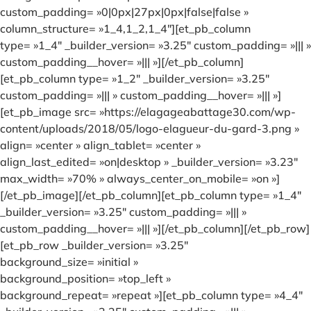
custom_padding= »0|0px|27px|0px|false|false »
column_structure= »1_4,1_2,1_4″][et_pb_column
type= »1_4″ _builder_version= »3.25″ custom_padding= »||| »
custom_padding__hover= »||| »][/et_pb_column]
[et_pb_column type= »1_2″ _builder_version= »3.25″
custom_padding= »||| » custom_padding__hover= »||| »]
[et_pb_image src= »https://elagageabattage30.com/wp-
content/uploads/2018/05/logo-elagueur-du-gard-3.png »
align= »center » align_tablet= »center »
align_last_edited= »on|desktop » _builder_version= »3.23″
max_width= »70% » always_center_on_mobile= »on »]
[/et_pb_image][/et_pb_column][et_pb_column type= »1_4″
_builder_version= »3.25″ custom_padding= »||| »
custom_padding__hover= »||| »][/et_pb_column][/et_pb_row]
[et_pb_row _builder_version= »3.25″
background_size= »initial »
background_position= »top_left »
background_repeat= »repeat »][et_pb_column type= »4_4″