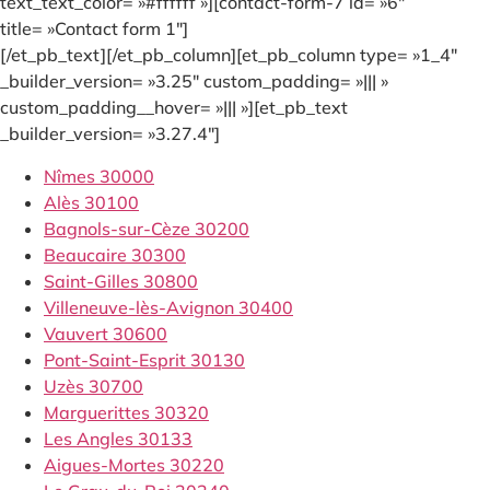
text_text_color= »#ffffff »][contact-form-7 id= »6″
title= »Contact form 1″]
[/et_pb_text][/et_pb_column][et_pb_column type= »1_4″
_builder_version= »3.25″ custom_padding= »||| »
custom_padding__hover= »||| »][et_pb_text
_builder_version= »3.27.4″]
Nîmes 30000
Alès 30100
Bagnols-sur-Cèze 30200
Beaucaire 30300
Saint-Gilles 30800
Villeneuve-lès-Avignon 30400
Vauvert 30600
Pont-Saint-Esprit 30130
Uzès 30700
Marguerittes 30320
Les Angles 30133
Aigues-Mortes 30220