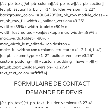
[/et_pb_text][/et_pb_column][/et_pb_row][/et_pb_section]
[et_pb_section fb_built= »1″ _builder_version= »3.22″
background_color= »#006428″][et_pb_row module_class= »
et_pb_row_fullwidth » _builder_version= »3.25″
width= »89% » width_tablet= »80% »
width_last_edited= »on|desktop » max_width= »89% »
max_width_tablet= »80% »
max_width_last_edited= »on|desktop »
make_fullwidth= »on » column_structure= »1_2,1_4,1_4″]
[et_pb_column type= »1_2″ _builder_version= »3.25″
custom_padding= »||| » custom_padding__hover= »||| »]
[et_pb_text _builder_version= »3.27.4″
text_text_color= »#ffffff »]
FORMULAIRE DE CONTACT –
DEMANDE DE DEVIS
[/et_pb_text][et_pb_text _builder_version= »3.27.4″