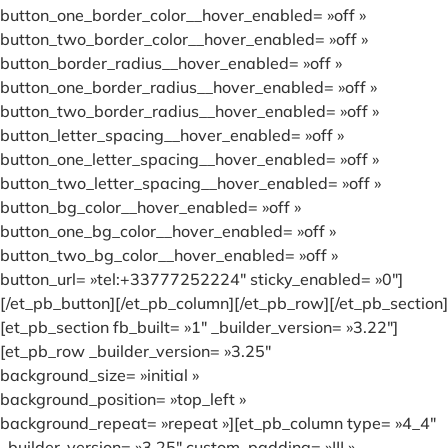
button_one_border_color__hover_enabled= »off »
button_two_border_color__hover_enabled= »off »
button_border_radius__hover_enabled= »off »
button_one_border_radius__hover_enabled= »off »
button_two_border_radius__hover_enabled= »off »
button_letter_spacing__hover_enabled= »off »
button_one_letter_spacing__hover_enabled= »off »
button_two_letter_spacing__hover_enabled= »off »
button_bg_color__hover_enabled= »off »
button_one_bg_color__hover_enabled= »off »
button_two_bg_color__hover_enabled= »off »
button_url= »tel:+33777252224″ sticky_enabled= »0″]
[/et_pb_button][/et_pb_column][/et_pb_row][/et_pb_section]
[et_pb_section fb_built= »1″ _builder_version= »3.22″]
[et_pb_row _builder_version= »3.25″
background_size= »initial »
background_position= »top_left »
background_repeat= »repeat »][et_pb_column type= »4_4″
_builder_version= »3.25″ custom_padding= »||| »