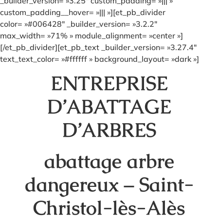
_builder_version= »3.25″ custom_padding= »||| »
custom_padding__hover= »||| »][et_pb_divider
color= »#006428″ _builder_version= »3.2.2″
max_width= »71% » module_alignment= »center »]
[/et_pb_divider][et_pb_text _builder_version= »3.27.4″
text_text_color= »#ffffff » background_layout= »dark »]
ENTREPRISE
D’ABATTAGE
D’ARBRES
abattage arbre
dangereux – Saint-
Christol-lès-Alès