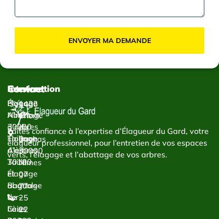
ENVOYER MA DEMANDE
Contact
Services
Intervention
Élagage
Élagage
1433
Abattage
Nîmes
Chem.
d’arbres
30000
du
Faites confiance à l’expertise d’Élagueur du Gard, votre
Taillage
Élagage
Bachas
élagueur professionnel, pour l’entretien de vos espaces
d’arbres
Alès
30000
verts, l’élagage et l’abattage de vos arbres.
Taille
30100
Nîmes
et
Élagage
07
abattage
Bagnols-
77
de
sur-
25
haies
Cèze
22