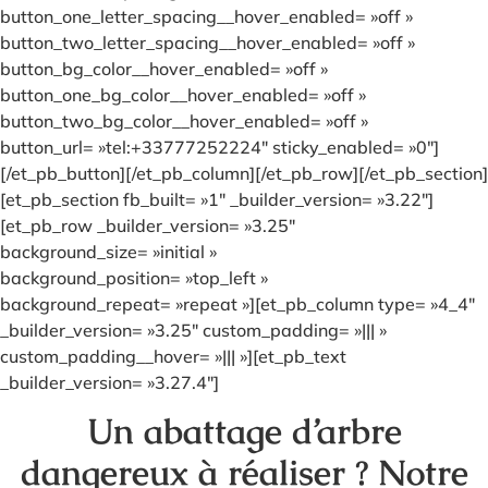
button_one_letter_spacing__hover_enabled= »off »
button_two_letter_spacing__hover_enabled= »off »
button_bg_color__hover_enabled= »off »
button_one_bg_color__hover_enabled= »off »
button_two_bg_color__hover_enabled= »off »
button_url= »tel:+33777252224″ sticky_enabled= »0″]
[/et_pb_button][/et_pb_column][/et_pb_row][/et_pb_section]
[et_pb_section fb_built= »1″ _builder_version= »3.22″]
[et_pb_row _builder_version= »3.25″
background_size= »initial »
background_position= »top_left »
background_repeat= »repeat »][et_pb_column type= »4_4″
_builder_version= »3.25″ custom_padding= »||| »
custom_padding__hover= »||| »][et_pb_text
_builder_version= »3.27.4″]
Un abattage d’arbre
dangereux à réaliser ? Notre