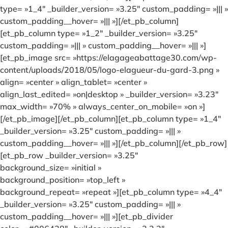
type= »1_4″ _builder_version= »3.25″ custom_padding= »||| »
custom_padding__hover= »||| »][/et_pb_column]
[et_pb_column type= »1_2″ _builder_version= »3.25″
custom_padding= »||| » custom_padding__hover= »||| »]
[et_pb_image src= »https://elagageabattage30.com/wp-
content/uploads/2018/05/logo-elagueur-du-gard-3.png »
align= »center » align_tablet= »center »
align_last_edited= »on|desktop » _builder_version= »3.23″
max_width= »70% » always_center_on_mobile= »on »]
[/et_pb_image][/et_pb_column][et_pb_column type= »1_4″
_builder_version= »3.25″ custom_padding= »||| »
custom_padding__hover= »||| »][/et_pb_column][/et_pb_row]
[et_pb_row _builder_version= »3.25″
background_size= »initial »
background_position= »top_left »
background_repeat= »repeat »][et_pb_column type= »4_4″
_builder_version= »3.25″ custom_padding= »||| »
custom_padding__hover= »||| »][et_pb_divider