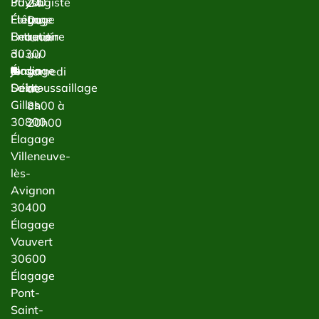
Paysagiste
30200
24
Étêtage
Élagage
Du
Entretien
Beaucaire
lundi
du
30300
au
jardin
Élagage
samedi
Débroussaillage
Saint-
de
Gilles
8h00 à
30800
20h00
Élagage
Villeneuve-
lès-
Avignon
30400
Élagage
Vauvert
30600
Élagage
Pont-
Saint-