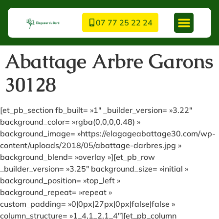
07 77 25 22 24
Abattage Arbre Garons
30128
[et_pb_section fb_built= »1″ _builder_version= »3.22″
background_color= »rgba(0,0,0,0.48) »
background_image= »https://elagageabattage30.com/wp-
content/uploads/2018/05/abattage-darbres.jpg »
background_blend= »overlay »][et_pb_row
_builder_version= »3.25″ background_size= »initial »
background_position= »top_left »
background_repeat= »repeat »
custom_padding= »0|0px|27px|0px|false|false »
column_structure= »1_4,1_2,1_4″][et_pb_column