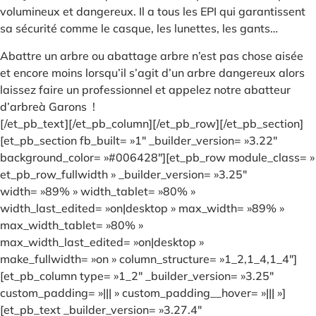
volumineux et dangereux. Il a tous les EPI qui garantissent
sa sécurité comme le casque, les lunettes, les gants…
Abattre un arbre ou abattage arbre n’est pas chose aisée
et encore moins lorsqu’il s’agit d’un arbre dangereux alors
laissez faire un professionnel et appelez notre abatteur
d’arbreà Garons !
[/et_pb_text][/et_pb_column][/et_pb_row][/et_pb_section]
[et_pb_section fb_built= »1″ _builder_version= »3.22″
background_color= »#006428″][et_pb_row module_class= »
et_pb_row_fullwidth » _builder_version= »3.25″
width= »89% » width_tablet= »80% »
width_last_edited= »on|desktop » max_width= »89% »
max_width_tablet= »80% »
max_width_last_edited= »on|desktop »
make_fullwidth= »on » column_structure= »1_2,1_4,1_4″]
[et_pb_column type= »1_2″ _builder_version= »3.25″
custom_padding= »||| » custom_padding__hover= »||| »]
[et_pb_text _builder_version= »3.27.4″