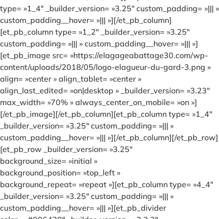
type= »1_4″ _builder_version= »3.25″ custom_padding= »||| »
custom_padding__hover= »||| »][/et_pb_column]
[et_pb_column type= »1_2″ _builder_version= »3.25″
custom_padding= »||| » custom_padding__hover= »||| »]
[et_pb_image src= »https://elagageabattage30.com/wp-
content/uploads/2018/05/logo-elagueur-du-gard-3.png »
align= »center » align_tablet= »center »
align_last_edited= »on|desktop » _builder_version= »3.23″
max_width= »70% » always_center_on_mobile= »on »]
[/et_pb_image][/et_pb_column][et_pb_column type= »1_4″
_builder_version= »3.25″ custom_padding= »||| »
custom_padding__hover= »||| »][/et_pb_column][/et_pb_row]
[et_pb_row _builder_version= »3.25″
background_size= »initial »
background_position= »top_left »
background_repeat= »repeat »][et_pb_column type= »4_4″
_builder_version= »3.25″ custom_padding= »||| »
custom_padding__hover= »||| »][et_pb_divider