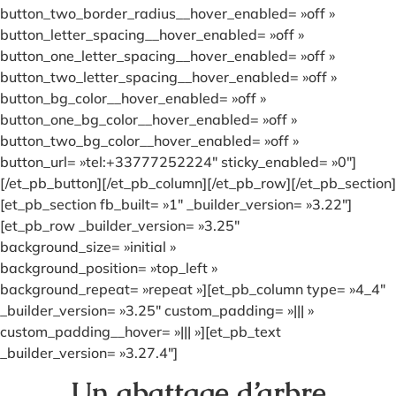
button_two_border_radius__hover_enabled= »off »
button_letter_spacing__hover_enabled= »off »
button_one_letter_spacing__hover_enabled= »off »
button_two_letter_spacing__hover_enabled= »off »
button_bg_color__hover_enabled= »off »
button_one_bg_color__hover_enabled= »off »
button_two_bg_color__hover_enabled= »off »
button_url= »tel:+33777252224″ sticky_enabled= »0″]
[/et_pb_button][/et_pb_column][/et_pb_row][/et_pb_section]
[et_pb_section fb_built= »1″ _builder_version= »3.22″]
[et_pb_row _builder_version= »3.25″
background_size= »initial »
background_position= »top_left »
background_repeat= »repeat »][et_pb_column type= »4_4″
_builder_version= »3.25″ custom_padding= »||| »
custom_padding__hover= »||| »][et_pb_text
_builder_version= »3.27.4″]
Un abattage d’arbre