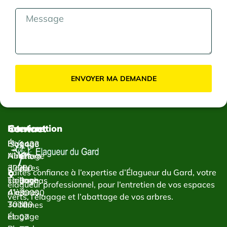
ENVOYER MA DEMANDE
Contact
Services
Intervention
Élagage
Élagage
1433
Abattage
Nîmes
Chem.
d’arbres
30000
du
Faites confiance à l’expertise d’Élagueur du Gard, votre
Taillage
Élagage
Bachas
élagueur professionnel, pour l’entretien de vos espaces
d’arbres
Alès
30000
verts, l’élagage et l’abattage de vos arbres.
Taille
30100
Nîmes
et
Élagage
07