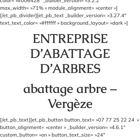
color= »#006428″ _builder_version= »3.2.2″
max_width= »71% » module_alignment= »center »]
[/et_pb_divider][et_pb_text _builder_version= »3.27.4″
text_text_color= »#ffffff » background_layout= »dark »]
ENTREPRISE
D’ABATTAGE
D’ARBRES
abattage arbre –
Vergèze
[/et_pb_text][et_pb_button button_text= »07 77 25 22 24 »
button_alignment= »center » _builder_version= »4.6.1″
custom_button= »on » button_text_size= »24″