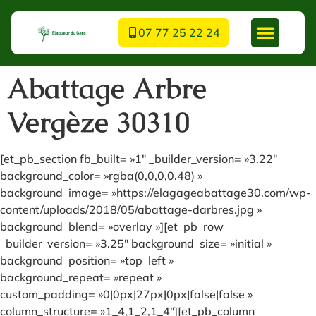
07 77 25 22 24
Abattage Arbre
Vergèze 30310
[et_pb_section fb_built= »1″ _builder_version= »3.22″
background_color= »rgba(0,0,0,0.48) »
background_image= »https://elagageabattage30.com/wp-
content/uploads/2018/05/abattage-darbres.jpg »
background_blend= »overlay »][et_pb_row
_builder_version= »3.25″ background_size= »initial »
background_position= »top_left »
background_repeat= »repeat »
custom_padding= »0|0px|27px|0px|false|false »
column_structure= »1_4,1_2,1_4″][et_pb_column