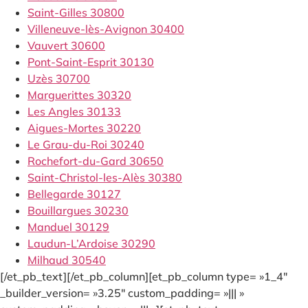
Saint-Gilles 30800
Villeneuve-lès-Avignon 30400
Vauvert 30600
Pont-Saint-Esprit 30130
Uzès 30700
Marguerittes 30320
Les Angles 30133
Aigues-Mortes 30220
Le Grau-du-Roi 30240
Rochefort-du-Gard 30650
Saint-Christol-les-Alès 30380
Bellegarde 30127
Bouillargues 30230
Manduel 30129
Laudun-L’Ardoise 30290
Milhaud 30540
[/et_pb_text][/et_pb_column][et_pb_column type= »1_4″
_builder_version= »3.25″ custom_padding= »||| »