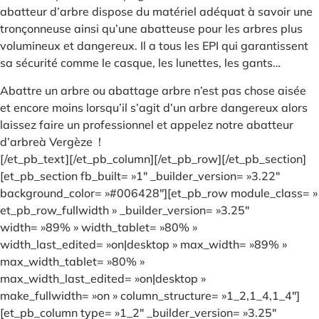
abatteur d’arbre dispose du matériel adéquat à savoir une
tronçonneuse ainsi qu’une abatteuse pour les arbres plus
volumineux et dangereux. Il a tous les EPI qui garantissent
sa sécurité comme le casque, les lunettes, les gants…
Abattre un arbre ou abattage arbre n’est pas chose aisée
et encore moins lorsqu’il s’agit d’un arbre dangereux alors
laissez faire un professionnel et appelez notre abatteur
d’arbreà Vergèze !
[/et_pb_text][/et_pb_column][/et_pb_row][/et_pb_section]
[et_pb_section fb_built= »1″ _builder_version= »3.22″
background_color= »#006428″][et_pb_row module_class= »
et_pb_row_fullwidth » _builder_version= »3.25″
width= »89% » width_tablet= »80% »
width_last_edited= »on|desktop » max_width= »89% »
max_width_tablet= »80% »
max_width_last_edited= »on|desktop »
make_fullwidth= »on » column_structure= »1_2,1_4,1_4″]
[et_pb_column type= »1_2″ _builder_version= »3.25″