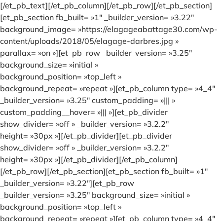
[/et_pb_text][/et_pb_column][/et_pb_row][/et_pb_section]
[et_pb_section fb_built= »1″ _builder_version= »3.22″
background_image= »https://elagageabattage30.com/wp-
content/uploads/2018/05/elagage-darbres.jpg »
parallax= »on »][et_pb_row _builder_version= »3.25″
background_size= »initial »
background_position= »top_left »
background_repeat= »repeat »][et_pb_column type= »4_4″
_builder_version= »3.25″ custom_padding= »||| »
custom_padding__hover= »||| »][et_pb_divider
show_divider= »off » _builder_version= »3.2.2″
height= »30px »][/et_pb_divider][et_pb_divider
show_divider= »off » _builder_version= »3.2.2″
height= »30px »][/et_pb_divider][/et_pb_column]
[/et_pb_row][/et_pb_section][et_pb_section fb_built= »1″
_builder_version= »3.22″][et_pb_row
_builder_version= »3.25″ background_size= »initial »
background_position= »top_left »
background_repeat= »repeat »][et_pb_column type= »4_4″