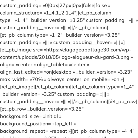
custom_padding= »0|0px|27px|0px|false|false »
column_structure= »1_4,1_2,1_4″][et_pb_column
type= »1_4″ _builder_version= »3.25″ custom_padding= »||| »
custom_padding__hover= »||| »][/et_pb_column]
[et_pb_column type= »1_2″ _builder_version= »3.25″
custom_padding= »||| » custom_padding__hover= »||| »]
[et_pb_image src= »https://elagageabattage30.com/wp-
content/uploads/2018/05/logo-elagueur-du-gard-3.png »
align= »center » align_tablet= »center »
align_last_edited= »on|desktop » _builder_version= »3.23″
max_width= »70% » always_center_on_mobile= »on »]
[/et_pb_image][/et_pb_column][et_pb_column type= »1_4″
_builder_version= »3.25″ custom_padding= »||| »
custom_padding__hover= »||| »][/et_pb_column][/et_pb_row]
[et_pb_row _builder_version= »3.25″
background_size= »initial »
background_position= »top_left »
background_repeat= »repeat »][et_pb_column type= »4_4″