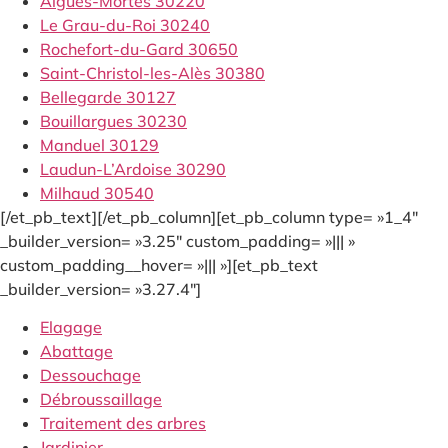
Aigues-Mortes 30220
Le Grau-du-Roi 30240
Rochefort-du-Gard 30650
Saint-Christol-les-Alès 30380
Bellegarde 30127
Bouillargues 30230
Manduel 30129
Laudun-L’Ardoise 30290
Milhaud 30540
[/et_pb_text][/et_pb_column][et_pb_column type= »1_4″
_builder_version= »3.25″ custom_padding= »||| »
custom_padding__hover= »||| »][et_pb_text
_builder_version= »3.27.4″]
Elagage
Abattage
Dessouchage
Débroussaillage
Traitement des arbres
Jardinier