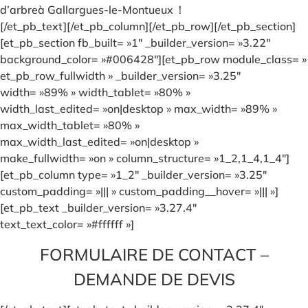
d’arbreà Gallargues-le-Montueux !
[/et_pb_text][/et_pb_column][/et_pb_row][/et_pb_section]
[et_pb_section fb_built= »1″ _builder_version= »3.22″
background_color= »#006428″][et_pb_row module_class= »
et_pb_row_fullwidth » _builder_version= »3.25″
width= »89% » width_tablet= »80% »
width_last_edited= »on|desktop » max_width= »89% »
max_width_tablet= »80% »
max_width_last_edited= »on|desktop »
make_fullwidth= »on » column_structure= »1_2,1_4,1_4″]
[et_pb_column type= »1_2″ _builder_version= »3.25″
custom_padding= »||| » custom_padding__hover= »||| »]
[et_pb_text _builder_version= »3.27.4″
text_text_color= »#ffffff »]
FORMULAIRE DE CONTACT –
DEMANDE DE DEVIS