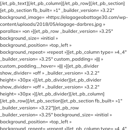
[/et_pb_text][/et_pb_column][/et_pb_row][/et_pb_section]
[et_pb_section fb_built= »1″ _builder_version= »3.22″
background_image= »https://elagageabattage30.com/wp-
content/uploads/2018/05/elagage-darbres.jpg »
parallax= »on »][et_pb_row _builder_version= »3.25″
background_size= »initial »
background_position= »top_left »
background_repeat= »repeat »][et_pb_column type= »4_4″
_builder_version= »3.25″ custom_padding= »||| »
custom_padding__hover= »||| »][et_pb_divider
show_divider= »off » _builder_version= »3.2.2″
height= »30px »][/et_pb_divider][et_pb_divider
show_divider= »off » _builder_version= »3.2.2″
height= »30px »][/et_pb_divider][/et_pb_column]
[/et_pb_row][/et_pb_section][et_pb_section fb_built= »1″
_builder_version= »3.22″][et_pb_row
_builder_version= »3.25″ background_size= »initial »
background_position= »top_left »
background_repeat= »repeat »][et_pb_column type= »4_4″