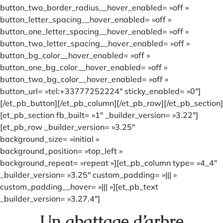
button_two_border_radius__hover_enabled= »off »
button_letter_spacing__hover_enabled= »off »
button_one_letter_spacing__hover_enabled= »off »
button_two_letter_spacing__hover_enabled= »off »
button_bg_color__hover_enabled= »off »
button_one_bg_color__hover_enabled= »off »
button_two_bg_color__hover_enabled= »off »
button_url= »tel:+33777252224″ sticky_enabled= »0″]
[/et_pb_button][/et_pb_column][/et_pb_row][/et_pb_section]
[et_pb_section fb_built= »1″ _builder_version= »3.22″]
[et_pb_row _builder_version= »3.25″
background_size= »initial »
background_position= »top_left »
background_repeat= »repeat »][et_pb_column type= »4_4″
_builder_version= »3.25″ custom_padding= »||| »
custom_padding__hover= »||| »][et_pb_text
_builder_version= »3.27.4″]
Un abattage d’arbre