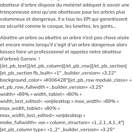
abatteur d’arbre dispose du matériel adéquat à savoir une
tronçonneuse ainsi qu’une abatteuse pour les arbres plus
volumineux et dangereux. Il a tous les EPI qui garantissent
sa sécurité comme le casque, les lunettes, les gants…
Abattre un arbre ou abattre un arbre n’est pas chose aisée
et encore moins lorsqu’il s’agit d’un arbre dangereux alors
laissez faire un professionnel et appelez notre abatteur
d’arbreà Garons !
[/et_pb_text][/et_pb_column][/et_pb_row][/et_pb_section]
[et_pb_section fb_built= »1″ _builder_version= »3.22″
background_color= »#006428″][et_pb_row module_class= »
et_pb_row_fullwidth » _builder_version= »3.25″
width= »89% » width_tablet= »80% »
width_last_edited= »on|desktop » max_width= »89% »
max_width_tablet= »80% »
max_width_last_edited= »on|desktop »
make_fullwidth= »on » column_structure= »1_2,1_4,1_4″]
[et_pb_column type= »1_2″ _builder_version= »3.25″