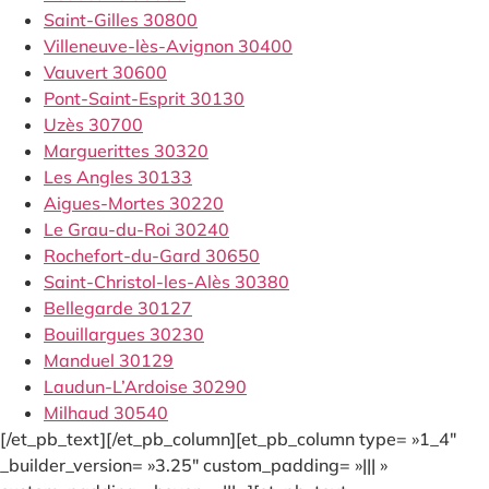
Saint-Gilles 30800
Villeneuve-lès-Avignon 30400
Vauvert 30600
Pont-Saint-Esprit 30130
Uzès 30700
Marguerittes 30320
Les Angles 30133
Aigues-Mortes 30220
Le Grau-du-Roi 30240
Rochefort-du-Gard 30650
Saint-Christol-les-Alès 30380
Bellegarde 30127
Bouillargues 30230
Manduel 30129
Laudun-L’Ardoise 30290
Milhaud 30540
[/et_pb_text][/et_pb_column][et_pb_column type= »1_4″
_builder_version= »3.25″ custom_padding= »||| »