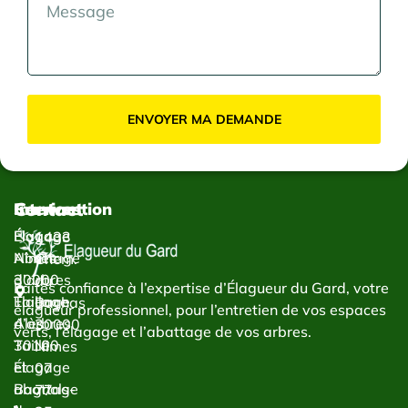
ENVOYER MA DEMANDE
Contact
Services
Intervention
Élagage
Élagage
1433
Abattage
Nîmes
Chem.
d’arbres
30000
du
Faites confiance à l’expertise d’Élagueur du Gard, votre
Taillage
Élagage
Bachas
élagueur professionnel, pour l’entretien de vos espaces
d’arbres
Alès
30000
verts, l’élagage et l’abattage de vos arbres.
Taille
30100
Nîmes
et
Élagage
07
abattage
Bagnols-
77