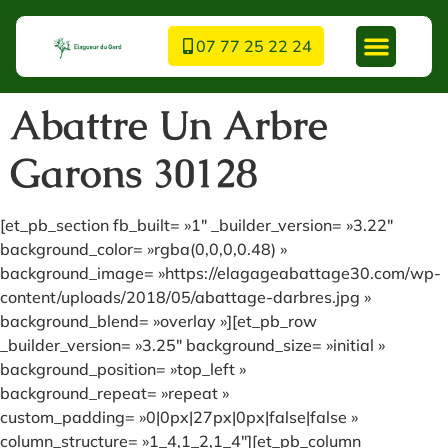
07 77 25 22 24
Abattre Un Arbre
Garons 30128
[et_pb_section fb_built= »1″ _builder_version= »3.22″
background_color= »rgba(0,0,0,0.48) »
background_image= »https://elagageabattage30.com/wp-
content/uploads/2018/05/abattage-darbres.jpg »
background_blend= »overlay »][et_pb_row
_builder_version= »3.25″ background_size= »initial »
background_position= »top_left »
background_repeat= »repeat »
custom_padding= »0|0px|27px|0px|false|false »
column_structure= »1_4,1_2,1_4″][et_pb_column