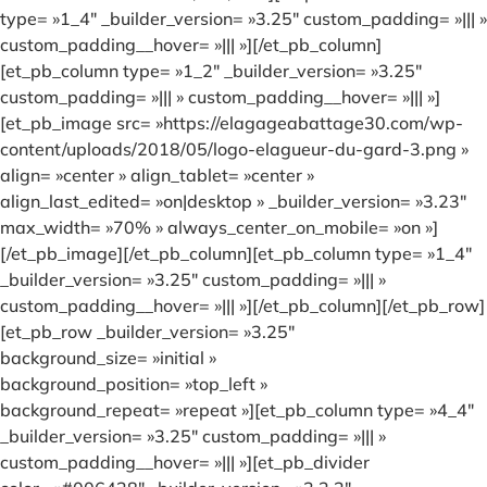
type= »1_4″ _builder_version= »3.25″ custom_padding= »||| »
custom_padding__hover= »||| »][/et_pb_column]
[et_pb_column type= »1_2″ _builder_version= »3.25″
custom_padding= »||| » custom_padding__hover= »||| »]
[et_pb_image src= »https://elagageabattage30.com/wp-
content/uploads/2018/05/logo-elagueur-du-gard-3.png »
align= »center » align_tablet= »center »
align_last_edited= »on|desktop » _builder_version= »3.23″
max_width= »70% » always_center_on_mobile= »on »]
[/et_pb_image][/et_pb_column][et_pb_column type= »1_4″
_builder_version= »3.25″ custom_padding= »||| »
custom_padding__hover= »||| »][/et_pb_column][/et_pb_row]
[et_pb_row _builder_version= »3.25″
background_size= »initial »
background_position= »top_left »
background_repeat= »repeat »][et_pb_column type= »4_4″
_builder_version= »3.25″ custom_padding= »||| »
custom_padding__hover= »||| »][et_pb_divider