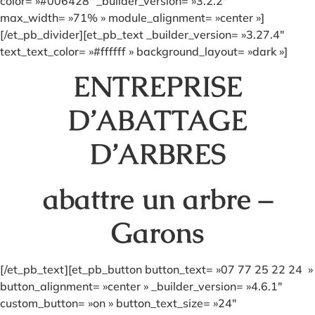
color= »#006428″ _builder_version= »3.2.2″
max_width= »71% » module_alignment= »center »]
[/et_pb_divider][et_pb_text _builder_version= »3.27.4″
text_text_color= »#ffffff » background_layout= »dark »]
ENTREPRISE
D’ABATTAGE
D’ARBRES
abattre un arbre –
Garons
[/et_pb_text][et_pb_button button_text= »07 77 25 22 24 »
button_alignment= »center » _builder_version= »4.6.1″
custom_button= »on » button_text_size= »24″