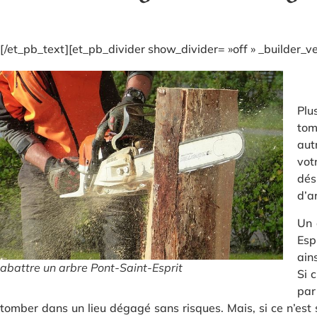
[/et_pb_text][et_pb_divider show_divider= »off » _builder_
Plu
tom
aut
vot
dés
d’a
Un 
Esp
ain
abattre un arbre Pont-Saint-Esprit
Si 
par
tomber dans un lieu dégagé sans risques. Mais, si ce n’est 