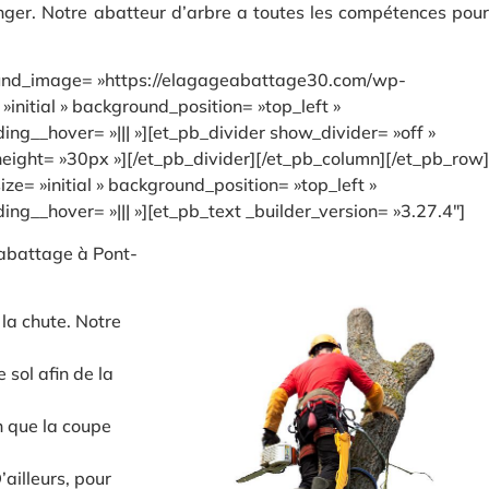
anger. Notre abatteur d’arbre a toutes les compétences pour
ground_image= »https://elagageabattage30.com/wp-
nitial » background_position= »top_left »
g__hover= »||| »][et_pb_divider show_divider= »off »
 height= »30px »][/et_pb_divider][/et_pb_column][/et_pb_row]
ze= »initial » background_position= »top_left »
g__hover= »||| »][et_pb_text _builder_version= »3.27.4″]
’abattage à Pont-
la chute. Notre
sol afin de la
n que la coupe
ailleurs, pour