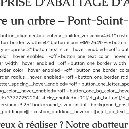
PRISE D’ABATTAGE D’
re un arbre – Pont-Saint-
button_alignment= »center » _builder_version= »4.6.1″ cust
utton_border_width= »0″ button_icon= »%%264%% » button_ico
le= »preset2″ button_text_size__hover_enabled= »off » but
olor__hover_enabled= »off » button_one_text_color__hover_
er_width__hover_enabled= »off » button_one_border_width_
rder_color__hover_enabled= »off » button_one_border_colo
rder_radius__hover_enabled= »off » button_one_border_rad
etter_spacing__hover_enabled= »off » button_one_letter_sp
bg_color__hover_enabled= »off » button_one_bg_color__hove
el:+33777252224″ sticky_enabled= »0″][/et_pb_button][/et_
version= »3.25″ background_size= »initial » background_posi
padding= »||| » custom_padding__hover= »||| »][et_pb_text _
ux à réaliser ? Notre abatteur