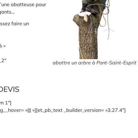
u’une abatteuse pour
 gants…
ssez faire un
% »
_2″
abattre un arbre à Pont-Saint-Esprit
DEVIS
rm 1″]
_hover= »||| »][et_pb_text _builder_version= »3.27.4″]