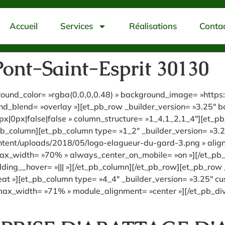
Accueil
Services
Réalisations
Conta
ont-Saint-Esprit 30130
kground_color= »rgba(0,0,0,0.48) » background_image= »htt
_blend= »overlay »][et_pb_row _builder_version= »3.25″ bac
|0px|false|false » column_structure= »1_4,1_2,1_4″][et_pb
pb_column][et_pb_column type= »1_2″ _builder_version= »3.2
ent/uploads/2018/05/logo-elagueur-du-gard-3.png » align= 
″ max_width= »70% » always_center_on_mobile= »on »][/et_p
ding__hover= »||| »][/et_pb_column][/et_pb_row][et_pb_row _
t »][et_pb_column type= »4_4″ _builder_version= »3.25″ cus
max_width= »71% » module_alignment= »center »][/et_pb_divi