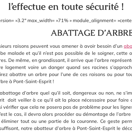
l’effectue en toute sécurité !
version= »3.2″ max_width= »71% » module_alignment= »center 
ABATTAGE D’ARBRES 
sieurs raisons peuvent vous amener à avoir besoin d’un
aba
be malade et qu’il n’est pas possible de le soigner, cette 
res. De même, en grandissant, il arrive que l’arbre représe
re logement voire un danger quand ses racines s’approch
irez abattre un arbre pour l’une de ces raisons ou pour to
rbre à Pont-Saint-Esprit !
abattage d’arbre quel qu’il soit, dangereux ou non, ne s’im
rit doit veiller à ce qu’il ait la place nécessaire pour fair
si vérifier que cela ne posera pas de problème pour les lignes
c’est le cas, il devra alors procéder au démontage de l’arbr
 éliminer tout ou une partie de la couronne. Ce geste permet
suffisant, notre abatteur d’arbre à Pont-Saint-Esprit le dé