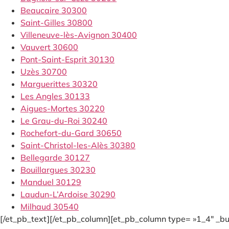
Beaucaire 30300
Saint-Gilles 30800
Villeneuve-lès-Avignon 30400
Vauvert 30600
Pont-Saint-Esprit 30130
Uzès 30700
Marguerittes 30320
Les Angles 30133
Aigues-Mortes 30220
Le Grau-du-Roi 30240
Rochefort-du-Gard 30650
Saint-Christol-les-Alès 30380
Bellegarde 30127
Bouillargues 30230
Manduel 30129
Laudun-L’Ardoise 30290
Milhaud 30540
[/et_pb_text][/et_pb_column][et_pb_column type= »1_4″ _bui