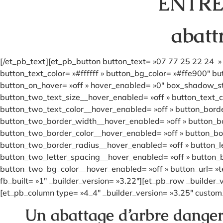
ENTRE
abatt
[/et_pb_text][et_pb_button button_text= »07 77 25 22 24 » 
button_text_color= »#ffffff » button_bg_color= »#ffe900″ b
button_on_hover= »off » hover_enabled= »0″ box_shadow_sty
button_two_text_size__hover_enabled= »off » button_text_c
button_two_text_color__hover_enabled= »off » button_bord
button_two_border_width__hover_enabled= »off » button_bo
button_two_border_color__hover_enabled= »off » button_bo
button_two_border_radius__hover_enabled= »off » button_l
button_two_letter_spacing__hover_enabled= »off » button_
button_two_bg_color__hover_enabled= »off » button_url= »t
fb_built= »1″ _builder_version= »3.22″][et_pb_row _builder_
[et_pb_column type= »4_4″ _builder_version= »3.25″ custom_
Un abattage d’arbre dangere