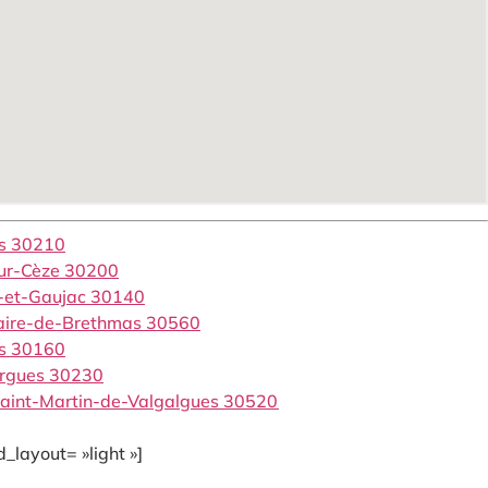
ns 30210
sur-Cèze 30200
t-et-Gaujac 30140
laire-de-Brethmas 30560
es 30160
argues 30230
Saint-Martin-de-Valgalgues 30520
_layout= »light »]