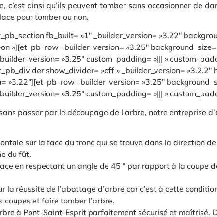
te, c’est ainsi qu’ils peuvent tomber sans occasionner de d
 place pour tomber ou non.
et_pb_section fb_built= »1″ _builder_version= »3.22″ back
n »][et_pb_row _builder_version= »3.25″ background_size= »i
ilder_version= »3.25″ custom_padding= »||| » custom_paddin
et_pb_divider show_divider= »off » _builder_version= »3.2.2″
on= »3.22″][et_pb_row _builder_version= »3.25″ background_si
ilder_version= »3.25″ custom_padding= »||| » custom_paddin
 sans passer par le découpage de l’arbre, notre entreprise d
tale sur la face du tronc qui se trouve dans la direction de 
e du fût.
ace en respectant un angle de 45 ° par rapport à la coupe de 
r la réussite de l’abattage d’arbre car c’est à cette conditio
 coupes et faire tomber l’arbre.
re à Pont-Saint-Esprit parfaitement sécurisé et maîtrisé. D’