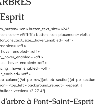
ARBRES
Esprit
om_button= »on » button_text_size= »24″
n_color= »#ffffff » button_icon_placement= »left »
ton_one_text_size__hover_enabled= »off »
enabled= »off »
_hover_enabled= »off »
r__hover_enabled= »off »
ius__hover_enabled= »off »
acing__hover_enabled= »off »
r_enabled= »off »
pb_column][/et_pb_row][/et_pb_section][et_pb_section
tion= »top_left » background_repeat= »repeat »]
builder_version= »3.27.4″]
 d’arbre à Pont-Saint-Esprit