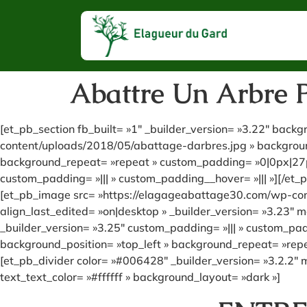
Abattre Un Arbre P
[et_pb_section fb_built= »1″ _builder_version= »3.22″ bac
content/uploads/2018/05/abattage-darbres.jpg » background
background_repeat= »repeat » custom_padding= »0|0px|27px
custom_padding= »||| » custom_padding__hover= »||| »][/et_
[et_pb_image src= »https://elagageabattage30.com/wp-cont
align_last_edited= »on|desktop » _builder_version= »3.23
_builder_version= »3.25″ custom_padding= »||| » custom_pad
background_position= »top_left » background_repeat= »repea
[et_pb_divider color= »#006428″ _builder_version= »3.2.2″ 
text_text_color= »#ffffff » background_layout= »dark »]