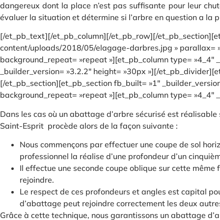
dangereux dont la place n’est pas suffisante pour leur chu
évaluer la situation et détermine si l’arbre en question a la
[/et_pb_text][/et_pb_column][/et_pb_row][/et_pb_section][
content/uploads/2018/05/elagage-darbres.jpg » parallax= »o
background_repeat= »repeat »][et_pb_column type= »4_4″ _bu
_builder_version= »3.2.2″ height= »30px »][/et_pb_divider][
[/et_pb_section][et_pb_section fb_built= »1″ _builder_versi
background_repeat= »repeat »][et_pb_column type= »4_4″ _bu
Dans les cas où un abattage d’arbre sécurisé est réalisable
Saint-Esprit procède alors de la façon suivante :
Nous commençons par effectuer une coupe de sol horizon
professionnel la réalise d’une profondeur d’un cinquièm
Il effectue une seconde coupe oblique sur cette même f
rejoindre.
Le respect de ces profondeurs et angles est capital pou
d’abattage peut rejoindre correctement les deux autres
Grâce à cette technique, nous garantissons un abattage d’arb