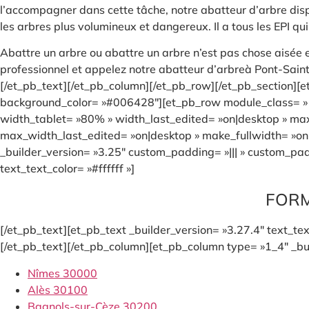
l’accompagner dans cette tâche, notre abatteur d’arbre dis
les arbres plus volumineux et dangereux. Il a tous les EPI qu
Abattre un arbre ou abattre un arbre n’est pas chose aisée et
professionnel et appelez notre abatteur d’arbreà Pont-Saint
[/et_pb_text][/et_pb_column][/et_pb_row][/et_pb_section][et
background_color= »#006428″][et_pb_row module_class= » e
width_tablet= »80% » width_last_edited= »on|desktop » m
max_width_last_edited= »on|desktop » make_fullwidth= »on
_builder_version= »3.25″ custom_padding= »||| » custom_padd
text_text_color= »#ffffff »]
FORM
[/et_pb_text][et_pb_text _builder_version= »3.27.4″ text_text
[/et_pb_text][/et_pb_column][et_pb_column type= »1_4″ _bui
Nîmes 30000
Alès 30100
Bagnols-sur-Cèze 30200