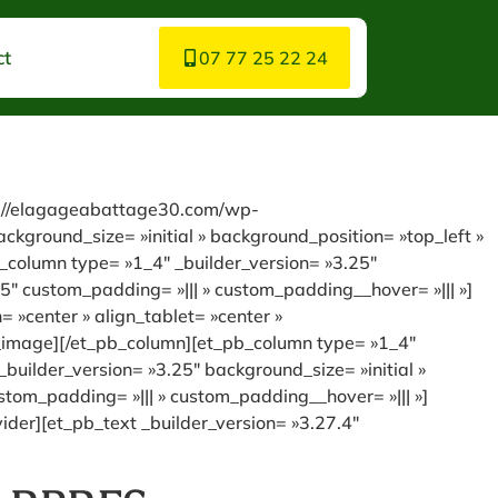
ct
07 77 25 22 24
ps://elagageabattage30.com/wp-
kground_size= »initial » background_position= »top_left »
_column type= »1_4″ _builder_version= »3.25″
5″ custom_padding= »||| » custom_padding__hover= »||| »]
»center » align_tablet= »center »
b_image][/et_pb_column][et_pb_column type= »1_4″
builder_version= »3.25″ background_size= »initial »
tom_padding= »||| » custom_padding__hover= »||| »]
der][et_pb_text _builder_version= »3.27.4″