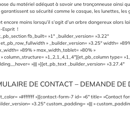
pose du matériel adéquat à savoir une tronçonneuse ainsi q
i garantissent sa sécurité comme le casque, les lunettes, les
 encore moins lorsqu’il s’agit d’un arbre dangereux alors lai
-Esprit !
_pb_section fb_built= »1″ _builder_version= »3.22″
t_pb_row_fullwidth » _builder_version= »3.25″ width= »89
ax_width= »89% » max_width_tablet= »80% »
 » column_structure= »1_2,1_4,1_4″][et_pb_column type= »1
ing__hover= »||| »][et_pb_text _builder_version= »3.27.4″
ULAIRE DE CONTACT – DEMANDE DE 
_color= »#ffffff »][contact-form-7 id= »6″ title= »Contact fo
lder_version= »3.25″ custom_padding= »||| » custom_padding_