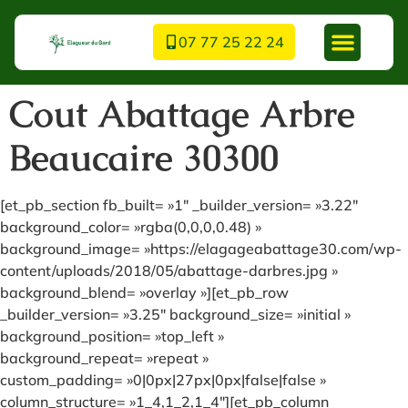
07 77 25 22 24
Cout Abattage Arbre
Beaucaire 30300
[et_pb_section fb_built= »1″ _builder_version= »3.22″
background_color= »rgba(0,0,0,0.48) »
background_image= »https://elagageabattage30.com/wp-
content/uploads/2018/05/abattage-darbres.jpg »
background_blend= »overlay »][et_pb_row
_builder_version= »3.25″ background_size= »initial »
background_position= »top_left »
background_repeat= »repeat »
custom_padding= »0|0px|27px|0px|false|false »
column_structure= »1_4,1_2,1_4″][et_pb_column