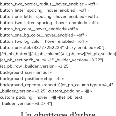
button_two_border_radius__hover_enabled= »off »
button_letter_spacing__hover_enabled= »off »
button_one_letter_spacing__hover_enabled= »off »
button_two_letter_spacing__hover_enabled= »off »
button_bg_color__hover_enabled= »off »
button_one_bg_color__hover_enabled= »off »
button_two_bg_color__hover_enabled= »off »
button_url= »tel:+33777252224″ sticky_enabled= »0″]
[/et_pb_button][/et_pb_column][/et_pb_row][/et_pb_section]
[et_pb_section fb_built= »1″ _builder_version= »3.22″]
[et_pb_row _builder_version= »3.25″
background_size= »initial »
background_position= »top_left »
background_repeat= »repeat »][et_pb_column type= »4_4″
_builder_version= »3.25″ custom_padding= »||| »
custom_padding__hover= »||| »][et_pb_text
_builder_version= »3.27.4″]
Un abattage d’arbre