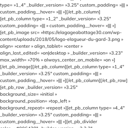
type= »1_4″ _builder_version= »3.25″ custom_padding= »||| »
custom_padding__hover= »||| »][/et_pb_column]
[et_pb_column type= »1_2″ _builder_version= »3.25″
custom_padding= »||| » custom_padding__hover= »||| »]
[et_pb_image src= »https://elagageabattage30.com/wp-
content/uploads/2018/05/logo-elagueur-du-gard-3.png »
align= »center » align_tablet= »center »
align_last_edited= »on|desktop » _builder_version= »3.23″
max_width= »70% » always_center_on_mobile= »on »]
[/et_pb_image][/et_pb_column][et_pb_column type= »1_4″
_builder_version= »3.25″ custom_padding= »||| »
custom_padding__hover= »||| »][/et_pb_column][/et_pb_row]
[et_pb_row _builder_version= »3.25″
background_size= »initial »
background_position= »top_left »
background_repeat= »repeat »][et_pb_column type= »4_4″
_builder_version= »3.25″ custom_padding= »||| »
custom_padding__hover= »||| »][et_pb_divider