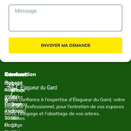
ENVOYER MA DEMANDE
Contact
Services
Intervention
Élagage
Élagage
1433
Abattage
Nîmes
Chem.
d’arbres
30000
du
Faites confiance à l’expertise d’Élagueur du Gard, votre
Taillage
Élagage
Bachas
élagueur professionnel, pour l’entretien de vos espaces
d’arbres
Alès
30000
verts, l’élagage et l’abattage de vos arbres.
Taille
30100
Nîmes
et
Élagage
07