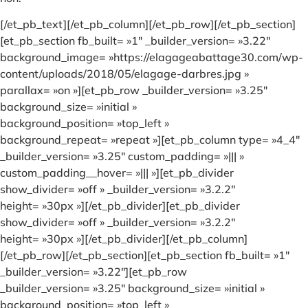
[/et_pb_text][/et_pb_column][/et_pb_row][/et_pb_section]
[et_pb_section fb_built= »1″ _builder_version= »3.22″
background_image= »https://elagageabattage30.com/wp-
content/uploads/2018/05/elagage-darbres.jpg »
parallax= »on »][et_pb_row _builder_version= »3.25″
background_size= »initial »
background_position= »top_left »
background_repeat= »repeat »][et_pb_column type= »4_4″
_builder_version= »3.25″ custom_padding= »||| »
custom_padding__hover= »||| »][et_pb_divider
show_divider= »off » _builder_version= »3.2.2″
height= »30px »][/et_pb_divider][et_pb_divider
show_divider= »off » _builder_version= »3.2.2″
height= »30px »][/et_pb_divider][/et_pb_column]
[/et_pb_row][/et_pb_section][et_pb_section fb_built= »1″
_builder_version= »3.22″][et_pb_row
_builder_version= »3.25″ background_size= »initial »
background_position= »top_left »