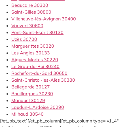
Beaucaire 30300
Saint-Gilles 30800
Villeneuve-lès-Avignon 30400
Vauvert 30600
Pont-Saint-Esprit 30130
Uzès 30700
Marguerittes 30320
Les Angles 30133
Aigues-Mortes 30220
Le Grau-du-Roi 30240
Rochefort-du-Gard 30650
Saint-Christol-les-Alès 30380
Bellegarde 30127
Bouillargues 30230
Manduel 30129
Laudun-L’Ardoise 30290
Milhaud 30540
[/et_pb_text][/et_pb_column][et_pb_column type= »1_4″