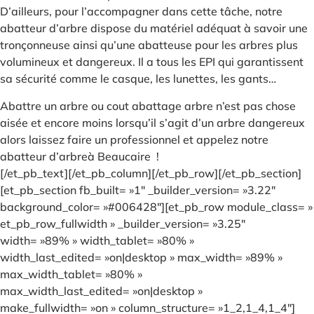
D’ailleurs, pour l’accompagner dans cette tâche, notre
abatteur d’arbre dispose du matériel adéquat à savoir une
tronçonneuse ainsi qu’une abatteuse pour les arbres plus
volumineux et dangereux. Il a tous les EPI qui garantissent
sa sécurité comme le casque, les lunettes, les gants…
Abattre un arbre ou cout abattage arbre n’est pas chose
aisée et encore moins lorsqu’il s’agit d’un arbre dangereux
alors laissez faire un professionnel et appelez notre
abatteur d’arbreà Beaucaire !
[/et_pb_text][/et_pb_column][/et_pb_row][/et_pb_section]
[et_pb_section fb_built= »1″ _builder_version= »3.22″
background_color= »#006428″][et_pb_row module_class= »
et_pb_row_fullwidth » _builder_version= »3.25″
width= »89% » width_tablet= »80% »
width_last_edited= »on|desktop » max_width= »89% »
max_width_tablet= »80% »
max_width_last_edited= »on|desktop »
make_fullwidth= »on » column_structure= »1_2,1_4,1_4″]