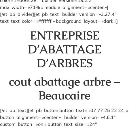
color= »#006428″ _builder_version= »3.2.2″
max_width= »71% » module_alignment= »center »]
[/et_pb_divider][et_pb_text _builder_version= »3.27.4″
text_text_color= »#ffffff » background_layout= »dark »]
ENTREPRISE
D’ABATTAGE
D’ARBRES
cout abattage arbre –
Beaucaire
[/et_pb_text][et_pb_button button_text= »07 77 25 22 24 »
button_alignment= »center » _builder_version= »4.6.1″
custom_button= »on » button_text_size= »24″