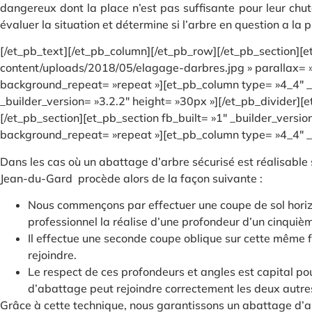
dangereux dont la place n’est pas suffisante pour leur chu
évaluer la situation et détermine si l’arbre en question a la
[/et_pb_text][/et_pb_column][/et_pb_row][/et_pb_section][
content/uploads/2018/05/elagage-darbres.jpg » parallax= »o
background_repeat= »repeat »][et_pb_column type= »4_4″ _bu
_builder_version= »3.2.2″ height= »30px »][/et_pb_divider][
[/et_pb_section][et_pb_section fb_built= »1″ _builder_versi
background_repeat= »repeat »][et_pb_column type= »4_4″ _bu
Dans les cas où un abattage d’arbre sécurisé est réalisable
Jean-du-Gard procède alors de la façon suivante :
Nous commençons par effectuer une coupe de sol horizon
professionnel la réalise d’une profondeur d’un cinquièm
Il effectue une seconde coupe oblique sur cette même f
rejoindre.
Le respect de ces profondeurs et angles est capital pou
d’abattage peut rejoindre correctement les deux autres
Grâce à cette technique, nous garantissons un abattage d’ar