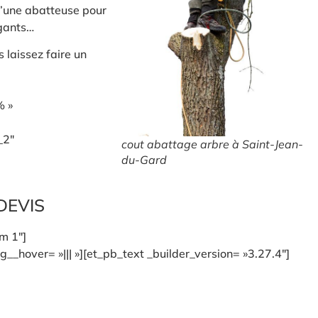
u’une abatteuse pour
 gants…
 laissez faire un
% »
_2″
cout abattage arbre à Saint-Jean-
du-Gard
DEVIS
rm 1″]
_hover= »||| »][et_pb_text _builder_version= »3.27.4″]