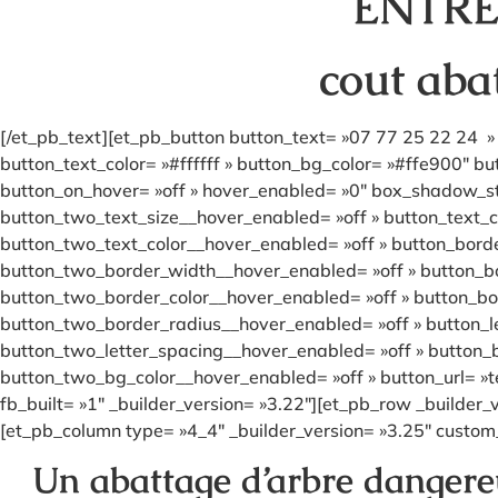
ENTRE
cout aba
[/et_pb_text][et_pb_button button_text= »07 77 25 22 24 » 
button_text_color= »#ffffff » button_bg_color= »#ffe900″ b
button_on_hover= »off » hover_enabled= »0″ box_shadow_sty
button_two_text_size__hover_enabled= »off » button_text_c
button_two_text_color__hover_enabled= »off » button_bord
button_two_border_width__hover_enabled= »off » button_bo
button_two_border_color__hover_enabled= »off » button_bo
button_two_border_radius__hover_enabled= »off » button_l
button_two_letter_spacing__hover_enabled= »off » button_
button_two_bg_color__hover_enabled= »off » button_url= »t
fb_built= »1″ _builder_version= »3.22″][et_pb_row _builder_
[et_pb_column type= »4_4″ _builder_version= »3.25″ custom_
Un abattage d’arbre dangereu