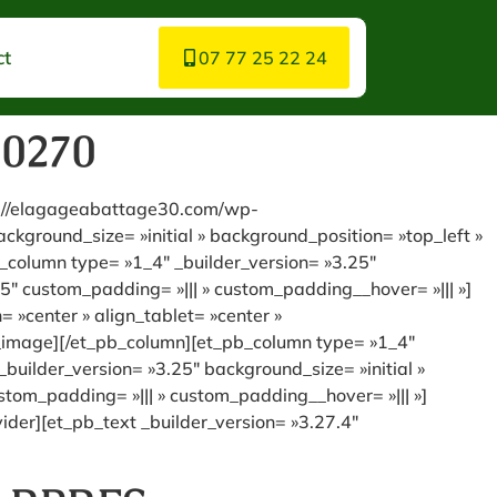
ct
07 77 25 22 24
30270
ps://elagageabattage30.com/wp-
kground_size= »initial » background_position= »top_left »
_column type= »1_4″ _builder_version= »3.25″
5″ custom_padding= »||| » custom_padding__hover= »||| »]
»center » align_tablet= »center »
b_image][/et_pb_column][et_pb_column type= »1_4″
builder_version= »3.25″ background_size= »initial »
tom_padding= »||| » custom_padding__hover= »||| »]
der][et_pb_text _builder_version= »3.27.4″