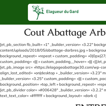
Cout Abattage Arb
[et_pb_section fb_built= »1″ _builder_version= »3.22″ bac
content/uploads/2018/05/abattage-darbres.jpg » background
background_repeat= »repeat » custom_padding= »0|0px|27px
custom_padding= »||| » custom_padding__hover= »||| »][/et_
[et_pb_image src= »https://elagageabattage30.com/wp-cont
align_last_edited= »on|desktop » _builder_version= »3.23
_builder_version= »3.25″ custom_padding= »||| » custom_pad
background_position= »top_left » background_repeat= »repea
[et_pb_divider color= »#006428″ _builder_version= »3.2.2″ 
text_text_color= »#ffffff » background_layout= »dark »]