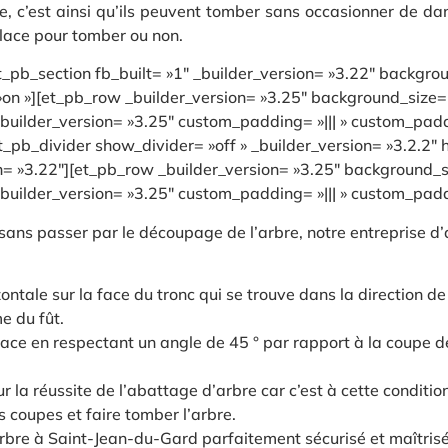
te, c’est ainsi qu’ils peuvent tomber sans occasionner de d
 place pour tomber ou non.
et_pb_section fb_built= »1″ _builder_version= »3.22″ back
n »][et_pb_row _builder_version= »3.25″ background_size= »i
ilder_version= »3.25″ custom_padding= »||| » custom_paddin
et_pb_divider show_divider= »off » _builder_version= »3.2.2″
on= »3.22″][et_pb_row _builder_version= »3.25″ background_si
ilder_version= »3.25″ custom_padding= »||| » custom_paddin
 sans passer par le découpage de l’arbre, notre entreprise d
tale sur la face du tronc qui se trouve dans la direction de 
e du fût.
ace en respectant un angle de 45 ° par rapport à la coupe de 
r la réussite de l’abattage d’arbre car c’est à cette conditio
 coupes et faire tomber l’arbre.
bre à Saint-Jean-du-Gard parfaitement sécurisé et maîtrisé.