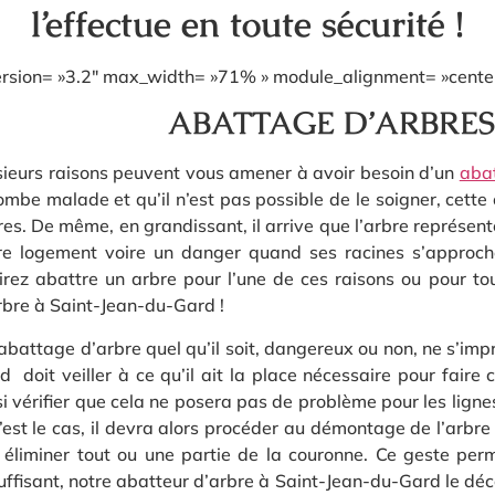
l’effectue en toute sécurité !
version= »3.2″ max_width= »71% » module_alignment= »center 
ABATTAGE D’ARBRES 
sieurs raisons peuvent vous amener à avoir besoin d’un
aba
tombe malade et qu’il n’est pas possible de le soigner, cette
res. De même, en grandissant, il arrive que l’arbre représe
re logement voire un danger quand ses racines s’approch
irez abattre un arbre pour l’une de ces raisons ou pour to
rbre à Saint-Jean-du-Gard !
abattage d’arbre quel qu’il soit, dangereux ou non, ne s’imp
d doit veiller à ce qu’il ait la place nécessaire pour faire
si vérifier que cela ne posera pas de problème pour les lignes
c’est le cas, il devra alors procéder au démontage de l’arbr
 éliminer tout ou une partie de la couronne. Ce geste permet
suffisant, notre abatteur d’arbre à Saint-Jean-du-Gard le dé