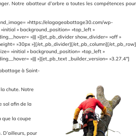
anger. Notre abatteur d’arbre a toutes les compétences pour
ground_image= »https://elagageabattage30.com/wp-
nitial » background_position= »top_left »
g__hover= »||| »][et_pb_divider show_divider= »off »
 height= »30px »][/et_pb_divider][/et_pb_column][/et_pb_row]
ze= »initial » background_position= »top_left »
g__hover= »||| »][et_pb_text _builder_version= »3.27.4″]
’abattage à Saint-
la chute. Notre
sol afin de la
n que la coupe
 D’ailleurs, pour