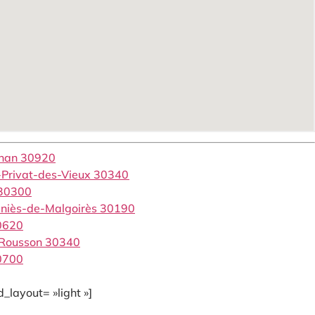
gnan 30920
-Privat-des-Vieux 30340
 30300
eniès-de-Malgoirès 30190
0620
 Rousson 30340
0700
_layout= »light »]