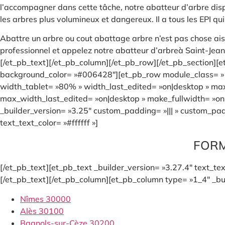
l’accompagner dans cette tâche, notre abatteur d’arbre dis
les arbres plus volumineux et dangereux. Il a tous les EPI qu
Abattre un arbre ou cout abattage arbre n’est pas chose aisé
professionnel et appelez notre abatteur d’arbreà Saint-Jea
[/et_pb_text][/et_pb_column][/et_pb_row][/et_pb_section][et
background_color= »#006428″][et_pb_row module_class= » e
width_tablet= »80% » width_last_edited= »on|desktop » m
max_width_last_edited= »on|desktop » make_fullwidth= »on
_builder_version= »3.25″ custom_padding= »||| » custom_padd
text_text_color= »#ffffff »]
FORM
[/et_pb_text][et_pb_text _builder_version= »3.27.4″ text_text
[/et_pb_text][/et_pb_column][et_pb_column type= »1_4″ _bui
Nîmes 30000
Alès 30100
Bagnols-sur-Cèze 30200