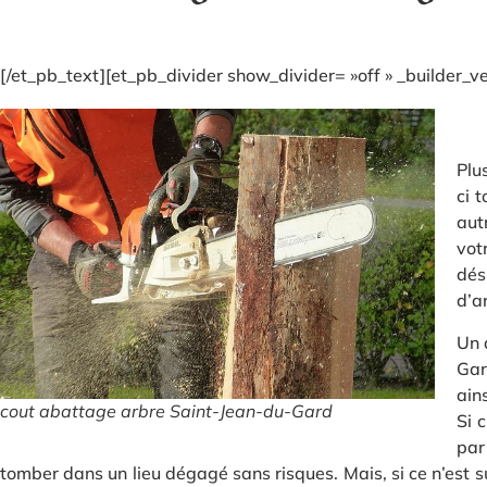
[/et_pb_text][et_pb_divider show_divider= »off » _builder_
Plu
ci 
aut
vot
dés
d’a
Un 
Gar
ain
cout abattage arbre Saint-Jean-du-Gard
Si 
par
tomber dans un lieu dégagé sans risques. Mais, si ce n’est 