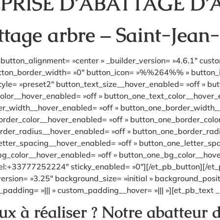
PRISE D’ABATTAGE D’
ttage arbre – Saint-Jea
button_alignment= »center » _builder_version= »4.6.1″ cust
utton_border_width= »0″ button_icon= »%%264%% » button_ico
le= »preset2″ button_text_size__hover_enabled= »off » but
olor__hover_enabled= »off » button_one_text_color__hover_
er_width__hover_enabled= »off » button_one_border_width_
rder_color__hover_enabled= »off » button_one_border_colo
rder_radius__hover_enabled= »off » button_one_border_rad
etter_spacing__hover_enabled= »off » button_one_letter_sp
bg_color__hover_enabled= »off » button_one_bg_color__hove
el:+33777252224″ sticky_enabled= »0″][/et_pb_button][/et_
version= »3.25″ background_size= »initial » background_posi
padding= »||| » custom_padding__hover= »||| »][et_pb_text _
x à réaliser ? Notre abatteur