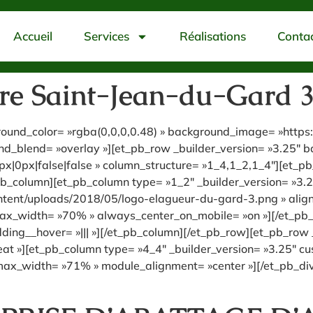
Accueil
Services
Réalisations
Conta
re Saint-Jean-du-Gard 
kground_color= »rgba(0,0,0,0.48) » background_image= »htt
_blend= »overlay »][et_pb_row _builder_version= »3.25″ bac
|0px|false|false » column_structure= »1_4,1_2,1_4″][et_pb
pb_column][et_pb_column type= »1_2″ _builder_version= »3.2
ent/uploads/2018/05/logo-elagueur-du-gard-3.png » align= 
″ max_width= »70% » always_center_on_mobile= »on »][/et_p
ding__hover= »||| »][/et_pb_column][/et_pb_row][et_pb_row _
t »][et_pb_column type= »4_4″ _builder_version= »3.25″ cus
max_width= »71% » module_alignment= »center »][/et_pb_divi