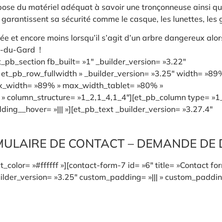
pose du matériel adéquat à savoir une tronçonneuse ainsi q
i garantissent sa sécurité comme le casque, les lunettes, les
e et encore moins lorsqu’il s’agit d’un arbre dangereux alors
n-du-Gard !
_pb_section fb_built= »1″ _builder_version= »3.22″
t_pb_row_fullwidth » _builder_version= »3.25″ width= »89
ax_width= »89% » max_width_tablet= »80% »
 » column_structure= »1_2,1_4,1_4″][et_pb_column type= »1
ing__hover= »||| »][et_pb_text _builder_version= »3.27.4″
ULAIRE DE CONTACT – DEMANDE DE 
_color= »#ffffff »][contact-form-7 id= »6″ title= »Contact fo
lder_version= »3.25″ custom_padding= »||| » custom_padding_