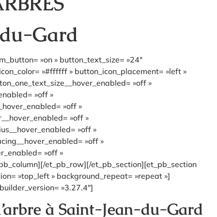
ARBRES
n-du-Gard
om_button= »on » button_text_size= »24″
n_color= »#ffffff » button_icon_placement= »left »
ton_one_text_size__hover_enabled= »off »
enabled= »off »
_hover_enabled= »off »
r__hover_enabled= »off »
ius__hover_enabled= »off »
acing__hover_enabled= »off »
r_enabled= »off »
pb_column][/et_pb_row][/et_pb_section][et_pb_section
tion= »top_left » background_repeat= »repeat »]
builder_version= »3.27.4″]
 d’arbre à Saint-Jean-du-Gard