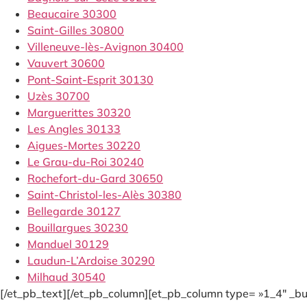
Beaucaire 30300
Saint-Gilles 30800
Villeneuve-lès-Avignon 30400
Vauvert 30600
Pont-Saint-Esprit 30130
Uzès 30700
Marguerittes 30320
Les Angles 30133
Aigues-Mortes 30220
Le Grau-du-Roi 30240
Rochefort-du-Gard 30650
Saint-Christol-les-Alès 30380
Bellegarde 30127
Bouillargues 30230
Manduel 30129
Laudun-L’Ardoise 30290
Milhaud 30540
[/et_pb_text][/et_pb_column][et_pb_column type= »1_4″ _bui