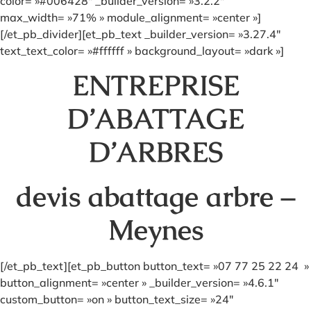
color= »#006428″ _builder_version= »3.2.2″
max_width= »71% » module_alignment= »center »]
[/et_pb_divider][et_pb_text _builder_version= »3.27.4″
text_text_color= »#ffffff » background_layout= »dark »]
ENTREPRISE
D’ABATTAGE
D’ARBRES
devis abattage arbre –
Meynes
[/et_pb_text][et_pb_button button_text= »07 77 25 22 24 »
button_alignment= »center » _builder_version= »4.6.1″
custom_button= »on » button_text_size= »24″