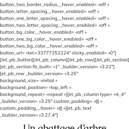
button_two_border_radius__hover_enabled= »off »
button_letter_spacing__hover_enabled= »off »
button_one_letter_spacing__hover_enabled= »off »
button_two_letter_spacing__hover_enabled= »off »
button_bg_color__hover_enabled= »off »
button_one_bg_color__hover_enabled= »off »
button_two_bg_color__hover_enabled= »off »
button_url= »tel:+33777252224″ sticky_enabled= »0″]
[/et_pb_button][/et_pb_column][/et_pb_row][/et_pb_section]
[et_pb_section fb_built= »1″ _builder_version= »3.22″]
[et_pb_row _builder_version= »3.25″
background_size= »initial »
background_position= »top_left »
background_repeat= »repeat »][et_pb_column type= »4_4″
_builder_version= »3.25″ custom_padding= »||| »
custom_padding__hover= »||| »][et_pb_text
_builder_version= »3.27.4″]
Un abattage d’arbre