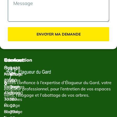
ENVOYER MA DEMANDE
Contact
Services
Intervention
Élagage
Élagage
1433
Abattage
Nîmes
Chem.
d’arbres
30000
du
Faites confiance à l’expertise d’Élagueur du Gard, votre
Taillage
Élagage
Bachas
élagueur professionnel, pour l’entretien de vos espaces
d’arbres
Alès
30000
verts, l’élagage et l’abattage de vos arbres.
Taille
30100
Nîmes
et
Élagage
07
abattage
Bagnols-
77