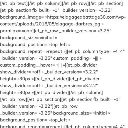
[/et_pb_text][/et_pb_column][/et_pb_row][/et_pb_section]
[et_pb_section fb_built= »1″ _builder_version= »3.22″
background_image= »https://elagageabattage30.com/wp-
content/uploads/2018/05/elagage-darbres.jpg »
parallax= »on »][et_pb_row _builder_version= »3.25″
background_size= »initial »
background_position= »top_left »
background_repeat= »repeat »][et_pb_column type= »4_4″
_builder_version= »3.25″ custom_padding= »||| »
custom_padding__hover= »||| »][et_pb_divider
show_divider= »off » _builder_version= »3.2.2″
height= »30px »][/et_pb_divider][et_pb_divider
show_divider= »off » _builder_version= »3.2.2″
height= »30px »][/et_pb_divider][/et_pb_column]
[/et_pb_row][/et_pb_section][et_pb_section fb_built= »1″
_builder_version= »3.22″][et_pb_row
_builder_version= »3.25″ background_size= »initial »
background_position= »top_left »
background_repeat= »repeat »][et_pb_column type= »4_4″