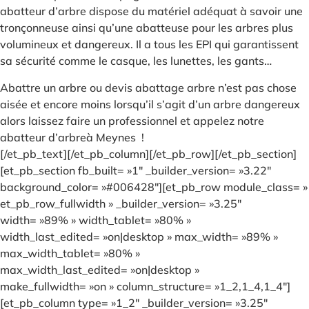
abatteur d’arbre dispose du matériel adéquat à savoir une
tronçonneuse ainsi qu’une abatteuse pour les arbres plus
volumineux et dangereux. Il a tous les EPI qui garantissent
sa sécurité comme le casque, les lunettes, les gants…
Abattre un arbre ou devis abattage arbre n’est pas chose
aisée et encore moins lorsqu’il s’agit d’un arbre dangereux
alors laissez faire un professionnel et appelez notre
abatteur d’arbreà Meynes !
[/et_pb_text][/et_pb_column][/et_pb_row][/et_pb_section]
[et_pb_section fb_built= »1″ _builder_version= »3.22″
background_color= »#006428″][et_pb_row module_class= »
et_pb_row_fullwidth » _builder_version= »3.25″
width= »89% » width_tablet= »80% »
width_last_edited= »on|desktop » max_width= »89% »
max_width_tablet= »80% »
max_width_last_edited= »on|desktop »
make_fullwidth= »on » column_structure= »1_2,1_4,1_4″]
[et_pb_column type= »1_2″ _builder_version= »3.25″