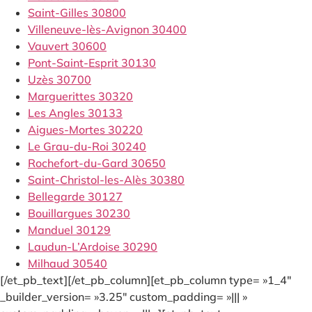
Saint-Gilles 30800
Villeneuve-lès-Avignon 30400
Vauvert 30600
Pont-Saint-Esprit 30130
Uzès 30700
Marguerittes 30320
Les Angles 30133
Aigues-Mortes 30220
Le Grau-du-Roi 30240
Rochefort-du-Gard 30650
Saint-Christol-les-Alès 30380
Bellegarde 30127
Bouillargues 30230
Manduel 30129
Laudun-L’Ardoise 30290
Milhaud 30540
[/et_pb_text][/et_pb_column][et_pb_column type= »1_4″
_builder_version= »3.25″ custom_padding= »||| »