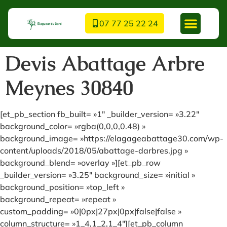
07 77 25 22 24
Devis Abattage Arbre
Meynes 30840
[et_pb_section fb_built= »1″ _builder_version= »3.22″
background_color= »rgba(0,0,0,0.48) »
background_image= »https://elagageabattage30.com/wp-
content/uploads/2018/05/abattage-darbres.jpg »
background_blend= »overlay »][et_pb_row
_builder_version= »3.25″ background_size= »initial »
background_position= »top_left »
background_repeat= »repeat »
custom_padding= »0|0px|27px|0px|false|false »
column_structure= »1_4,1_2,1_4″][et_pb_column