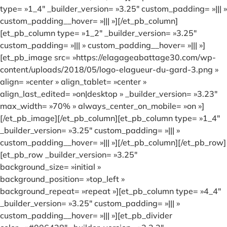
type= »1_4″ _builder_version= »3.25″ custom_padding= »||| »
custom_padding__hover= »||| »][/et_pb_column]
[et_pb_column type= »1_2″ _builder_version= »3.25″
custom_padding= »||| » custom_padding__hover= »||| »]
[et_pb_image src= »https://elagageabattage30.com/wp-
content/uploads/2018/05/logo-elagueur-du-gard-3.png »
align= »center » align_tablet= »center »
align_last_edited= »on|desktop » _builder_version= »3.23″
max_width= »70% » always_center_on_mobile= »on »]
[/et_pb_image][/et_pb_column][et_pb_column type= »1_4″
_builder_version= »3.25″ custom_padding= »||| »
custom_padding__hover= »||| »][/et_pb_column][/et_pb_row]
[et_pb_row _builder_version= »3.25″
background_size= »initial »
background_position= »top_left »
background_repeat= »repeat »][et_pb_column type= »4_4″
_builder_version= »3.25″ custom_padding= »||| »
custom_padding__hover= »||| »][et_pb_divider