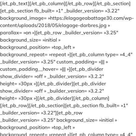
[/et_pb_text][/et_pb_column][/et_pb_row][/et_pb_section]
[et_pb_section fb_built= »1″ _builder_version= »3.22″
background_image= »https://elagageabattage30.com/wp-
content/uploads/2018/05/elagage-darbres.jpg »
parallax= »on »][et_pb_row _builder_version= »3.25″
background_size= »initial »
background_position= »top_left »
background_repeat= »repeat »][et_pb_column type= »4_4″
_builder_version= »3.25″ custom_padding= »||| »
custom_padding__hover= »||| »][et_pb_divider
show_divider= »off » _builder_version= »3.2.2″
height= »30px »][/et_pb_divider][et_pb_divider
show_divider= »off » _builder_version= »3.2.2″
height= »30px »][/et_pb_divider][/et_pb_column]
[/et_pb_row][/et_pb_section][et_pb_section fb_built= »1″
_builder_version= »3.22″][et_pb_row
_builder_version= »3.25″ background_size= »initial »
background_position= »top_left »
background_repeat= »repeat »][et_pb_column type= »4_4″