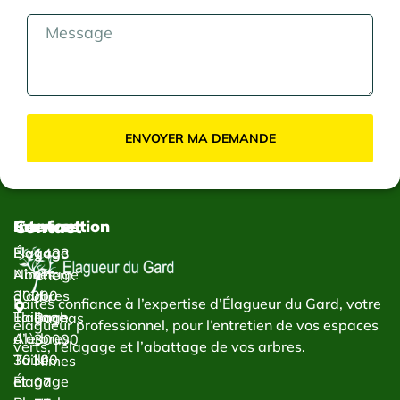
ENVOYER MA DEMANDE
Contact
Services
Intervention
Élagage
Élagage
1433
Abattage
Nîmes
Chem.
d’arbres
30000
du
Faites confiance à l’expertise d’Élagueur du Gard, votre
Taillage
Élagage
Bachas
élagueur professionnel, pour l’entretien de vos espaces
d’arbres
Alès
30000
verts, l’élagage et l’abattage de vos arbres.
Taille
30100
Nîmes
et
Élagage
07