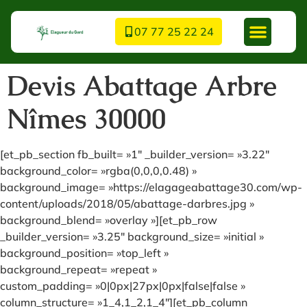
07 77 25 22 24
Devis Abattage Arbre
Nîmes 30000
[et_pb_section fb_built= »1″ _builder_version= »3.22″
background_color= »rgba(0,0,0,0.48) »
background_image= »https://elagageabattage30.com/wp-
content/uploads/2018/05/abattage-darbres.jpg »
background_blend= »overlay »][et_pb_row
_builder_version= »3.25″ background_size= »initial »
background_position= »top_left »
background_repeat= »repeat »
custom_padding= »0|0px|27px|0px|false|false »
column_structure= »1_4,1_2,1_4″][et_pb_column