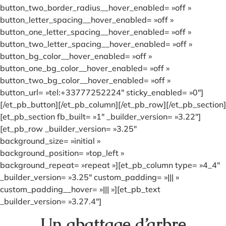
button_two_border_radius__hover_enabled= »off »
button_letter_spacing__hover_enabled= »off »
button_one_letter_spacing__hover_enabled= »off »
button_two_letter_spacing__hover_enabled= »off »
button_bg_color__hover_enabled= »off »
button_one_bg_color__hover_enabled= »off »
button_two_bg_color__hover_enabled= »off »
button_url= »tel:+33777252224″ sticky_enabled= »0″]
[/et_pb_button][/et_pb_column][/et_pb_row][/et_pb_section]
[et_pb_section fb_built= »1″ _builder_version= »3.22″]
[et_pb_row _builder_version= »3.25″
background_size= »initial »
background_position= »top_left »
background_repeat= »repeat »][et_pb_column type= »4_4″
_builder_version= »3.25″ custom_padding= »||| »
custom_padding__hover= »||| »][et_pb_text
_builder_version= »3.27.4″]
Un abattage d’arbre