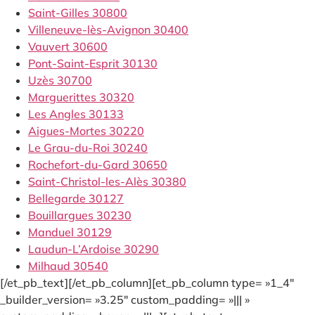
Saint-Gilles 30800
Villeneuve-lès-Avignon 30400
Vauvert 30600
Pont-Saint-Esprit 30130
Uzès 30700
Marguerittes 30320
Les Angles 30133
Aigues-Mortes 30220
Le Grau-du-Roi 30240
Rochefort-du-Gard 30650
Saint-Christol-les-Alès 30380
Bellegarde 30127
Bouillargues 30230
Manduel 30129
Laudun-L’Ardoise 30290
Milhaud 30540
[/et_pb_text][/et_pb_column][et_pb_column type= »1_4″
_builder_version= »3.25″ custom_padding= »||| »