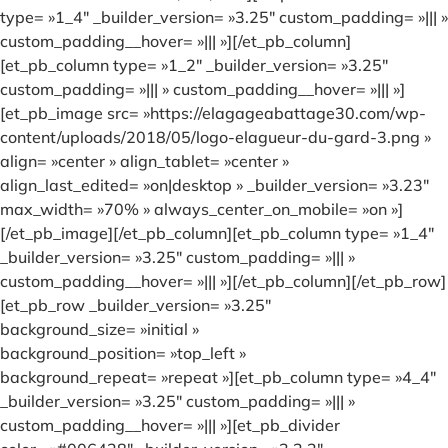
type= »1_4″ _builder_version= »3.25″ custom_padding= »||| »
custom_padding__hover= »||| »][/et_pb_column]
[et_pb_column type= »1_2″ _builder_version= »3.25″
custom_padding= »||| » custom_padding__hover= »||| »]
[et_pb_image src= »https://elagageabattage30.com/wp-
content/uploads/2018/05/logo-elagueur-du-gard-3.png »
align= »center » align_tablet= »center »
align_last_edited= »on|desktop » _builder_version= »3.23″
max_width= »70% » always_center_on_mobile= »on »]
[/et_pb_image][/et_pb_column][et_pb_column type= »1_4″
_builder_version= »3.25″ custom_padding= »||| »
custom_padding__hover= »||| »][/et_pb_column][/et_pb_row]
[et_pb_row _builder_version= »3.25″
background_size= »initial »
background_position= »top_left »
background_repeat= »repeat »][et_pb_column type= »4_4″
_builder_version= »3.25″ custom_padding= »||| »
custom_padding__hover= »||| »][et_pb_divider