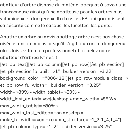
abatteur d’arbre dispose du matériel adéquat à savoir une
tronçonneuse ainsi qu’une abatteuse pour les arbres plus
volumineux et dangereux. Il a tous les EPI qui garantissent
sa sécurité comme le casque, les lunettes, les gants…
Abattre un arbre ou devis abattage arbre n’est pas chose
aisée et encore moins lorsqu’il s’agit d’un arbre dangereux
alors laissez faire un professionnel et appelez notre
abatteur d’arbreà Nîmes !
[/et_pb_text][/et_pb_column][/et_pb_row][/et_pb_section]
[et_pb_section fb_built= »1″ _builder_version= »3.22″
background_color= »#006428″][et_pb_row module_class= »
et_pb_row_fullwidth » _builder_version= »3.25″
width= »89% » width_tablet= »80% »
width_last_edited= »on|desktop » max_width= »89% »
max_width_tablet= »80% »
max_width_last_edited= »on|desktop »
make_fullwidth= »on » column_structure= »1_2,1_4,1_4″]
[et_pb_column type= »1_2″ _builder_version= »3.25″