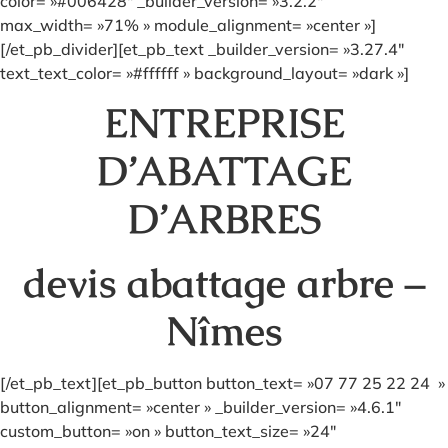
color= »#006428″ _builder_version= »3.2.2″
max_width= »71% » module_alignment= »center »]
[/et_pb_divider][et_pb_text _builder_version= »3.27.4″
text_text_color= »#ffffff » background_layout= »dark »]
ENTREPRISE
D’ABATTAGE
D’ARBRES
devis abattage arbre –
Nîmes
[/et_pb_text][et_pb_button button_text= »07 77 25 22 24 »
button_alignment= »center » _builder_version= »4.6.1″
custom_button= »on » button_text_size= »24″