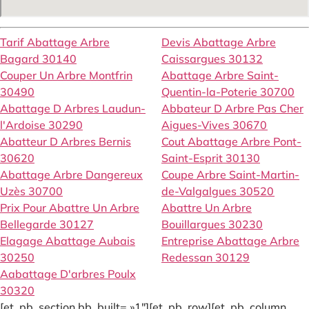
Tarif Abattage Arbre
Devis Abattage Arbre
Bagard 30140
Caissargues 30132
Couper Un Arbre Montfrin
Abattage Arbre Saint-
30490
Quentin-la-Poterie 30700
Abattage D Arbres Laudun-
Abbateur D Arbre Pas Cher
l'Ardoise 30290
Aigues-Vives 30670
Abatteur D Arbres Bernis
Cout Abattage Arbre Pont-
30620
Saint-Esprit 30130
Abattage Arbre Dangereux
Coupe Arbre Saint-Martin-
Uzès 30700
de-Valgalgues 30520
Prix Pour Abattre Un Arbre
Abattre Un Arbre
Bellegarde 30127
Bouillargues 30230
Elagage Abattage Aubais
Entreprise Abattage Arbre
30250
Redessan 30129
Aabattage D'arbres Poulx
30320
[et_pb_section bb_built= »1″][et_pb_row][et_pb_column