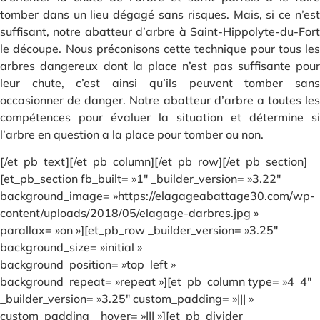
tomber dans un lieu dégagé sans risques. Mais, si ce n’est
suffisant, notre abatteur d’arbre à Saint-Hippolyte-du-Fort
le découpe. Nous préconisons cette technique pour tous les
arbres dangereux dont la place n’est pas suffisante pour
leur chute, c’est ainsi qu’ils peuvent tomber sans
occasionner de danger. Notre abatteur d’arbre a toutes les
compétences pour évaluer la situation et détermine si
l’arbre en question a la place pour tomber ou non.
[/et_pb_text][/et_pb_column][/et_pb_row][/et_pb_section]
[et_pb_section fb_built= »1″ _builder_version= »3.22″
background_image= »https://elagageabattage30.com/wp-
content/uploads/2018/05/elagage-darbres.jpg »
parallax= »on »][et_pb_row _builder_version= »3.25″
background_size= »initial »
background_position= »top_left »
background_repeat= »repeat »][et_pb_column type= »4_4″
_builder_version= »3.25″ custom_padding= »||| »
custom_padding__hover= »||| »][et_pb_divider