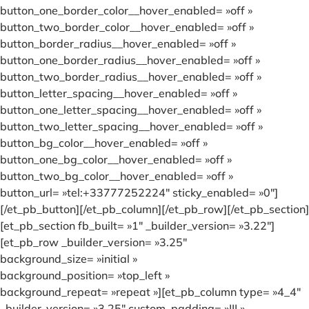
button_one_border_color__hover_enabled= »off »
button_two_border_color__hover_enabled= »off »
button_border_radius__hover_enabled= »off »
button_one_border_radius__hover_enabled= »off »
button_two_border_radius__hover_enabled= »off »
button_letter_spacing__hover_enabled= »off »
button_one_letter_spacing__hover_enabled= »off »
button_two_letter_spacing__hover_enabled= »off »
button_bg_color__hover_enabled= »off »
button_one_bg_color__hover_enabled= »off »
button_two_bg_color__hover_enabled= »off »
button_url= »tel:+33777252224″ sticky_enabled= »0″]
[/et_pb_button][/et_pb_column][/et_pb_row][/et_pb_section]
[et_pb_section fb_built= »1″ _builder_version= »3.22″]
[et_pb_row _builder_version= »3.25″
background_size= »initial »
background_position= »top_left »
background_repeat= »repeat »][et_pb_column type= »4_4″
_builder_version= »3.25″ custom_padding= »||| »