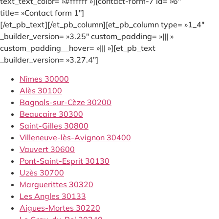
text_text_color= »#ffffff »][contact-form-7 id= »6″
title= »Contact form 1″]
[/et_pb_text][/et_pb_column][et_pb_column type= »1_4″
_builder_version= »3.25″ custom_padding= »||| »
custom_padding__hover= »||| »][et_pb_text
_builder_version= »3.27.4″]
Nîmes 30000
Alès 30100
Bagnols-sur-Cèze 30200
Beaucaire 30300
Saint-Gilles 30800
Villeneuve-lès-Avignon 30400
Vauvert 30600
Pont-Saint-Esprit 30130
Uzès 30700
Marguerittes 30320
Les Angles 30133
Aigues-Mortes 30220