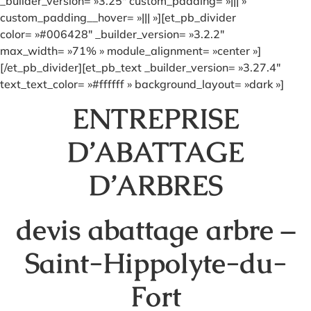
_builder_version= »3.25″ custom_padding= »||| »
custom_padding__hover= »||| »][et_pb_divider
color= »#006428″ _builder_version= »3.2.2″
max_width= »71% » module_alignment= »center »]
[/et_pb_divider][et_pb_text _builder_version= »3.27.4″
text_text_color= »#ffffff » background_layout= »dark »]
ENTREPRISE
D’ABATTAGE
D’ARBRES
devis abattage arbre –
Saint-Hippolyte-du-
Fort