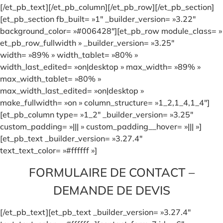
[/et_pb_text][/et_pb_column][/et_pb_row][/et_pb_section]
[et_pb_section fb_built= »1″ _builder_version= »3.22″
background_color= »#006428″][et_pb_row module_class= »
et_pb_row_fullwidth » _builder_version= »3.25″
width= »89% » width_tablet= »80% »
width_last_edited= »on|desktop » max_width= »89% »
max_width_tablet= »80% »
max_width_last_edited= »on|desktop »
make_fullwidth= »on » column_structure= »1_2,1_4,1_4″]
[et_pb_column type= »1_2″ _builder_version= »3.25″
custom_padding= »||| » custom_padding__hover= »||| »]
[et_pb_text _builder_version= »3.27.4″
text_text_color= »#ffffff »]
FORMULAIRE DE CONTACT –
DEMANDE DE DEVIS
[/et_pb_text][et_pb_text _builder_version= »3.27.4″