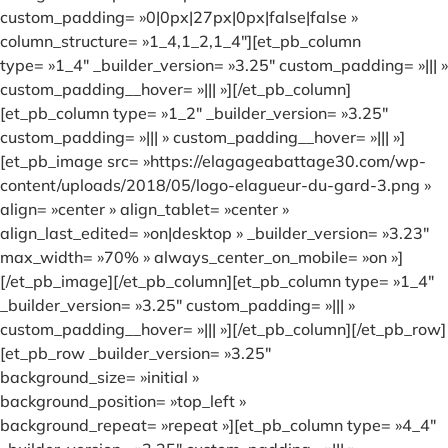
custom_padding= »0|0px|27px|0px|false|false »
column_structure= »1_4,1_2,1_4″][et_pb_column
type= »1_4″ _builder_version= »3.25″ custom_padding= »||| »
custom_padding__hover= »||| »][/et_pb_column]
[et_pb_column type= »1_2″ _builder_version= »3.25″
custom_padding= »||| » custom_padding__hover= »||| »]
[et_pb_image src= »https://elagageabattage30.com/wp-
content/uploads/2018/05/logo-elagueur-du-gard-3.png »
align= »center » align_tablet= »center »
align_last_edited= »on|desktop » _builder_version= »3.23″
max_width= »70% » always_center_on_mobile= »on »]
[/et_pb_image][/et_pb_column][et_pb_column type= »1_4″
_builder_version= »3.25″ custom_padding= »||| »
custom_padding__hover= »||| »][/et_pb_column][/et_pb_row]
[et_pb_row _builder_version= »3.25″
background_size= »initial »
background_position= »top_left »
background_repeat= »repeat »][et_pb_column type= »4_4″