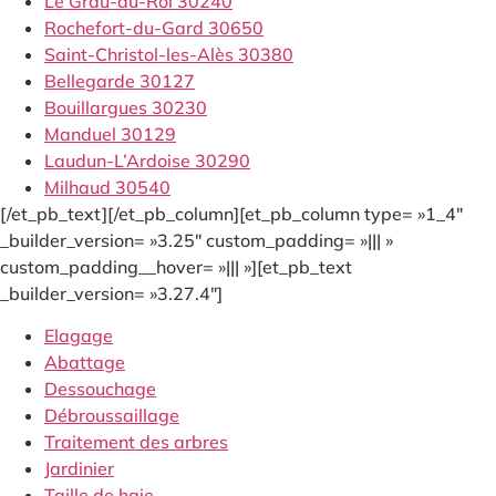
Le Grau-du-Roi 30240
Rochefort-du-Gard 30650
Saint-Christol-les-Alès 30380
Bellegarde 30127
Bouillargues 30230
Manduel 30129
Laudun-L’Ardoise 30290
Milhaud 30540
[/et_pb_text][/et_pb_column][et_pb_column type= »1_4″
_builder_version= »3.25″ custom_padding= »||| »
custom_padding__hover= »||| »][et_pb_text
_builder_version= »3.27.4″]
Elagage
Abattage
Dessouchage
Débroussaillage
Traitement des arbres
Jardinier
Taille de haie